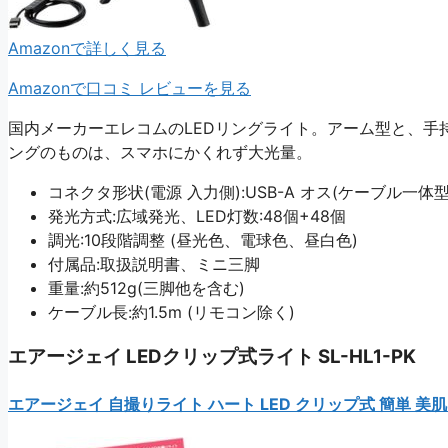
Amazonで詳しく見る
Amazonで口コミ レビューを見る
国内メーカーエレコムのLEDリングライト。アーム型と、手持
ングのものは、スマホにかくれず大光量。
コネクタ形状(電源 入力側):USB-A オス(ケーブル一体型
発光方式:広域発光、LED灯数:48個+48個
調光:10段階調整 (昼光色、電球色、昼白色)
付属品:取扱説明書、ミニ三脚
重量:約512g(三脚他を含む)
ケーブル長:約1.5m (リモコン除く)
エアージェイ LEDクリップ式ライト SL-HL1-PK
エアージェイ 自撮りライト ハート LED クリップ式 簡単 美肌 