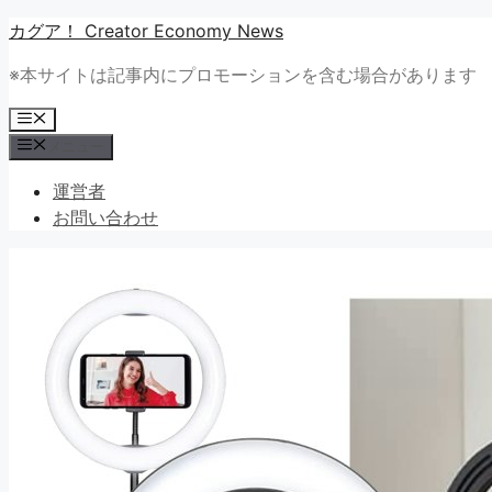
コ
カグア！ Creator Economy News
ン
※本サイトは記事内にプロモーションを含む場合があります
テ
ン
メ
ツ
ニ
メニュー
ュ
へ
ー
ス
運営者
キ
お問い合わせ
ッ
プ