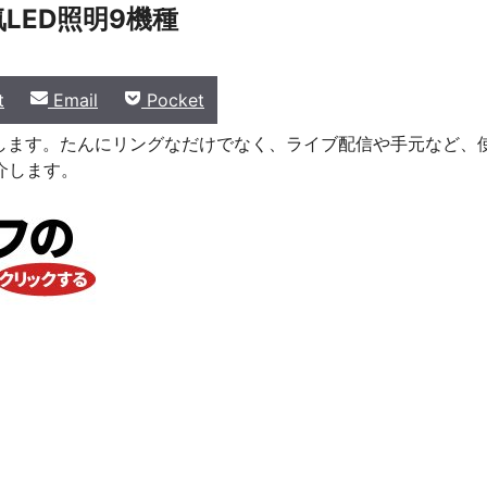
LED照明9機種
Share
Share
t
Email
Pocket
on
on
します。たんにリングなだけでなく、ライブ配信や手元など、
介します。