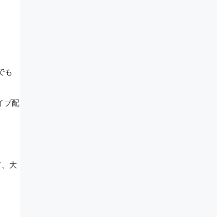
でも
イブ配
て、大