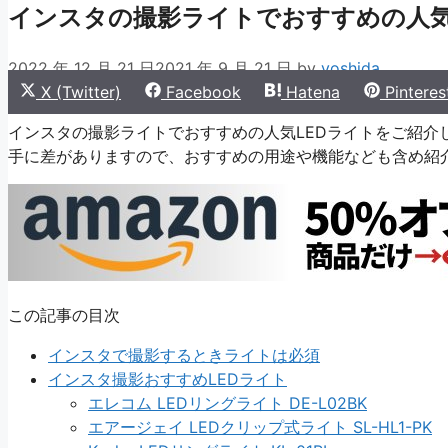
インスタの撮影ライトでおすすめの人気
2022 年 12 月 21 日
2021 年 9 月 21 日
by
yoshida
Share
Share
Share
Share
X (Twitter)
Facebook
Hatena
Pinteres
on
on
on
on
インスタの撮影ライトでおすすめの人気LEDライトをご紹介
手に差がありますので、おすすめの用途や機能なども含め紹
この記事の目次
インスタで撮影するときライトは必須
インスタ撮影おすすめLEDライト
エレコム LEDリングライト DE-L02BK
エアージェイ LEDクリップ式ライト SL-HL1-PK