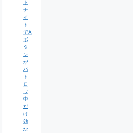
ト
ナ
イ
ト
でA
ボ
タ
ン
が
バ
ト
ロ
ワ
中
だ
け
効
か