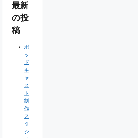
最新
の投
稿
ポ
ッ
ド
キ
ャ
ス
ト
制
作
ス
タ
ジ