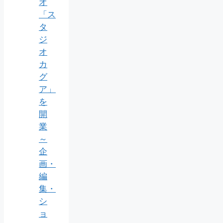
オ
「ス
タ
ジ
オ
カ
グ
ア」
を
開
業
～
企
画・
編
集・
シ
ョ