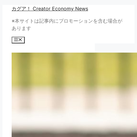
コ
カグア！ Creator Economy News
ン
※本サイトは記事内にプロモーションを含む場合が
テ
あります
ン
ツ
メ
へ
ニ
ュ
ス
ー
キ
ッ
プ