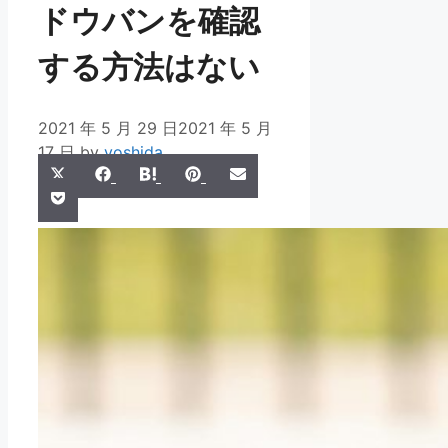
ドウバンを確認
する方法はない
2021 年 5 月 29 日
2021 年 5 月
17 日
by
yoshida
Share
Share
Share
Share
Share
X
Facebook
Hatena
Pinterest
Email
Share
on
on
on
on
on
Pocket
(Twitter)
on