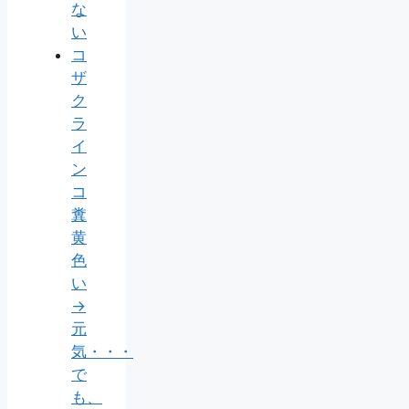
な
い
コ
ザ
ク
ラ
イ
ン
コ
糞
黄
色
い
→
元
気・・・
で
も、