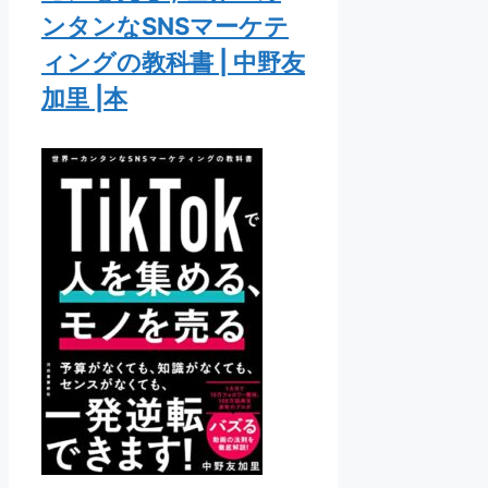
ンタンなSNSマーケテ
ィングの教科書 | 中野友
加里 |本