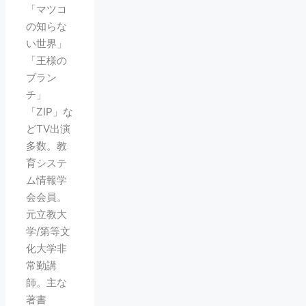
「マツコ
の知らな
い世界」
「王様の
ブラン
チ」
「ZIP」な
どTV出演
多数。教
育システ
ム情報学
会会員。
元立教大
学/第等文
化大学非
常勤講
師。主な
著書