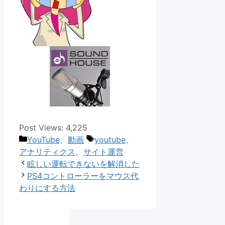
Post Views:
4,225
カ
タ
YouTube
、
動画
youtube
、
テ
グ
アナリティクス
、
サイト運営
ゴ
眩しい運転できないを解消した
リ
PS4コントローラーをマウス代
ー
わりにする方法