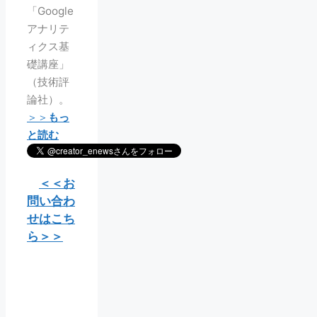
「Google
アナリテ
ィクス基
礎講座」
（技術評
論社）。
＞＞
もっ
と読む
＜＜お
問い合わ
せはこち
ら＞＞