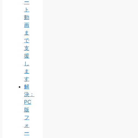
ー
ト
動
画
ま
で
支
援
し
ま
す
解
決：
PC
版
フ
ォ
ー