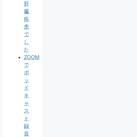
肝
臓
疾
患
で
し
た
ZOOM
で
ポ
ッ
ド
キ
ャ
ス
ト
録
音