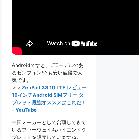
Androidですと、LTEモデルのあ
るゼンフォンS3も安い値段で人
気です。
＞＞
ZenPad 3S 10 LTE レビュー
10インチAndroid SIMフリー タ
ブレット最強オススメはこれだ！
– YouTube
中国メーカーとして台頭してきて
いるファーウェイもハイエンドタ
ブレットを販売していますね。