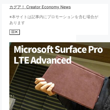
コ
カグア！ Creator Economy News
ン
※本サイトは記事内にプロモーションを含む場合が
テ
あります
ン
ツ
メ
へ
ニ
ュ
ス
ー
キ
ッ
プ