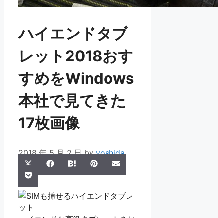
ハイエンドタブ
レット2018おす
すめをWindows
本社で見てきた
17枚画像
2018 年 5 月 2 日
by
yoshida
Share
Share
Share
Share
Share
X
Facebook
Hatena
Pinterest
Email
Share
on
on
on
on
on
Pocket
(Twitter)
on