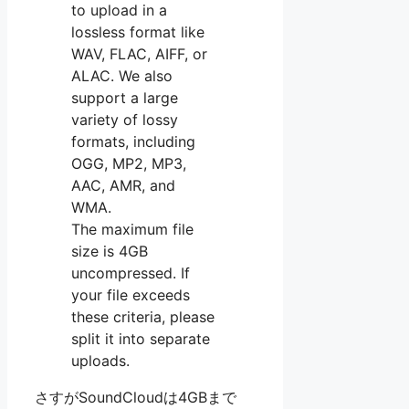
to upload in a
lossless format like
WAV, FLAC, AIFF, or
ALAC. We also
support a large
variety of lossy
formats, including
OGG, MP2, MP3,
AAC, AMR, and
WMA.
The maximum file
size is 4GB
uncompressed. If
your file exceeds
these criteria, please
split it into separate
uploads.
さすがSoundCloudは4GBまで