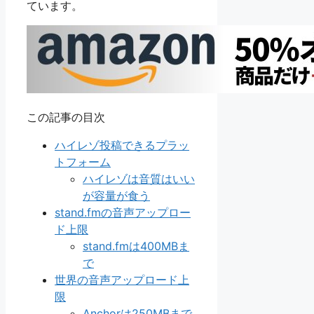
ています。
この記事の目次
ハイレゾ投稿できるプラッ
トフォーム
ハイレゾは音質はいい
が容量が食う
stand.fmの音声アップロー
ド上限
stand.fmは400MBま
で
世界の音声アップロード上
限
Anchorは250MBまで