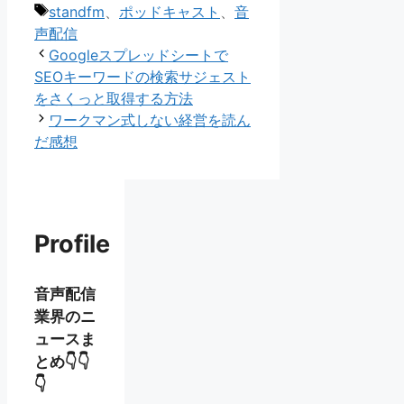
テ
タ
standfm
、
ポッドキャスト
、
音
ゴ
グ
声配信
リ
Googleスプレッドシートで
ー
SEOキーワードの検索サジェスト
をさくっと取得する方法
ワークマン式しない経営を読ん
だ感想
Profile
音声配信
業界のニ
ュースま
とめ👇👇
👇