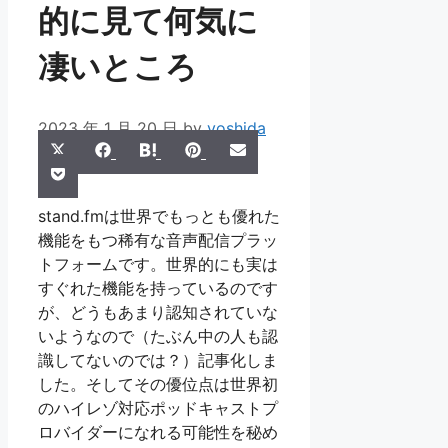
的に見て何気に
凄いところ
2023 年 1 月 20 日
by
yoshida
Share
Share
Share
Share
Share
X
Facebook
Hatena
Pinterest
Email
Share
on
on
on
on
on
Pocket
(Twitter)
on
stand.fmは世界でもっとも優れた
機能をもつ稀有な音声配信プラッ
トフォームです。世界的にも実は
すぐれた機能を持っているのです
が、どうもあまり認知されていな
いようなので（たぶん中の人も認
識してないのでは？）記事化しま
した。そしてその優位点は世界初
のハイレゾ対応ポッドキャストプ
ロバイダーになれる可能性を秘め