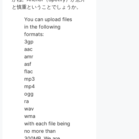
と慎重ということでしょうか。
You can upload files
in the following
formats:
3gp
aac
amr
asf
flac
mp3
mp4
ogg
ra
wav
wma
with each file being
no more than
300MB. We are