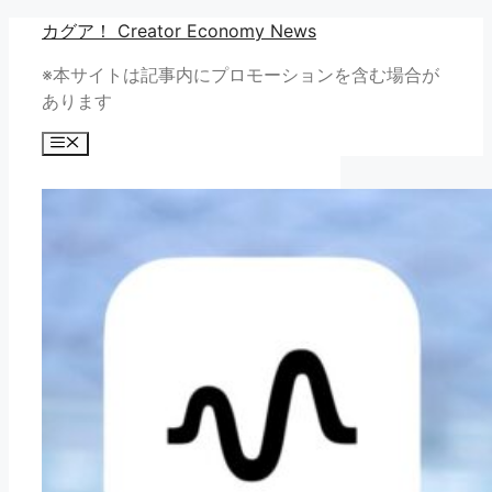
コ
カグア！ Creator Economy News
ン
※本サイトは記事内にプロモーションを含む場合が
テ
あります
ン
ツ
メ
へ
ニ
ュ
ス
ー
キ
ッ
プ