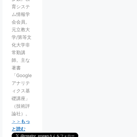
育システ
ム情報学
会会員。
元立教大
学/第等文
化大学非
常勤講
師。主な
著書
「Google
アナリテ
ィクス基
礎講座」
（技術評
論社）。
＞＞
もっ
と読む