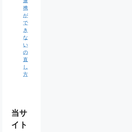
連
携
が
で
き
な
い
の
直
し
方
当サ
イト