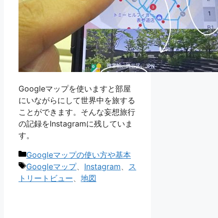
Googleマップを使いますと部屋
にいながらにして世界中を旅する
ことができます。そんな妄想旅行
の記録をInstagramに残していま
す。
カ
Googleマップの使い方や基本
テ
タ
Googleマップ
、
Instagram
、
ス
ゴ
グ
トリートビュー
、
地図
リ
ー