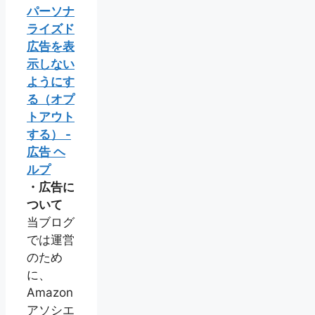
パーソナ
ライズド
広告を表
示しない
ようにす
る（オプ
トアウト
する） -
広告 ヘ
ルプ
・広告に
ついて
当ブログ
では運営
のため
に、
Amazon
アソシエ