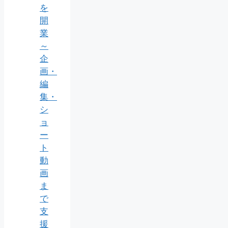
を
開
業
～
企
画・
編
集・
シ
ョ
ー
ト
動
画
ま
で
支
援