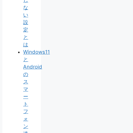
な
い
設
定
と
は
Windows11
と
Android
の
ス
マ
ー
ト
フ
ォ
ン