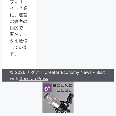
フィリエ
イト企業
に、運営
の参考の
目的で、
匿名デー
タを送信
していま
す。
© 2026 カグア！ Creator Economy News
• Built
with
GeneratePress