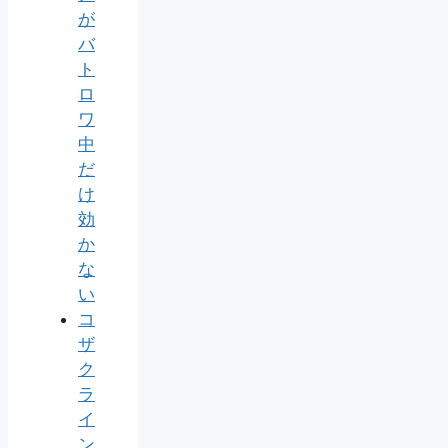
が
バ
ト
ロ
ワ
中
だ
け
効
か
な
い
コ
ザ
ク
ラ
イ
ン