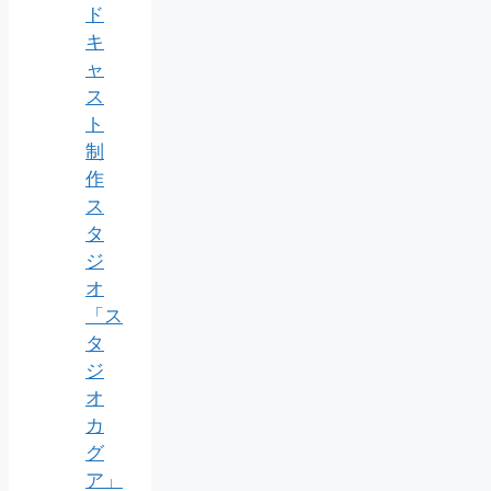
ド
キ
ャ
ス
ト
制
作
ス
タ
ジ
オ
「ス
タ
ジ
オ
カ
グ
ア」