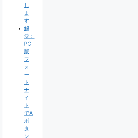
し
ま
す
解
決：
PC
版
フ
ォ
ー
ト
ナ
イ
ト
でA
ボ
タ
ン