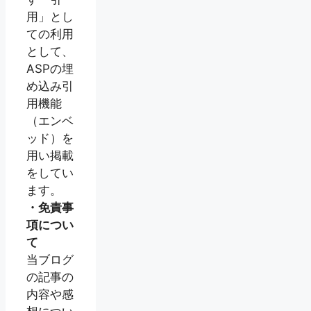
用」とし
ての利用
として、
ASPの埋
め込み引
用機能
（エンベ
ッド）を
用い掲載
をしてい
ます。
・免責事
項につい
て
当ブログ
の記事の
内容や感