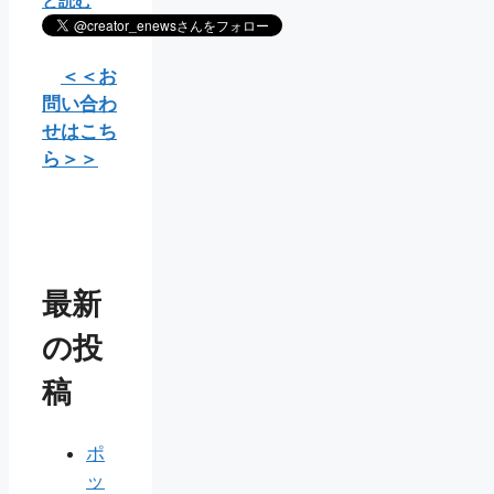
と読む
＜＜お
問い合わ
せはこち
ら＞＞
最新
の投
稿
ポ
ッ