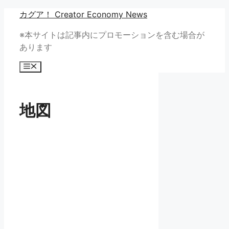
コ
カグア！ Creator Economy News
ン
※本サイトは記事内にプロモーションを含む場合が
テ
あります
ン
ツ
メ
へ
ニ
ュ
ス
ー
キ
地図
ッ
プ