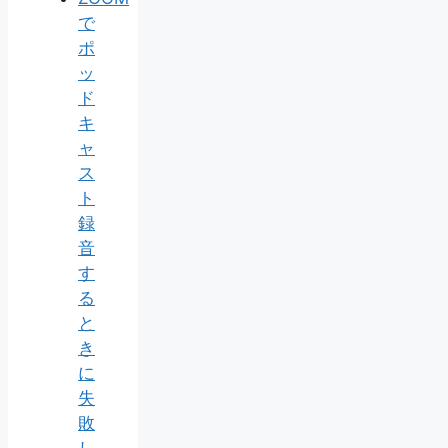
で
ポ
ッ
ド
キ
ャ
ス
ト
録
音
す
る
と
き
に
失
敗
し