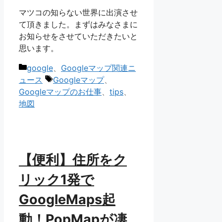
マツコの知らない世界に出演させ
て頂きました。まずはみなさまに
お知らせをさせていただきたいと
思います。
カ
google
、
Googleマップ関連ニ
テ
タ
ュース
Googleマップ
、
ゴ
グ
Googleマップのお仕事
、
tips
、
リ
地図
ー
【便利】住所をク
リック1発で
GoogleMaps起
動！PopMapが凄