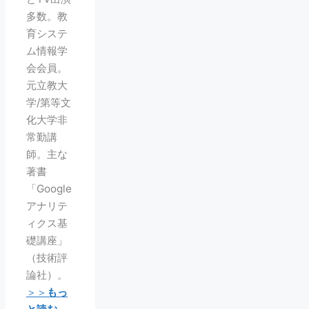
多数。教
育システ
ム情報学
会会員。
元立教大
学/第等文
化大学非
常勤講
師。主な
著書
「Google
アナリテ
ィクス基
礎講座」
（技術評
論社）。
＞＞
もっ