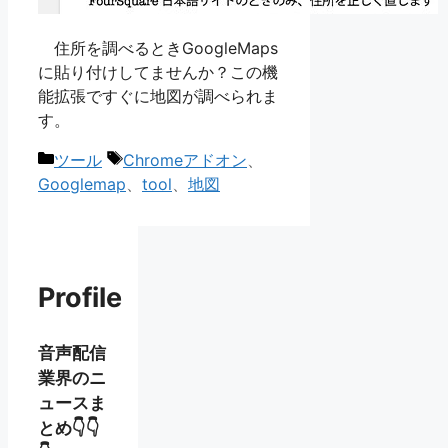
住所を調べるときGoogleMaps
に貼り付けしてませんか？この機
能拡張ですぐに地図が調べられま
す。
カ
タ
ツール
Chromeアドオン
、
テ
グ
Googlemap
、
tool
、
地図
ゴ
リ
ー
Profile
音声配信
業界のニ
ュースま
とめ👇👇