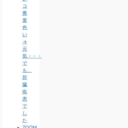
コ
糞
黄
色
い
→
元
気・・・
で
も、
肝
臓
疾
患
で
し
た
ZOOM