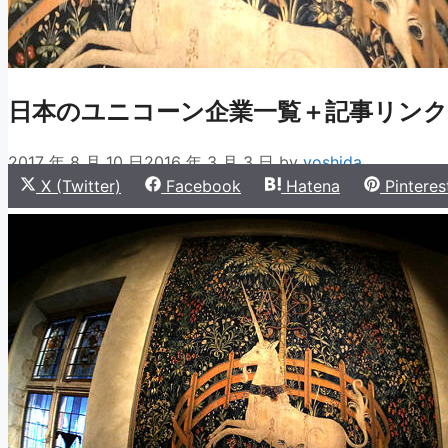
日本のユニコーン企業一覧＋記事リンク
2017 年 8 月 10 日
2016 年 3 月 3 日
by
yoshida
Share
Share
Share
Share
X (Twitter)
Facebook
Hatena
Pinteres
on
on
on
on