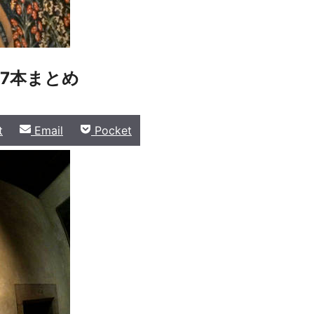
7本まとめ
Share
Share
t
Email
Pocket
on
on