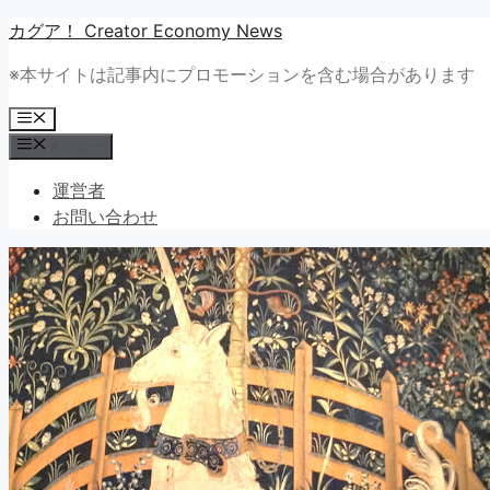
コ
カグア！ Creator Economy News
ン
※本サイトは記事内にプロモーションを含む場合があります
テ
ン
メ
ツ
ニ
メニュー
ュ
へ
ー
ス
運営者
キ
お問い合わせ
ッ
プ