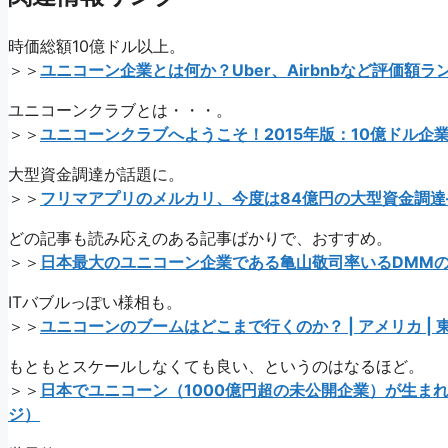
時価総額10億ドル以上。
＞＞
ユニコーン企業とは何か？Uber、Airbnbなど評価額ラ
ユニコーンクラブとは・・・。
＞＞
ユニコーンクラブへようこそ！2015年版：10億ドル企業から学ぶ
大型資金調達が話題に。
＞＞
フリマアプリのメルカリ、今度は84億円の大型資金調達——評価
どの記事も読み応えのある記事ばかりで、おすすめ。
＞＞
日本最大のユニコーン企業である亀山敬司率いるDMM
ITバブルっぽい様相も。
＞＞
ユニコーンのブームはどこまで行くのか？ | アメリカ | 
もともとスケールしなくても良い、というのはなるほど。
＞＞
日本でユニコーン（1000億円超の未公開企業）が生まれな
ジ）