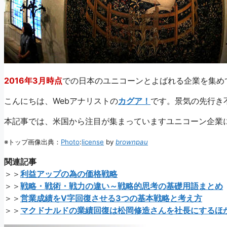
2016年3月時点
での日本のユニコーンとよばれる企業を集め
こんにちは、Webアナリストの
カグア！
です。景気の先行き
本記事では、米国から注目が集まっていますユニコーン企業
※トップ画像出典：
Photo
:
license
by
brownpau
関連記事
＞＞
利益アップの為の価格戦略
＞＞
戦略・戦術・戦力の違い～戦略的思考の基礎用語まとめ
＞＞
営業成績をV字回復させる3つの基本戦略と考え方
＞＞
マクドナルドの業績回復は松岡修造さんを社長にするほ