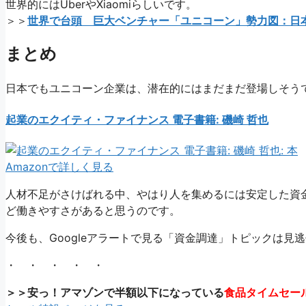
世界的にはUberやXiaomiらしいです。
＞＞
世界で台頭 巨大ベンチャー「ユニコーン」勢力図：日
まとめ
日本でもユニコーン企業は、潜在的にはまだまだ登場しそう
起業のエクイティ・ファイナンス 電子書籍: 磯崎 哲也
Amazonで詳しく見る
人材不足がさけばれる中、やはり人を集めるには安定した資
ど働きやすさがあると思うのです。
今後も、Googleアラートで見る「資金調達」トピックは見
・ ・ ・ ・ ・
＞＞安っ！アマゾンで半額以下になっている
食品タイムセー