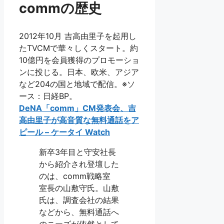
commの歴史
2012年10月 吉高由里子を起用し
たTVCMで華々しくスタート。約
10億円を会員獲得のプロモーショ
ンに投じる。日本、欧米、アジア
など204の国と地域で配信。※ソ
ース：日経BP。
DeNA「comm」CM発表会、吉
高由里子が高音質な無料通話をア
ピール – ケータイ Watch
新卒3年目と守安社長
から紹介され登壇した
のは、comm戦略室
室長の山敷守氏。山敷
氏は、調査会社の結果
などから、無料通話へ
のニーズが依然として