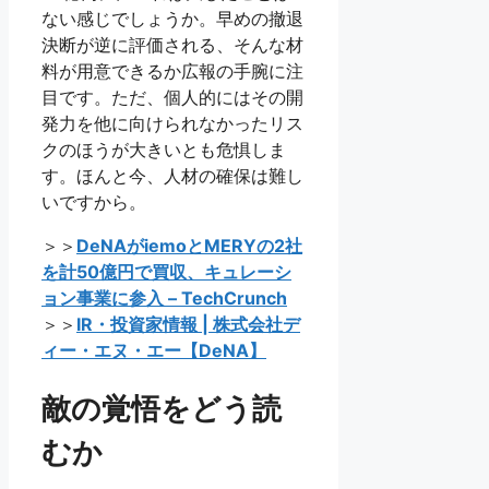
ない感じでしょうか。早めの撤退
決断が逆に評価される、そんな材
料が用意できるか広報の手腕に注
目です。ただ、個人的にはその開
発力を他に向けられなかったリス
クのほうが大きいとも危惧しま
す。ほんと今、人材の確保は難し
いですから。
＞＞
DeNAがiemoとMERYの2社
を計50億円で買収、キュレーシ
ョン事業に参入 – TechCrunch
＞＞
IR・投資家情報 | 株式会社デ
ィー・エヌ・エー【DeNA】
敵の覚悟をどう読
むか