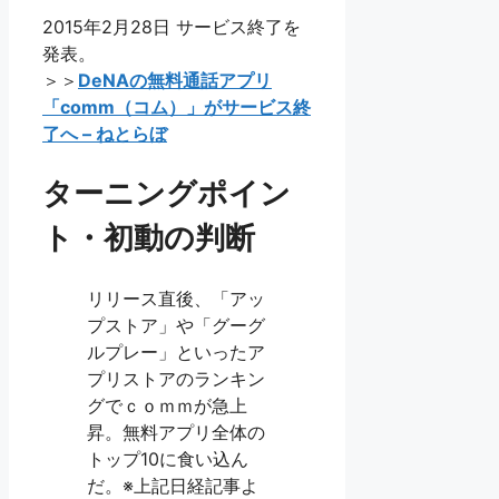
2015年2月28日 サービス終了を
発表。
＞＞
DeNAの無料通話アプリ
「comm（コム）」がサービス終
了へ – ねとらぼ
ターニングポイン
ト・初動の判断
リリース直後、「アッ
プストア」や「グーグ
ルプレー」といったア
プリストアのランキン
グでｃｏｍｍが急上
昇。無料アプリ全体の
トップ10に食い込ん
だ。※上記日経記事よ