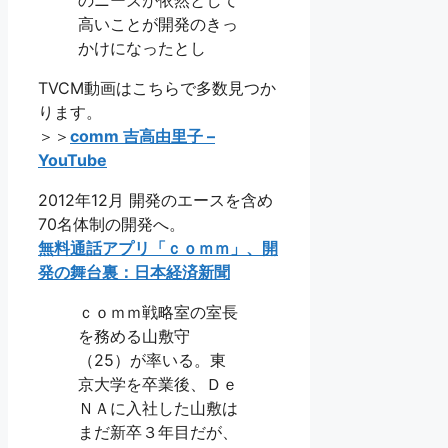
高いことが開発のきっ
かけになったとし
TVCM動画はこちらで多数見つか
ります。
＞＞
comm 吉高由里子 –
YouTube
2012年12月 開発のエースを含め
70名体制の開発へ。
無料通話アプリ「ｃｏｍｍ」、開
発の舞台裏：日本経済新聞
ｃｏｍｍ戦略室の室長
を務める山敷守
（25）が率いる。東
京大学を卒業後、Ｄｅ
ＮＡに入社した山敷は
まだ新卒３年目だが、