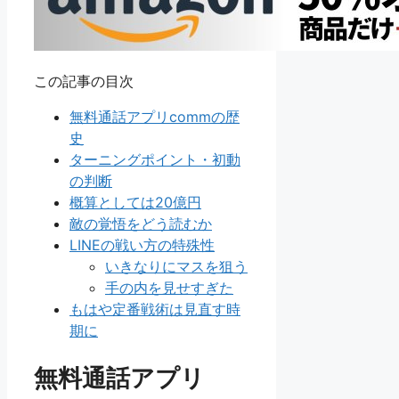
この記事の目次
無料通話アプリcommの歴
史
ターニングポイント・初動
の判断
概算としては20億円
敵の覚悟をどう読むか
LINEの戦い方の特殊性
いきなりにマスを狙う
手の内を見せすぎた
もはや定番戦術は見直す時
期に
無料通話アプリ