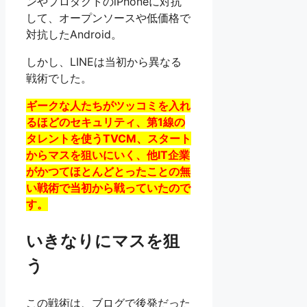
ンやプロダクトのiPhoneに対抗
して、オープンソースや低価格で
対抗したAndroid。
しかし、LINEは当初から異なる
戦術でした。
ギークな人たちがツッコミを入れ
るほどのセキュリティ、第1線の
タレントを使うTVCM、スタート
からマスを狙いにいく、他IT企業
がかつてほとんどとったことの無
い戦術で当初から戦っていたので
す。
いきなりにマスを狙
う
この戦術は、ブログで後発だった