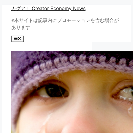
コ
カグア！ Creator Economy News
ン
※本サイトは記事内にプロモーションを含む場合が
テ
あります
ン
ツ
メ
へ
ニ
ュ
ス
ー
キ
ッ
プ