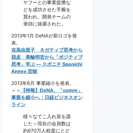
ヤフーとの事業提携な
どを成功させた手腕を
買われ、開発チームの
筆頭に抜擢された。
2013年1月 DeNAが新ロゴを発
表。
吉高由里子 ネガティブ思考から
脱皮 美輪明宏から「ポジティブ
思考」学ぶ ― スポニチ Sponichi
Annex 芸能
2013年6月 事業縮小を発表。
＞＞
【特報】DeNA、「comm」
事業を縮小へ：日経ビジネスオン
ライン
様々なてこ入れ策を講
じた～現在の会員数は
約670万人程度にとど