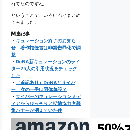
れてたのですね。
ということで、いろいろとまとめ
てみました。
関連記事
・
キュレーション終了のお知ら
せ、著作権侵害は非親告罪化で調
整
・
DeNA新キュレーションのライ
ター25人の引用状況をチェック
した
・
（追記あり）DeNAとサイバ
ー、次の一手は団体創設？
・
サイバーのキュレーションメデ
ィアからひっそりと拡散協力者募
集バナーが消えていた件