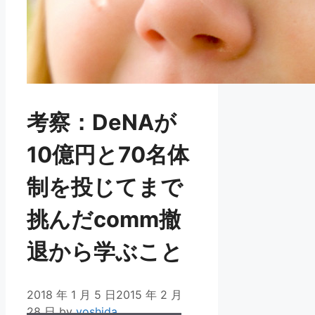
考察：DeNAが
10億円と70名体
制を投じてまで
挑んだcomm撤
退から学ぶこと
2018 年 1 月 5 日
2015 年 2 月
28 日
by
yoshida