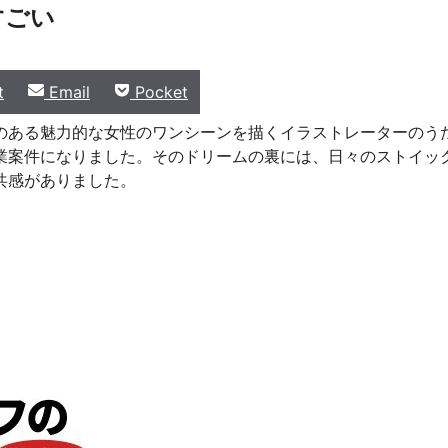
すごい
Share
Share
t
Email
Pocket
on
on
のある魅力的な女性のワンシーンを描くイラストレーターのう
業案件になりました。そのドリームの裏には、日々のストイッ
共感がありました。