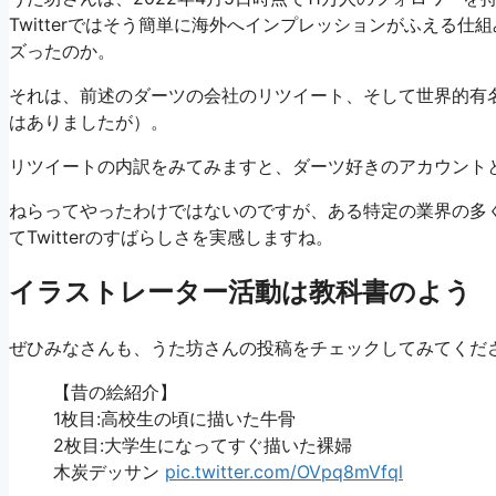
Twitterではそう簡単に海外へインプレッションがふえる
ズったのか。
それは、前述のダーツの会社のリツイート、そして世界的有
はありましたが）。
リツイートの内訳をみてみますと、ダーツ好きのアカウント
ねらってやったわけではないのですが、ある特定の業界の多
てTwitterのすばらしさを実感しますね。
イラストレーター活動は教科書のよう
ぜひみなさんも、うた坊さんの投稿をチェックしてみてくだ
【昔の絵紹介】
1枚目:高校生の頃に描いた牛骨
2枚目:大学生になってすぐ描いた裸婦
木炭デッサン
pic.twitter.com/OVpq8mVfql