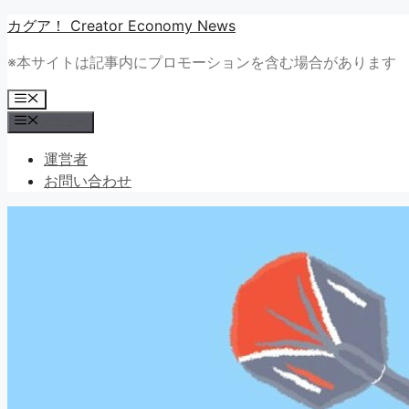
コ
カグア！ Creator Economy News
ン
※本サイトは記事内にプロモーションを含む場合があります
テ
ン
メ
ツ
ニ
メニュー
ュ
へ
ー
ス
運営者
キ
お問い合わせ
ッ
プ