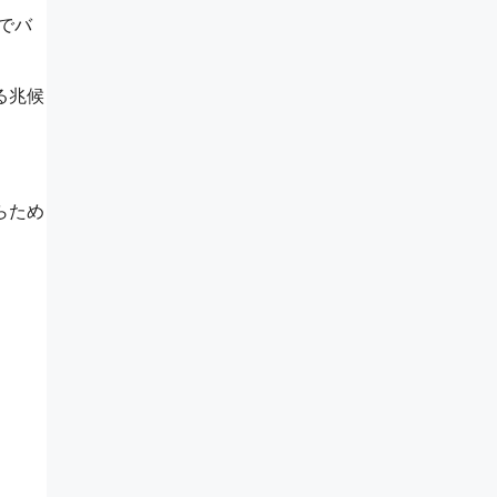
でバ
る兆候
らため