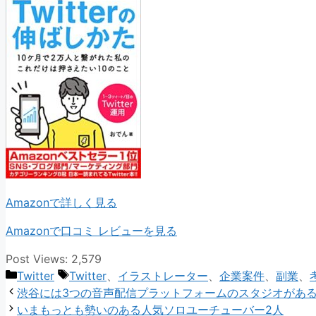
Amazonで詳しく見る
Amazonで口コミ レビューを見る
Post Views:
2,579
カ
タ
Twitter
Twitter
、
イラストレーター
、
企業案件
、
副業
、
テ
グ
渋谷には3つの音声配信プラットフォームのスタジオがあ
ゴ
いまもっとも勢いのある人気ソロユーチューバー2人