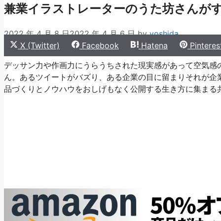
兼業イラストレーターのうた坊さんが
2022 年 4 月 8 日
2022 年 4 月 6 日
by
yoshida
Share
Share
Share
Share
X (Twitter)
Facebook
Hatena
Pinteres
on
on
on
on
デッサン力や作画力にうらうちされた現実感があって空気感
ん。あるツイートがバズり、ある企業の目に留まりそれが企
品づくりとノウハウをおしげもなく公開する生き方に集まる