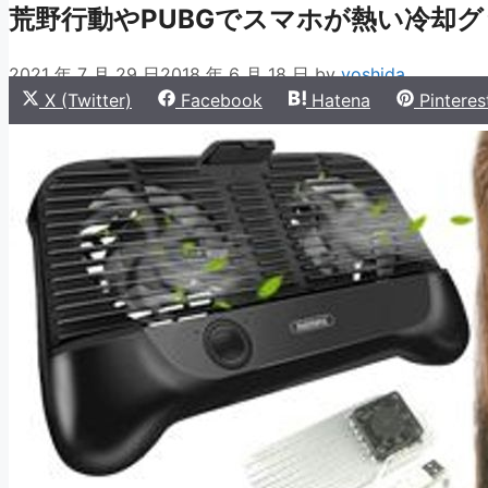
荒野行動やPUBGでスマホが熱い冷却グ
2021 年 7 月 29 日
2018 年 6 月 18 日
by
yoshida
Share
Share
Share
Share
X (Twitter)
Facebook
Hatena
Pinteres
on
on
on
on