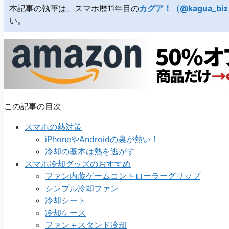
本記事の執筆は、スマホ歴11年目の
カグア！（@kagua_bi
い。
この記事の目次
スマホの熱対策
iPhoneやAndroidの裏が熱い！
冷却の基本は熱を逃がす
スマホ冷却グッズのおすすめ
ファン内蔵ゲームコントローラーグリップ
シンプル冷却ファン
冷却シート
冷却ケース
ファン＋スタンド冷却