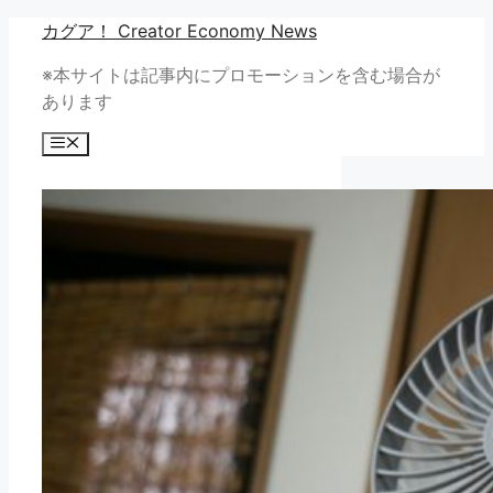
コ
カグア！ Creator Economy News
ン
※本サイトは記事内にプロモーションを含む場合が
テ
あります
ン
ツ
メ
へ
ニ
ュ
ス
ー
キ
ッ
プ