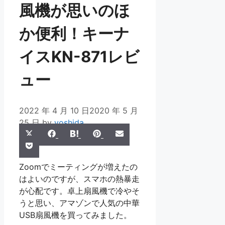
風機が思いのほ
か便利！キーナ
イスKN-871レビ
ュー
2022 年 4 月 10 日
2020 年 5 月
25 日
by
yoshida
Share
Share
Share
Share
Share
X
Facebook
Hatena
Pinterest
Email
Share
on
on
on
on
on
Pocket
(Twitter)
on
Zoomでミーティングが増えたの
はよいのですが、スマホの熱暴走
が心配です。卓上扇風機で冷やそ
うと思い、アマゾンで人気の中華
USB扇風機を買ってみました。