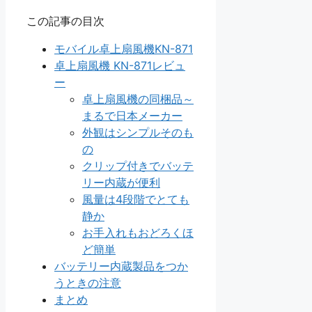
この記事の目次
モバイル卓上扇風機KN-871
卓上扇風機 KN-871レビュ
ー
卓上扇風機の同梱品～
まるで日本メーカー
外観はシンプルそのも
の
クリップ付きでバッテ
リー内蔵が便利
風量は4段階でとても
静か
お手入れもおどろくほ
ど簡単
バッテリー内蔵製品をつか
うときの注意
まとめ