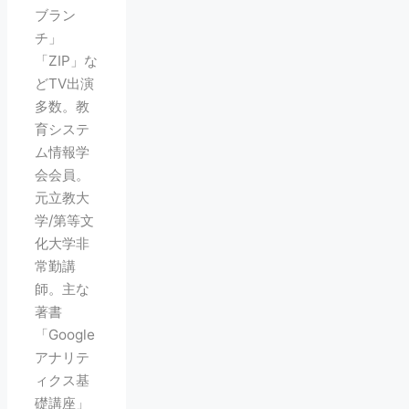
ブラン
チ」
「ZIP」な
どTV出演
多数。教
育システ
ム情報学
会会員。
元立教大
学/第等文
化大学非
常勤講
師。主な
著書
「Google
アナリテ
ィクス基
礎講座」