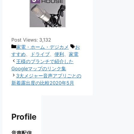
Post Views:
3,132
カ
タ
家電・ホーム・デジカメ
お
テ
グ
すすめ
、
ドライブ
、
便利
、
家電
ゴ
王様のブランチで紹介した
リ
Googleマップのリンク集
ー
3大メジャー音声アプリごとの
新着露出度の比較2020年5月
Profile
音声配信