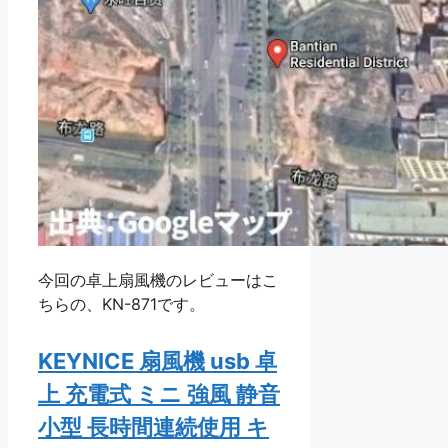
今回の卓上扇風機のレビューはこ
ちらの、KN-871です。
KEYNICE 扇風機 usb 卓
上 充電式 ミニ 強風 静音
小型 長時間連続使用 キ