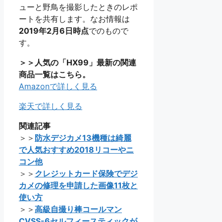
ューと野鳥を撮影したときのレポ
ートを共有します。なお情報は
2019年2月6日時点
でのもので
す。
＞＞人気の「HX99」最新の関連
商品一覧はこちら。
Amazonで詳しく見る
楽天で詳しく見る
関連記事
＞＞
防水デジカメ13機種は綺麗
で人気おすすめ2018リコーやニ
コン他
＞＞
クレジットカード保険でデジ
カメの修理を申請した画像11枚と
使い方
＞＞
高級自撮り棒コールマン
CVSS-6セルフィースティックが