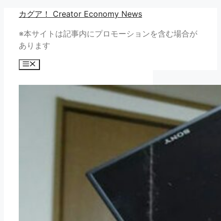
コ
カグア！ Creator Economy News
ン
※本サイトは記事内にプロモーションを含む場合が
テ
あります
ン
ツ
メ
へ
ニ
ュ
ス
ー
キ
ッ
プ