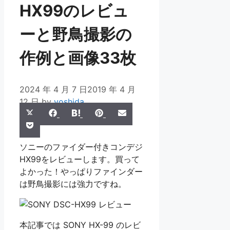
HX99のレビュ
ーと野鳥撮影の
作例と画像33枚
2024 年 4 月 7 日
2019 年 4 月
12 日
by
yoshida
Share
Share
Share
Share
Share
X
Facebook
Hatena
Pinterest
Email
Share
on
on
on
on
on
Pocket
(Twitter)
on
ソニーのファイダー付きコンデジ
HX99をレビューします。買って
よかった！やっぱりファインダー
は野鳥撮影には強力ですね。
本記事では SONY HX-99 のレビ