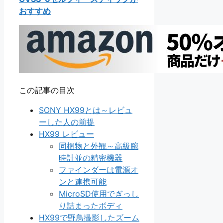
おすすめ
この記事の目次
SONY HX99とは～レビュ
ーした人の前提
HX99 レビュー
同梱物と外観～高級腕
時計並の精密機器
ファインダーは電源オ
ンと連携可能
MicroSD使用でぎっし
り詰まったボディ
HX99で野鳥撮影したズーム