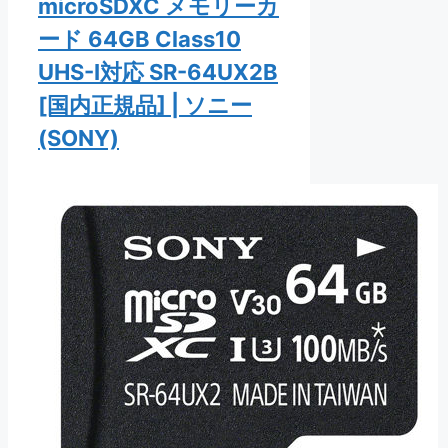
microSDXC メモリーカ
ード 64GB Class10
UHS-I対応 SR-64UX2B
[国内正規品] | ソニー
(SONY)