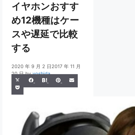
イヤホンおすす
め12機種はケー
スや遅延で比較
する
2020 年 9 月 2 日
2017 年 11 月
20 日
by
yoshida
Share
Share
Share
Share
Share
X
Facebook
Hatena
Pinterest
Email
Share
on
on
on
on
on
Pocket
(Twitter)
on