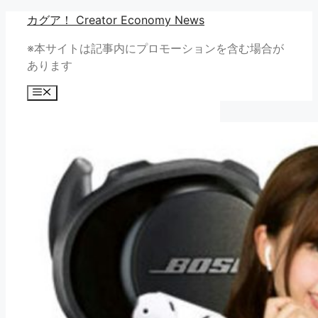
コ
カグア！ Creator Economy News
ン
※本サイトは記事内にプロモーションを含む場合が
テ
あります
ン
ツ
メ
へ
ニ
ュ
ス
ー
キ
ッ
プ