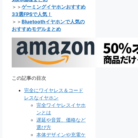
＞＞
ゲーミングイヤホンおすすめ
33選FPSで人気！
＞＞
Bluetoothイヤホンで人気の
おすすめモデルまとめ
この記事の目次
完全にワイヤレス＆コード
レスなイヤホン
完全ワイヤレスイヤホ
ンとは
遅延や音質、価格など
選び方
本体デザインや充電ケ