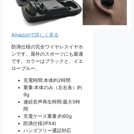
Amazonで詳しく見る
防滴仕様の完全ワイヤレスイヤホ
ンです。屋外のスポーツにも最適
です。カラーはブラックと、イエ
ローブルー。
充電時間:本体約2時間
重量:本体のみ（左右各）約
9g
連続音声再生時間:最大5時
間
充電ケース重量:約80g
防滴仕様(IPX4)
ハンズフリー通話対応