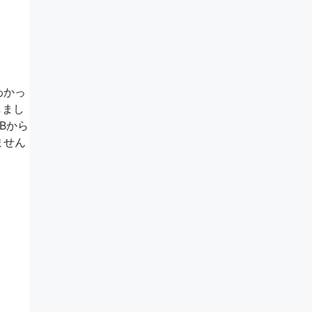
わかっ
しまし
Bから
ません