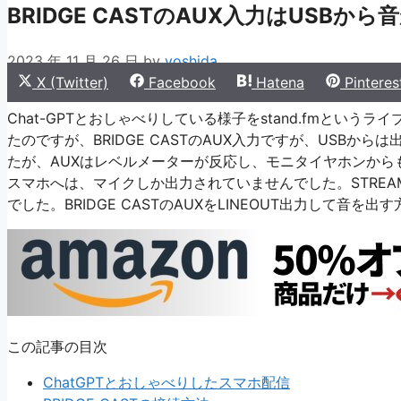
BRIDGE CASTのAUX入力はUSBか
2023 年 11 月 26 日
by
yoshida
Share
Share
Share
Share
X (Twitter)
Facebook
Hatena
Pinteres
on
on
on
on
Chat-GPTとおしゃべりしている様子をstand.fmと
たのですが、BRIDGE CASTのAUX入力ですが、USB
たが、AUXはレベルメーターが反応し、モニタイヤホンから
スマホへは、マイクしか出力されていませんでした。STREAM
でした。BRIDGE CASTのAUXをLINEOUT出力して
この記事の目次
ChatGPTとおしゃべりしたスマホ配信