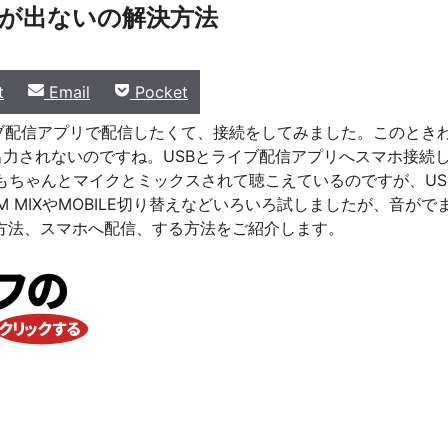
ら音が出ないの解決方法
Share
Share
t
Email
Pocket
on
on
いうライブ配信アプリで配信したくて、接続をしてみました。このとき
からは出力されないのですね。USBとライブ配信アプリへスマホ接続
もちゃんとマイクとミックスされて聴こえているのですが、US
 MIXやMOBILE切り替えなどいろいろ試しましたが、音がで
音を出す方法、スマホへ配信、する方法をご紹介します。