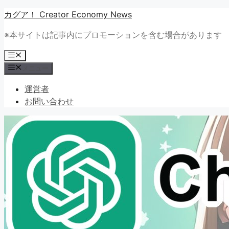
コ
カグア！ Creator Economy News
ン
※本サイトは記事内にプロモーションを含む場合があります
テ
ン
メ
ツ
ニ
メニュー
ュ
へ
ー
ス
運営者
キ
お問い合わせ
ッ
プ