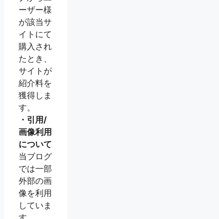
ーザー様
が該当サ
イトにて
購入され
たとき、
サイトが
紹介料を
獲得しま
す。
・引用/
画像利用
について
当ブログ
では一部
外部の画
像を利用
していま
す。