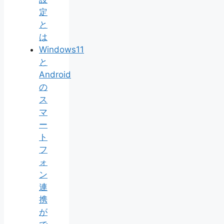
定
と
は
Windows11
と
Android
の
ス
マ
ー
ト
フ
ォ
ン
連
携
が