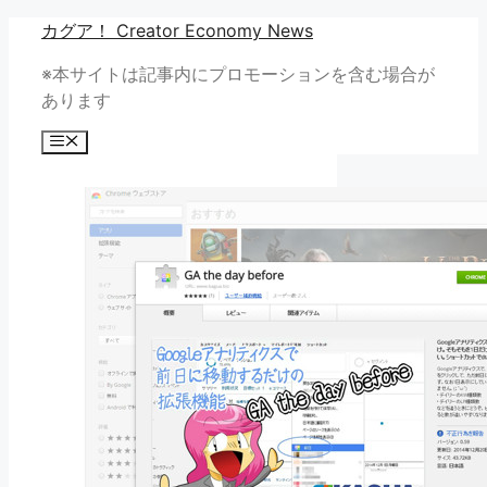
コ
カグア！ Creator Economy News
ン
※本サイトは記事内にプロモーションを含む場合が
テ
あります
ン
ツ
メ
へ
ニ
ュ
ス
ー
キ
ッ
プ