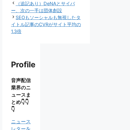
テ
グ
（追記あり）DeNAとサイバ
ゴ
ー、次の一手は団体創設
リ
SEOもソーシャルも無視したタ
ー
イトル記事のCVRがサイト平均の
1.3倍
Profile
音声配信
業界のニ
ュースま
とめ👇👇
👇
ニュース
レターを