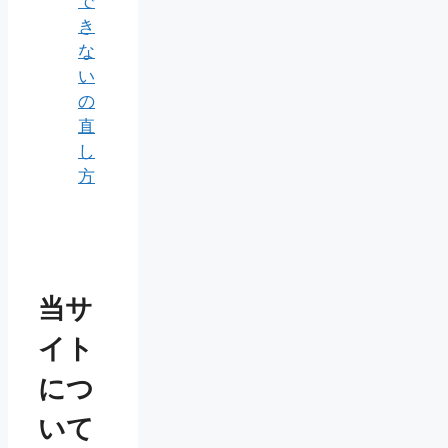
で
き
な
い
の
直
し
方
当サ
イト
につ
いて