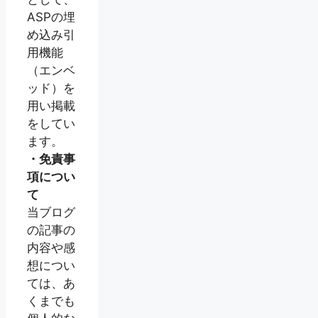
ASPの埋
め込み引
用機能
（エンベ
ッド）を
用い掲載
をしてい
ます。
・免責事
項につい
て
当ブログ
の記事の
内容や感
想につい
ては、あ
くまでも