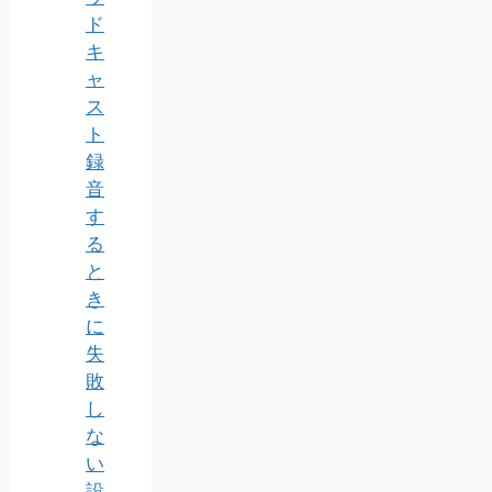
ド
キ
ャ
ス
ト
録
音
す
る
と
き
に
失
敗
し
な
い
設