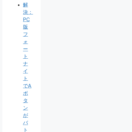
解
決：
PC
版
フ
ォ
ー
ト
ナ
イ
ト
でA
ボ
タ
ン
が
バ
ト