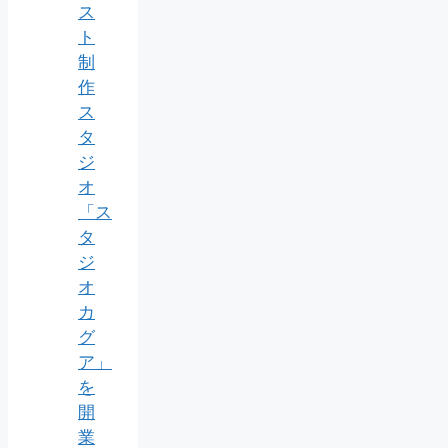
ス
ト
制
作
ス
タ
ジ
オ
「ス
タ
ジ
オ
カ
グ
ア」
を
開
業