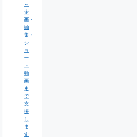
～
企
画・
編
集・
シ
ョ
ー
ト
動
画
ま
で
支
援
し
ま
す