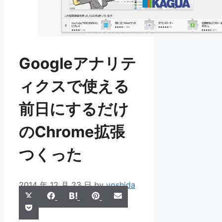
Googleアナリテ
ィクスで使える
前日にするだけ
のChrome拡張
つくった
2014 年 12 月 23 日
by
yoshida
Share
Share
Share
Share
Share
X
Facebook
Hatena
Pinterest
Email
Share
on
on
on
on
on
Pocket
(Twitter)
on