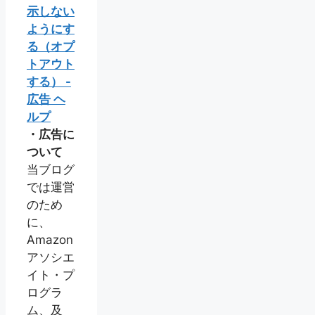
示しない
ようにす
る（オプ
トアウト
する） -
広告 ヘ
ルプ
・広告に
ついて
当ブログ
では運営
のため
に、
Amazon
アソシエ
イト・プ
ログラ
ム、及