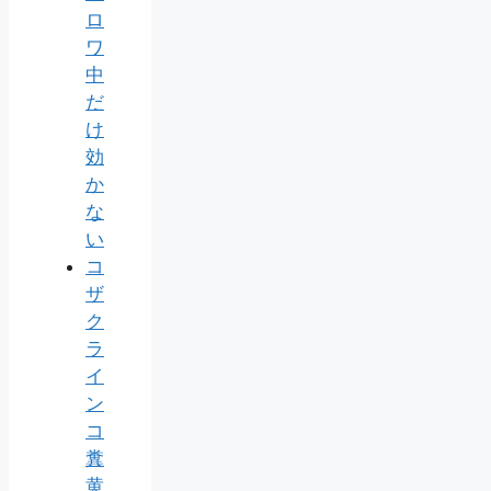
ロ
ワ
中
だ
け
効
か
な
い
コ
ザ
ク
ラ
イ
ン
コ
糞
黄