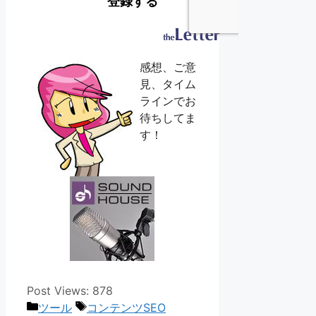
感想、ご意
見、タイム
ラインでお
待ちしてま
す！
Post Views:
878
カ
タ
ツール
コンテンツSEO