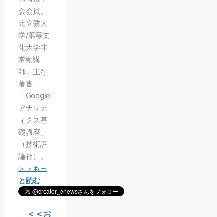
会会員。
元立教大
学/第等文
化大学非
常勤講
師。主な
著書
「Google
アナリテ
ィクス基
礎講座」
（技術評
論社）。
＞＞
もっ
と読む
＜＜お