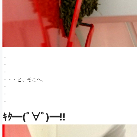
・
・
・
・・・と、そこへ、
・
・
・
ｷﾀ━(ﾟ∀ﾟ)━!!