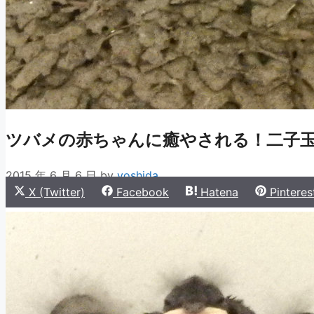
ツバメの赤ちゃんに癒やされる！二子
2015 年 6 月 6 日
by
yoshida
Share
Share
Share
Share
X (Twitter)
Facebook
Hatena
Pinteres
on
on
on
on