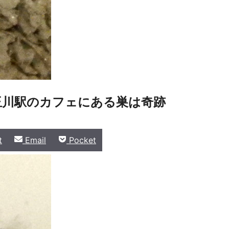
玉川駅のカフェにある巣は奇跡
Share
Share
t
Email
Pocket
on
on