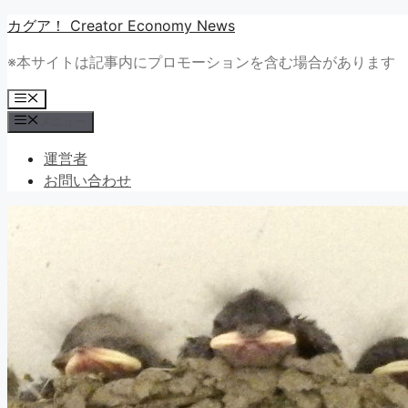
コ
カグア！ Creator Economy News
ン
※本サイトは記事内にプロモーションを含む場合があります
テ
ン
メ
ツ
ニ
メニュー
ュ
へ
ー
ス
運営者
キ
お問い合わせ
ッ
プ