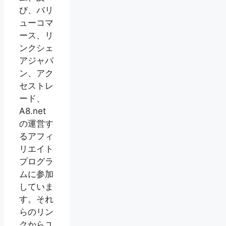
び、バリ
ューコマ
ース、リ
ンクシェ
アジャパ
ン、アク
セストレ
ード、
A8.net
の運営す
るアフィ
リエイト
プログラ
ムに参加
していま
す。それ
らのリン
クからユ