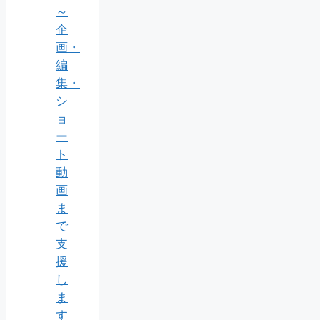
～
企
画・
編
集・
シ
ョ
ー
ト
動
画
ま
で
支
援
し
ま
す