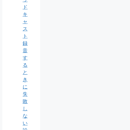
ド
キ
ャ
ス
ト
録
音
す
る
と
き
に
失
敗
し
な
い