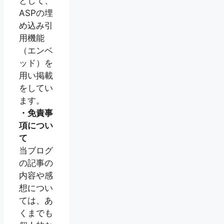
として、
ASPの埋
め込み引
用機能
（エンベ
ッド）を
用い掲載
をしてい
ます。
・免責事
項につい
て
当ブログ
の記事の
内容や感
想につい
ては、あ
くまでも