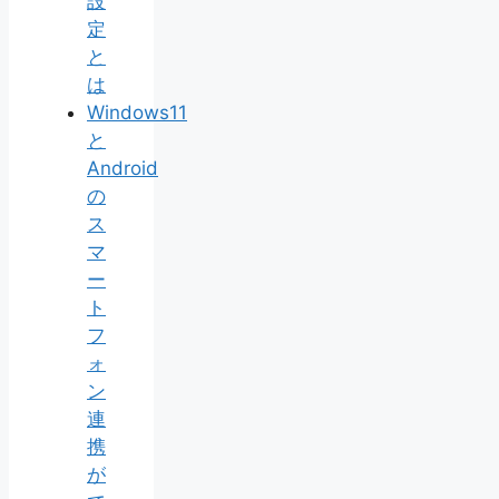
設
定
と
は
Windows11
と
Android
の
ス
マ
ー
ト
フ
ォ
ン
連
携
が