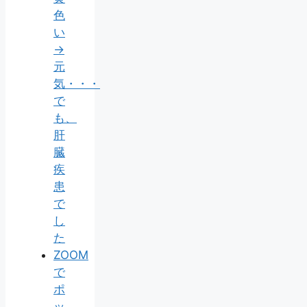
色
い
→
元
気・・・
で
も、
肝
臓
疾
患
で
し
た
ZOOM
で
ポ
ッ