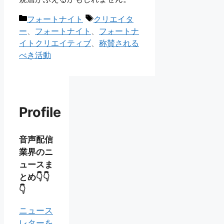
カ
タ
フォートナイト
クリエイタ
テ
グ
ー
、
フォートナイト
、
フォートナ
ゴ
イトクリエイティブ
、
称賛される
リ
べき活動
ー
Profile
音声配信
業界のニ
ュースま
とめ👇👇
👇
ニュース
レターを