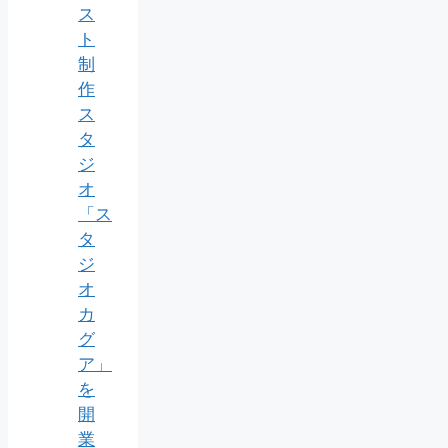
ス
ト
制
作
ス
タ
ジ
オ
「ス
タ
ジ
オ
カ
グ
ア」
を
開
業