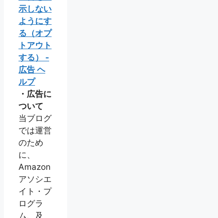
示しない
ようにす
る（オプ
トアウト
する） -
広告 ヘ
ルプ
・広告に
ついて
当ブログ
では運営
のため
に、
Amazon
アソシエ
イト・プ
ログラ
ム、及