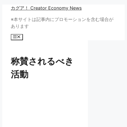
コ
カグア！ Creator Economy News
ン
※本サイトは記事内にプロモーションを含む場合が
テ
あります
ン
ツ
メ
へ
ニ
ュ
ス
ー
キ
称賛されるべき
ッ
プ
活動