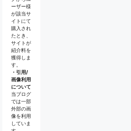
ーザー様
が該当サ
イトにて
購入され
たとき、
サイトが
紹介料を
獲得しま
す。
・引用/
画像利用
について
当ブログ
では一部
外部の画
像を利用
していま
す。