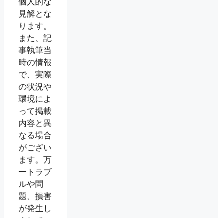
個人的な
見解とな
ります。
また、記
事執筆当
時の情報
で、実際
の状況や
環境によ
って掲載
内容と異
なる場合
がござい
ます。万
一トラブ
ルや問
題、損害
が発生し