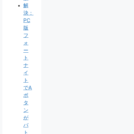
解
決：
PC
版
フ
ォ
ー
ト
ナ
イ
ト
でA
ボ
タ
ン
が
バ
ト