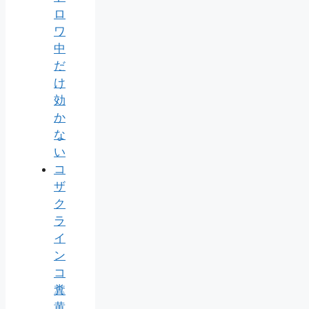
ロ
ワ
中
だ
け
効
か
な
い
コ
ザ
ク
ラ
イ
ン
コ
糞
黄