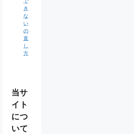
で
き
な
い
の
直
し
方
当サ
イト
につ
いて