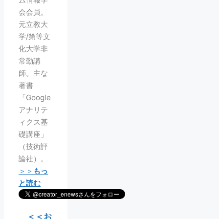
会会員。
元立教大
学/第等文
化大学非
常勤講
師。主な
著書
「Google
アナリテ
ィクス基
礎講座」
（技術評
論社）。
＞＞
もっ
と読む
＜＜お