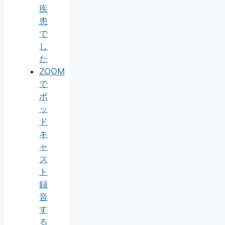
疾
患
で
し
た
ZOOM
で
ポ
ッ
ド
キ
ャ
ス
ト
録
音
す
る