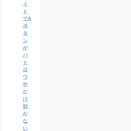
イ
ト
でA
ボ
タ
ン
が
バ
ト
ロ
ワ
中
だ
け
効
か
な
い