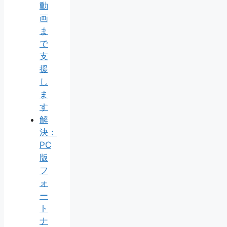
動
画
ま
で
支
援
し
ま
す
解
決：
PC
版
フ
ォ
ー
ト
ナ