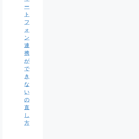
ー
ト
フ
ォ
ン
連
携
が
で
き
な
い
の
直
し
方