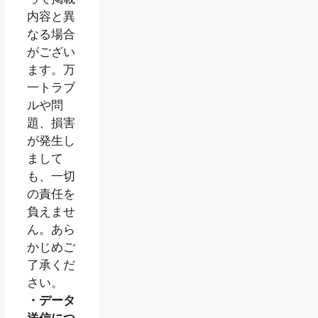
内容と異
なる場合
がござい
ます。万
一トラブ
ルや問
題、損害
が発生し
まして
も、一切
の責任を
負えませ
ん。あら
かじめご
了承くだ
さい。
・データ
送信につ