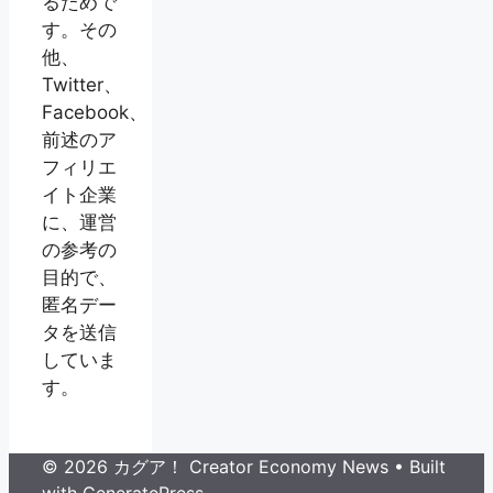
るためで
す。その
他、
Twitter、
Facebook、
前述のア
フィリエ
イト企業
に、運営
の参考の
目的で、
匿名デー
タを送信
していま
す。
© 2026 カグア！ Creator Economy News
• Built
with
GeneratePress