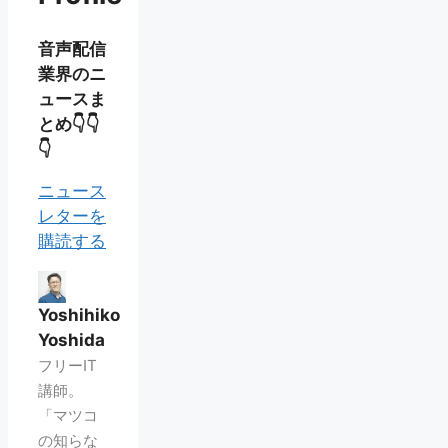
音声配信
業界のニ
ュースま
とめ👇👇
👇
ニュース
レターを
購読する
Yoshihiko
Yoshida
フリーIT
講師。
「マツコ
の知らな