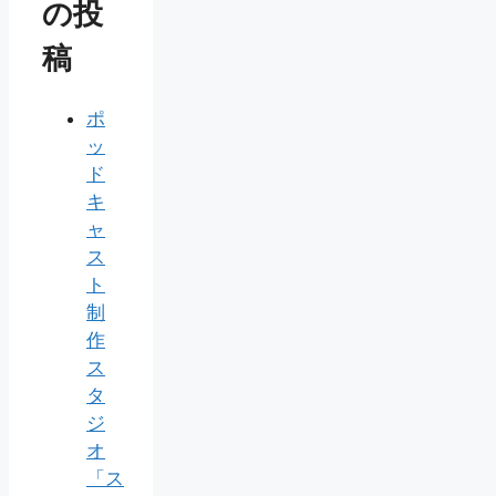
の投
稿
ポ
ッ
ド
キ
ャ
ス
ト
制
作
ス
タ
ジ
オ
「ス