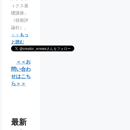
ィクス基
礎講座」
（技術評
論社）。
＞＞
もっ
と読む
＜＜お
問い合わ
せはこち
ら＞＞
最新