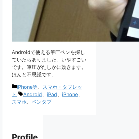
Androidで使える筆圧ペンを探し
ていたらありました。いやすごい
です。筆圧がたしかに効きます。
ほんと不思議です。
カ
iPhone等
、
スマホ・タブレッ
テ
タ
ト
Android
、
iPad
、
iPhone
、
ゴ
グ
スマホ
、
ペンタブ
リ
ー
Profile