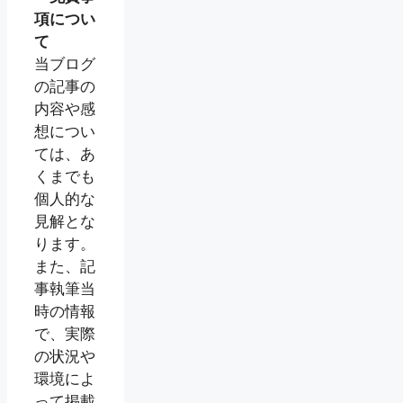
項につい
て
当ブログ
の記事の
内容や感
想につい
ては、あ
くまでも
個人的な
見解とな
ります。
また、記
事執筆当
時の情報
で、実際
の状況や
環境によ
って掲載