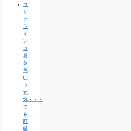
コ
ザ
ク
ラ
イ
ン
コ
糞
黄
色
い
→
元
気・・・
で
も、
肝
臓