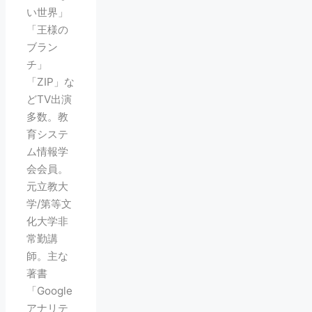
い世界」
「王様の
ブラン
チ」
「ZIP」な
どTV出演
多数。教
育システ
ム情報学
会会員。
元立教大
学/第等文
化大学非
常勤講
師。主な
著書
「Google
アナリテ