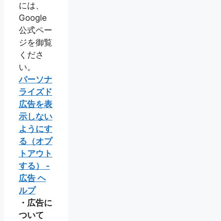
には、
Google
公式ペー
ジを御覧
くださ
い。
パーソナ
ライズド
広告を表
示しない
ようにす
る（オプ
トアウト
する） -
広告 ヘ
ルプ
・広告に
ついて