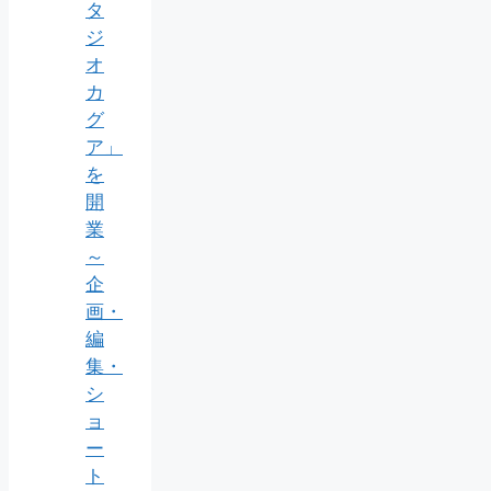
タ
ジ
オ
カ
グ
ア」
を
開
業
～
企
画・
編
集・
シ
ョ
ー
ト