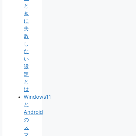
と
き
に
失
敗
し
な
い
設
定
と
は
Windows11
と
Android
の
ス
マ