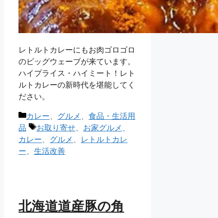
レトルトカレーにもお肉ゴロゴロ
のビッグウェーブが来ています。
ハイプライス・ハイミート！レト
ルトカレーの新時代を堪能してく
ださい。
カ
カレー
、
グルメ
、
食品・生活用
テ
タ
品
お取り寄せ
、
お家グルメ
、
ゴ
グ
カレー
、
グルメ
、
レトルトカレ
リ
ー
、
生活改善
ー
北海道道産豚の角