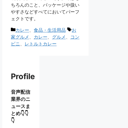
ちろんのこと、パッケージや扱い
やすさなどすべてにおいてパーフ
ェクトです。
カ
タ
カレー
、
食品・生活用品
お
テ
グ
家グルメ
、
カレー
、
グルメ
、
コン
ゴ
ビニ
、
レトルトカレー
リ
ー
Profile
音声配信
業界のニ
ュースま
とめ👇👇
👇