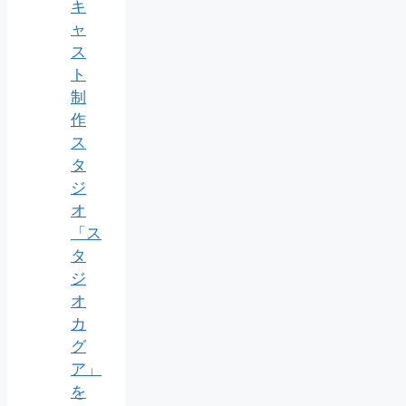
キ
ャ
ス
ト
制
作
ス
タ
ジ
オ
「ス
タ
ジ
オ
カ
グ
ア」
を