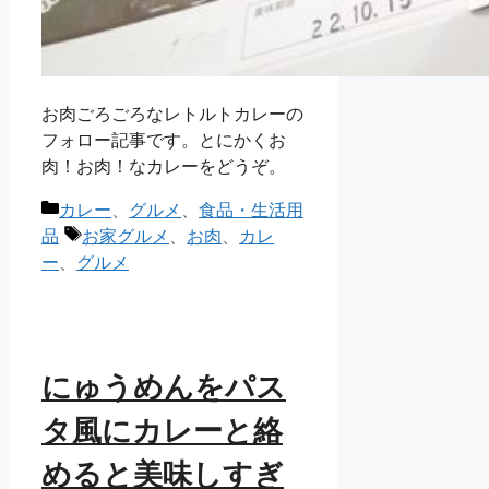
お肉ごろごろなレトルトカレーの
フォロー記事です。とにかくお
肉！お肉！なカレーをどうぞ。
カ
カレー
、
グルメ
、
食品・生活用
テ
タ
品
お家グルメ
、
お肉
、
カレ
ゴ
グ
ー
、
グルメ
リ
ー
にゅうめんをパス
タ風にカレーと絡
めると美味しすぎ