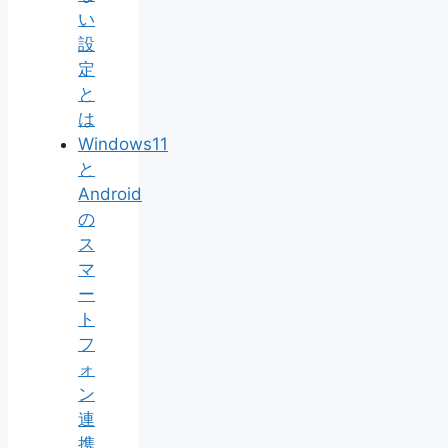
い
設
定
と
は
Windows11
と
Android
の
ス
マ
ー
ト
フ
ォ
ン
連
携