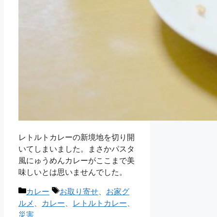
レトルトカレーの新境地を切り開
いてしまいました。まさかパスタ
風にゅうめんカレーがここまで美
味しいとは思いませんでした。
カ
タ
カレー
お取り寄せ
、
お家グ
テ
グ
ルメ
、
カレー
、
レトルトカレー
、
ゴ
災害