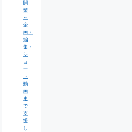
開
業
～
企
画・
編
集・
シ
ョ
ー
ト
動
画
ま
で
支
援
し