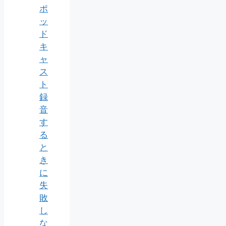
ポ
ッ
ド
キ
ャ
ス
ト
録
音
す
る
と
き
に
失
敗
し
な