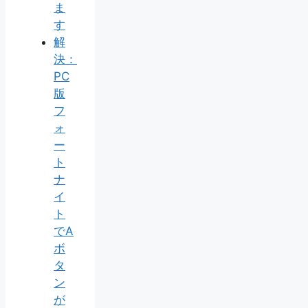
ま
す
解
決：
PC
版
フ
ォ
ー
ト
ナ
イ
ト
でA
ボ
タ
ン
が