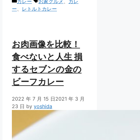
カ
タ
カレー
お家グルメ
、
カレ
テ
グ
ー
、
レトルトカレー
ゴ
リ
ー
お肉画像を比較！
食べないと人生 損
するセブンの金の
ビーフカレー
2022 年 7 月 15 日
2021 年 3 月
23 日
by
yoshida