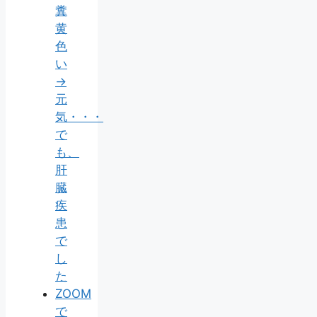
糞
黄
色
い
→
元
気・・・
で
も、
肝
臓
疾
患
で
し
た
ZOOM
で