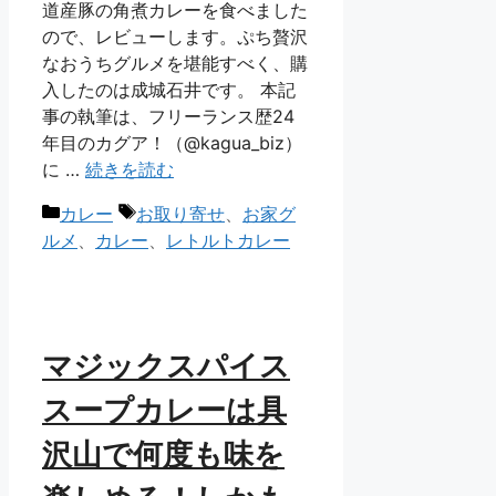
道産豚の角煮カレーを食べました
ので、レビューします。ぷち贅沢
なおうちグルメを堪能すべく、購
入したのは成城石井です。 本記
事の執筆は、フリーランス歴24
年目のカグア！（@kagua_biz）
に …
続きを読む
カ
タ
カレー
お取り寄せ
、
お家グ
テ
グ
ルメ
、
カレー
、
レトルトカレー
ゴ
リ
ー
マジックスパイス
スープカレーは具
沢山で何度も味を