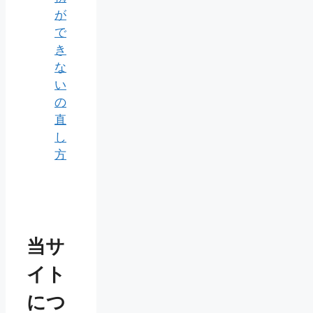
が
で
き
な
い
の
直
し
方
当サ
イト
につ