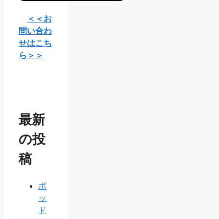
＜＜お
問い合わ
せはこち
ら＞＞
最新
の投
稿
ポ
ッ
ド