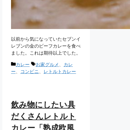
以前から気になっていたセブンイ
レブンの金のビーフカレーを食べ
ました。これは期待以上でした。
カ
タ
カレー
お家グルメ
、
カレ
テ
グ
ー
、
コンビニ
、
レトルトカレー
ゴ
リ
ー
飲み物にしたい具
だくさんレトルト
カレー「熟成欧風