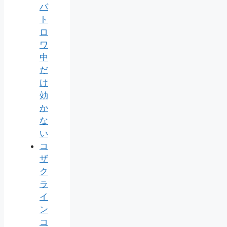
バ
ト
ロ
ワ
中
だ
け
効
か
な
い
コ
ザ
ク
ラ
イ
ン
コ