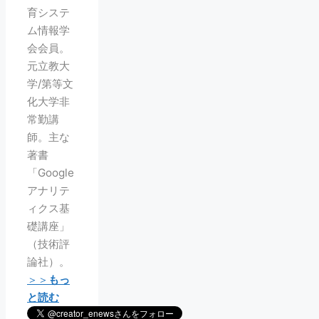
育システ
ム情報学
会会員。
元立教大
学/第等文
化大学非
常勤講
師。主な
著書
「Google
アナリテ
ィクス基
礎講座」
（技術評
論社）。
＞＞
もっ
と読む