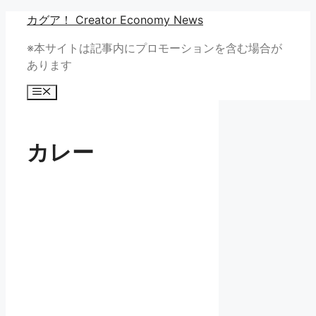
コ
カグア！ Creator Economy News
ン
※本サイトは記事内にプロモーションを含む場合が
テ
あります
ン
ツ
メ
へ
ニ
ュ
ス
ー
キ
カレー
ッ
プ