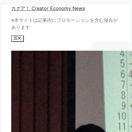
コ
カグア！ Creator Economy News
ン
※本サイトは記事内にプロモーションを含む場合が
テ
あります
ン
ツ
メ
へ
ニ
ュ
ス
ー
キ
ッ
プ