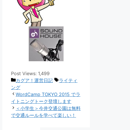
Post Views:
1,499
カ
タ
カグア！運営日記
ライティ
テ
グ
ング
ゴ
WordCamp TOKYO 2015 でラ
リ
イトニングトーク登壇します
ー
＜小学生＞今井交通公園は無料
で交通ルールを学べて楽しい！