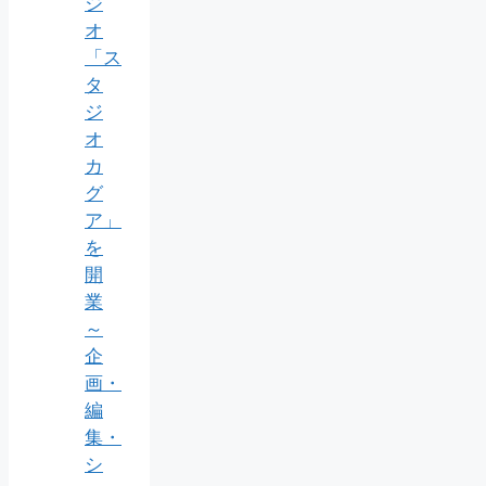
ジ
オ
「ス
タ
ジ
オ
カ
グ
ア」
を
開
業
～
企
画・
編
集・
シ