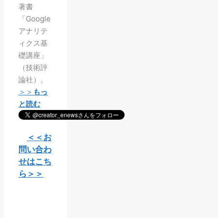
著書
「Google
アナリテ
ィクス基
礎講座」
（技術評
論社）。
＞＞
もっ
と読む
＜＜お
問い合わ
せはこち
ら＞＞