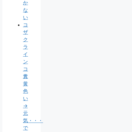
か
な
い
コ
ザ
ク
ラ
イ
ン
コ
糞
黄
色
い
→
元
気・・・
で