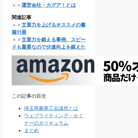
＞＞
運営会社・カグア！とは
関連記事
＞＞
文章力を上げるオススメの書
籍11冊
＞＞
文章力を鍛える事例、スピー
ドも重要なので分速向上を鍛えた
この記事の目次
埼玉県蕨商工会議所とは
ウェブライティング・セミ
ナーのカリキュラム
まとめ