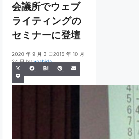
会議所でウェブ
ライティングの
セミナーに登壇
2020 年 9 月 3 日
2015 年 10 月
24 日
by
yoshida
Share
Share
Share
Share
Share
X
Facebook
Hatena
Pinterest
Email
Share
on
on
on
on
on
Pocket
(Twitter)
on