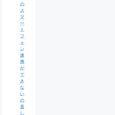
の
ス
マ
ー
ト
フ
ォ
ン
連
携
が
で
き
な
い
の
直
し