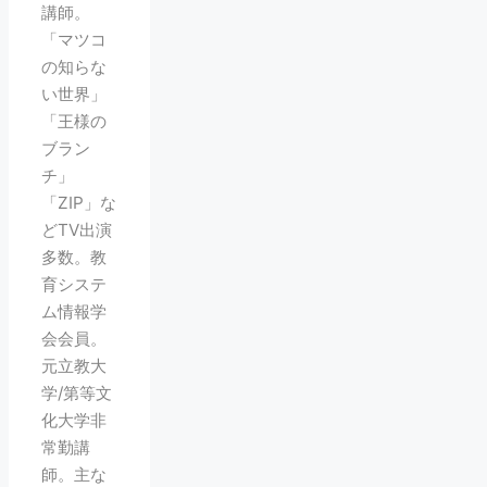
講師。
「マツコ
の知らな
い世界」
「王様の
ブラン
チ」
「ZIP」な
どTV出演
多数。教
育システ
ム情報学
会会員。
元立教大
学/第等文
化大学非
常勤講
師。主な