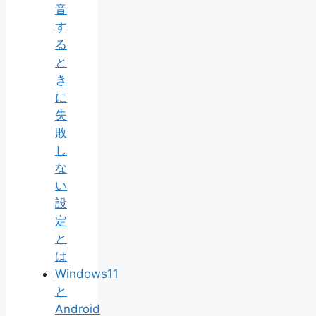
音
す
る
と
き
に
失
敗
し
な
い
設
定
と
は
Windows11
と
Android