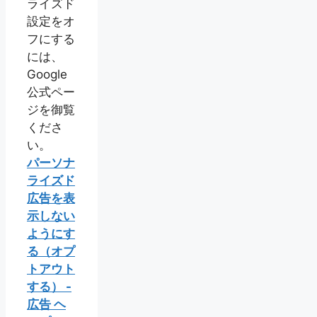
ライズド
設定をオ
フにする
には、
Google
公式ペー
ジを御覧
くださ
い。
パーソナ
ライズド
広告を表
示しない
ようにす
る（オプ
トアウト
する） -
広告 ヘ