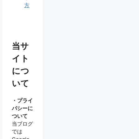
方
当サ
イト
につ
いて
・プライ
バシーに
ついて
当ブログ
では