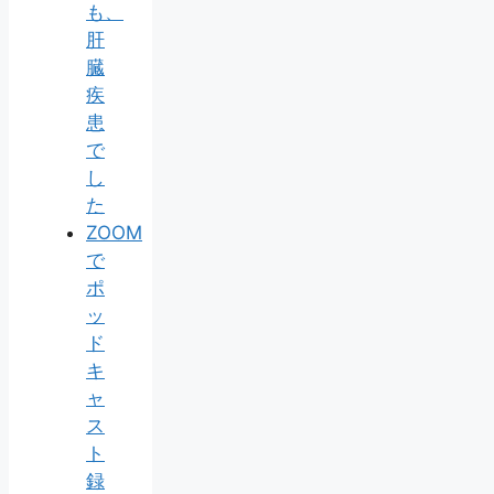
も、
肝
臓
疾
患
で
し
た
ZOOM
で
ポ
ッ
ド
キ
ャ
ス
ト
録