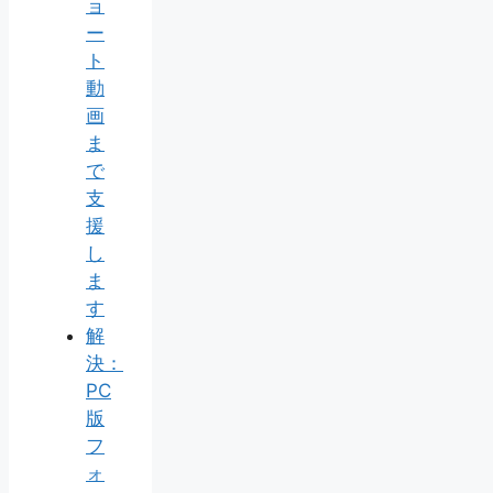
ョ
ー
ト
動
画
ま
で
支
援
し
ま
す
解
決：
PC
版
フ
ォ