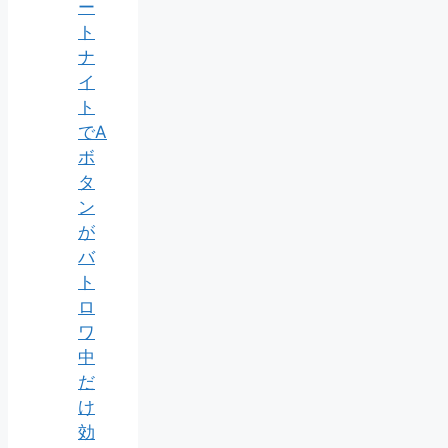
ー
ト
ナ
イ
ト
でA
ボ
タ
ン
が
バ
ト
ロ
ワ
中
だ
け
効