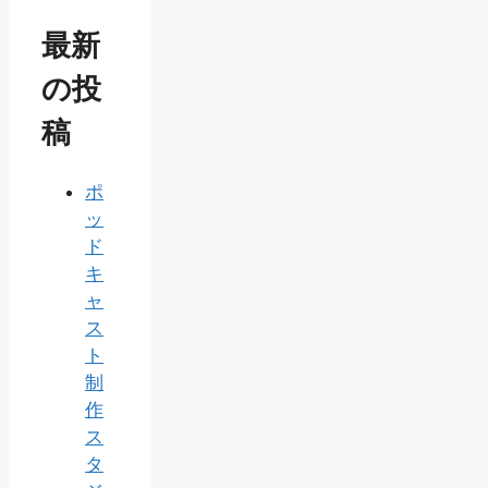
最新
の投
稿
ポ
ッ
ド
キ
ャ
ス
ト
制
作
ス
タ