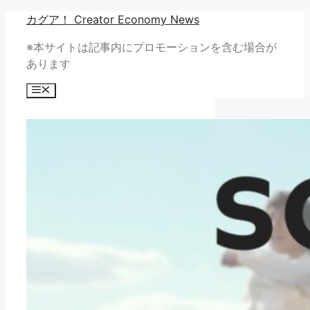
コ
カグア！ Creator Economy News
ン
※本サイトは記事内にプロモーションを含む場合が
テ
あります
ン
ツ
メ
へ
ニ
ュ
ス
ー
キ
ッ
プ