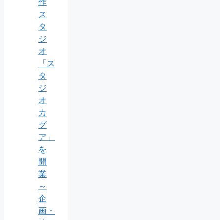
作
ス
タ
ジ
オ
「ス
タ
ジ
オ
カ
グ
ア」
を
開
業
～
企
画・