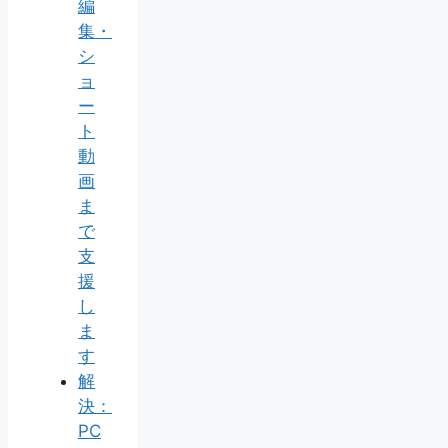
編
集・
シ
ョ
ー
ト
動
画
ま
で
支
援
し
ま
す
解
決：
PC