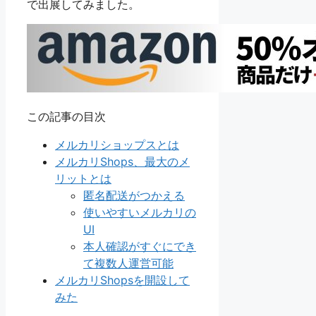
で出展してみました。
この記事の目次
メルカリショップスとは
メルカリShops、最大のメ
リットとは
匿名配送がつかえる
使いやすいメルカリの
UI
本人確認がすぐにでき
て複数人運営可能
メルカリShopsを開設して
みた