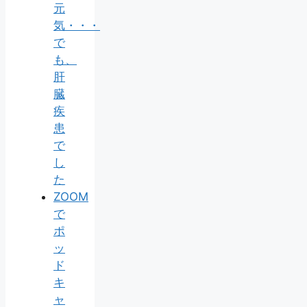
元
気・・・
で
も、
肝
臓
疾
患
で
し
た
ZOOM
で
ポ
ッ
ド
キ
ャ