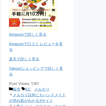
Amazonで詳しく見る
Amazonで口コミ レビューを見
る
楽天で詳しく見る
Yahoo!ショッピングで詳しく見
る
Post Views:
1,161
カ
タ
販売
EC
、
メルカリ
テ
グ
メルカリ以外にもハンドメイド
ゴ
の売れ筋がわかる3サイト