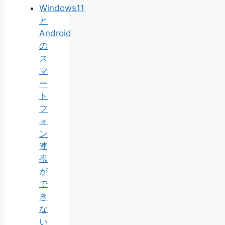
Windows11
と
Android
の
ス
マ
ー
ト
フ
ォ
ン
連
携
が
で
き
な
い