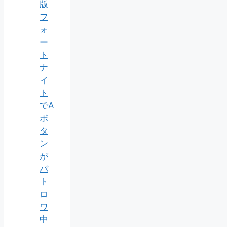
版
フ
ォ
ー
ト
ナ
イ
ト
でA
ボ
タ
ン
が
バ
ト
ロ
ワ
中