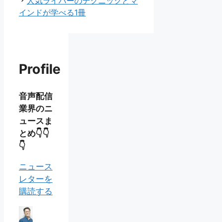
リ
人気ライバーのテクニックとマ
ー
インドが学べる1冊
Profile
音声配信
業界のニ
ュースま
とめ👇👇
👇
ニュース
レターを
購読する