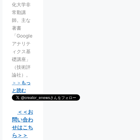
化大学非
常勤講
師。主な
著書
「Google
アナリテ
ィクス基
礎講座」
（技術評
論社）。
＞＞
もっ
と読む
＜＜お
問い合わ
せはこち
ら＞＞