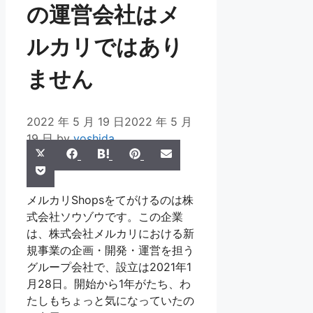
の運営会社はメ
ルカリではあり
ません
2022 年 5 月 19 日
2022 年 5 月
19 日
by
yoshida
Share
Share
Share
Share
Share
X
Facebook
Hatena
Pinterest
Email
Share
on
on
on
on
on
Pocket
(Twitter)
on
メルカリShopsをてがけるのは株
式会社ソウゾウです。この企業
は、株式会社メルカリにおける新
規事業の企画・開発・運営を担う
グループ会社で、設立は2021年1
月28日。開始から1年がたち、わ
たしもちょっと気になっていたの