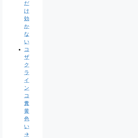
だ
け
効
か
な
い
コ
ザ
ク
ラ
イ
ン
コ
糞
黄
色
い
→