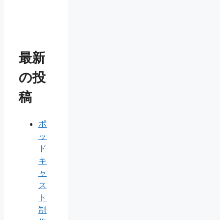
最新
の投
稿
ポ
ッ
ド
キ
ャ
ス
ト
制