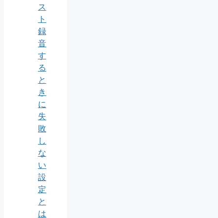
ス
ト
録
音
す
る
と
き
に
失
敗
し
な
い
設
定
と
は