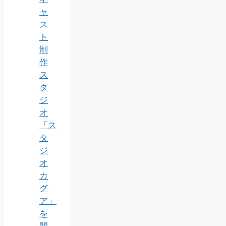
ャ
ス
ト
制
作
ス
タ
ジ
オ
「ス
タ
ジ
オ
カ
グ
ア」
を
開