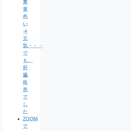
糞
黄
色
い
→
元
気・・・
で
も、
肝
臓
疾
患
で
し
た
ZOOM
で