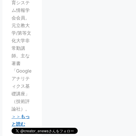
育システ
ム情報学
会会員。
元立教大
学/第等文
化大学非
常勤講
師。主な
著書
「Google
アナリテ
ィクス基
礎講座」
（技術評
論社）。
＞＞
もっ
と読む