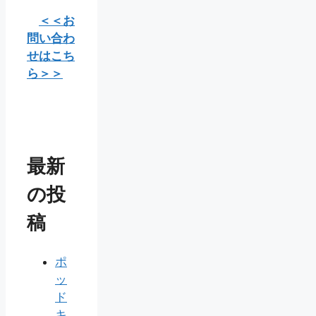
＜＜お
問い合わ
せはこち
ら＞＞
最新
の投
稿
ポ
ッ
ド
キ