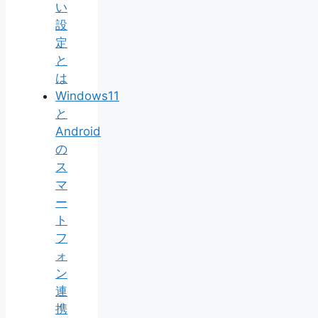
い
設
定
と
は
Windows11
と
Android
の
ス
マ
ー
ト
フ
ォ
ン
連
携