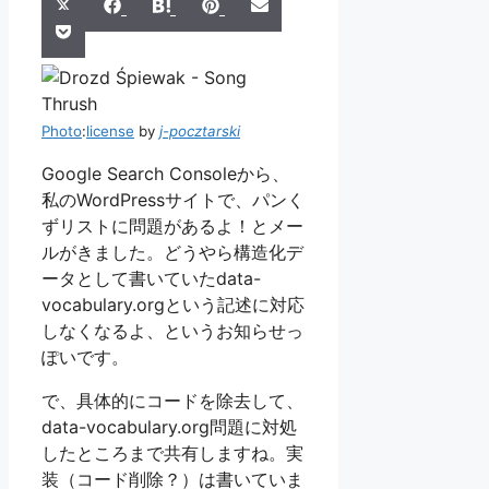
Share
Share
Share
Share
Share
X
Facebook
Hatena
Pinterest
Email
Share
on
on
on
on
on
Pocket
(Twitter)
on
Photo
:
license
by
j-pocztarski
Google Search Consoleから、
私のWordPressサイトで、パンく
ずリストに問題があるよ！とメー
ルがきました。どうやら構造化デ
ータとして書いていたdata-
vocabulary.orgという記述に対応
しなくなるよ、というお知らせっ
ぽいです。
で、具体的にコードを除去して、
data-vocabulary.org問題に対処
したところまで共有しますね。実
装（コード削除？）は書いていま