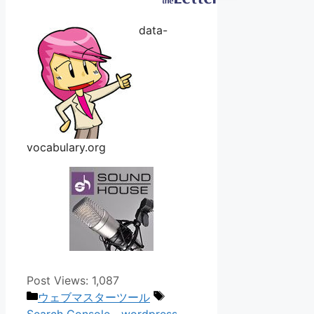
data-
vocabulary.org
Post Views:
1,087
カ
タ
ウェブマスターツール
テ
グ
Search Console
、
wordpress
、