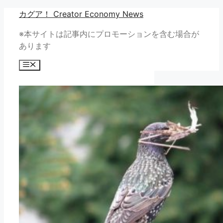
コ
カグア！ Creator Economy News
ン
※本サイトは記事内にプロモーションを含む場合が
テ
あります
ン
ツ
メ
へ
ニ
ュ
ス
ー
キ
ッ
プ