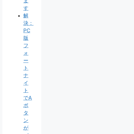
ま
す
解
決：
PC
版
フ
ォ
ー
ト
ナ
イ
ト
でA
ボ
タ
ン
が