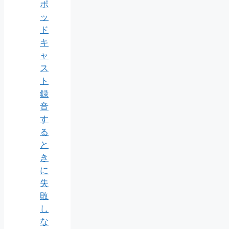
ポ
ッ
ド
キ
ャ
ス
ト
録
音
す
る
と
き
に
失
敗
し
な