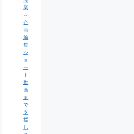
業
～
企
画・
編
集・
シ
ョ
ー
ト
動
画
ま
で
支
援
し