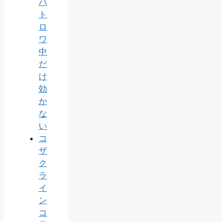
バ
ト
ロ
ワ
中
だ
け
効
か
な
い
コ
ザ
ク
ラ
イ
ン
コ