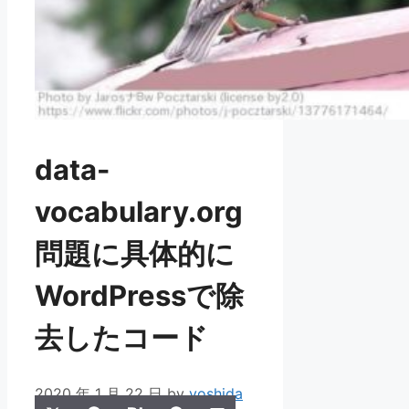
data-
vocabulary.org
問題に具体的に
WordPressで除
去したコード
2020 年 1 月 22 日
by
yoshida