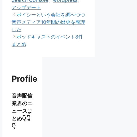
ゴ
アップデート
リ
ボイシーという会社を調べつつ
ー
音声メディア10年間の歴史を整理
した
ポッドキャストのイベント8件
まとめ
Profile
音声配信
業界のニ
ュースま
とめ👇👇
👇