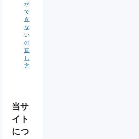
が
で
き
な
い
の
直
し
方
当サ
イト
につ