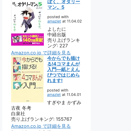
ぼく、オタリー
マン。5
posted with
amazlet
at 11.04.02
よしたに
中経出版
売り上げランキ
ング: 227
Amazon.co.jp で詳細を見る
今からでも描け
る!4コマまんが
入門—紙とえん
ぴつではじめら
れます!
posted with
amazlet
at 11.04.01
すぎやま かずみ
古夜 冬考
白泉社
売り上げランキング: 155767
Amazon.co.jp で詳細を見る