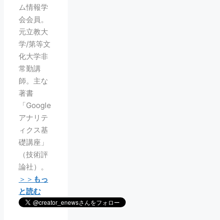
ム情報学
会会員。
元立教大
学/第等文
化大学非
常勤講
師。主な
著書
「Google
アナリテ
ィクス基
礎講座」
（技術評
論社）。
＞＞
もっ
と読む