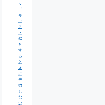
ッ
ド
キ
ャ
ス
ト
録
音
す
る
と
き
に
失
敗
し
な
い