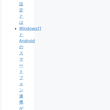
設
定
と
は
Windows11
と
Android
の
ス
マ
ー
ト
フ
ォ
ン
連
携
が