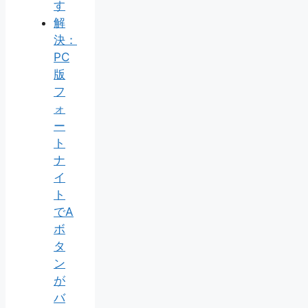
す
解
決：
PC
版
フ
ォ
ー
ト
ナ
イ
ト
でA
ボ
タ
ン
が
バ