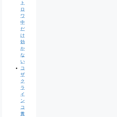
ト
ロ
ワ
中
だ
け
効
か
な
い
コ
ザ
ク
ラ
イ
ン
コ
糞