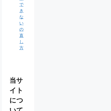
で
き
な
い
の
直
し
方
当サ
イト
につ
いて