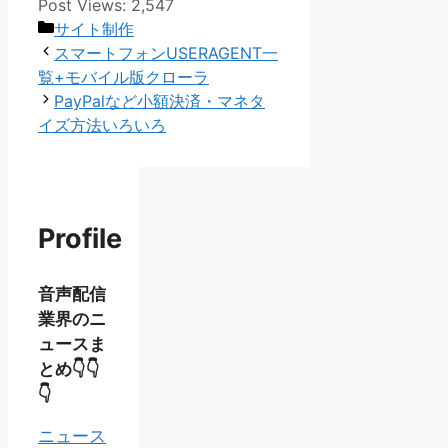
Post Views:
2,547
カ
サイト制作
テ
スマートフォンUSERAGENT一
ゴ
覧+モバイル版クローラ
リ
PayPalなど小額決済・マネタ
ー
イズ方法いろいろ
Profile
音声配信
業界のニ
ュースま
とめ👇👇
👇
ニュース