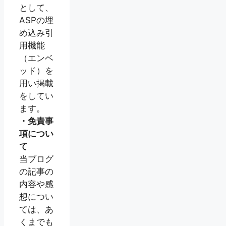
として、
ASPの埋
め込み引
用機能
（エンベ
ッド）を
用い掲載
をしてい
ます。
・免責事
項につい
て
当ブログ
の記事の
内容や感
想につい
ては、あ
くまでも