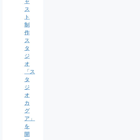
ャ
ス
ト
制
作
ス
タ
ジ
オ
「ス
タ
ジ
オ
カ
グ
ア」
を
開