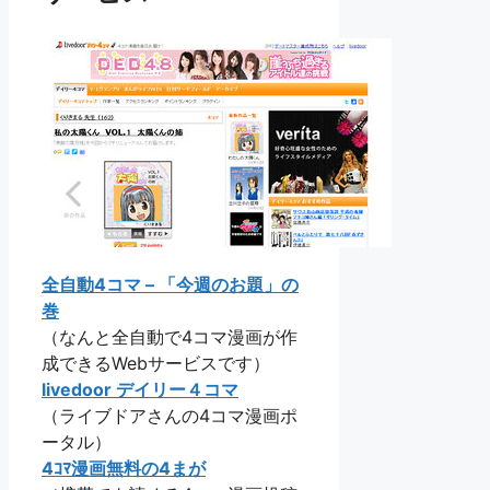
全自動4コマ – 「今週のお題」の
巻
（なんと全自動で4コマ漫画が作
成できるWebサービスです）
livedoor デイリー４コマ
（ライブドアさんの4コマ漫画ポ
ータル）
4ｺﾏ漫画無料の4まが