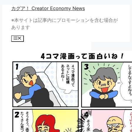
コ
カグア！ Creator Economy News
ン
※本サイトは記事内にプロモーションを含む場合が
テ
あります
ン
ツ
メ
へ
ニ
ュ
ス
ー
キ
ッ
プ