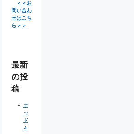
＜＜お
問い合わ
せはこち
ら＞＞
最新
の投
稿
ポ
ッ
ド
キ