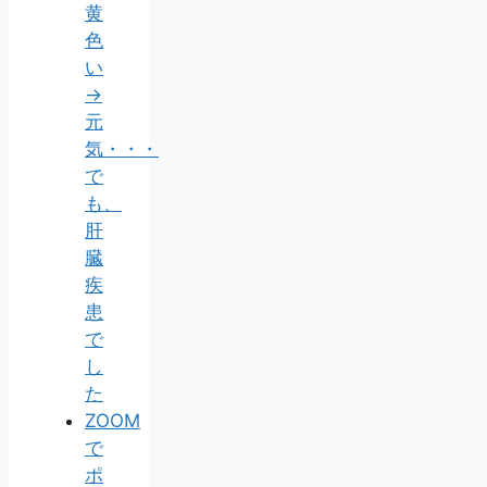
黄
色
い
→
元
気・・・
で
も、
肝
臓
疾
患
で
し
た
ZOOM
で
ポ