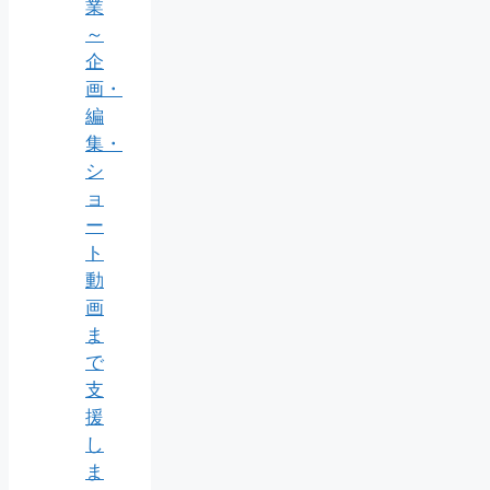
業
～
企
画・
編
集・
シ
ョ
ー
ト
動
画
ま
で
支
援
し
ま