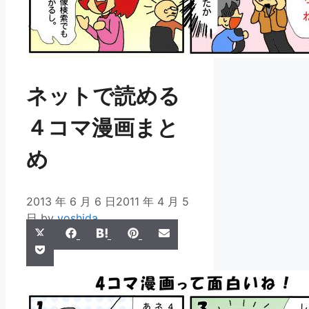
ネットで読める
４コマ漫画まと
め
2013 年 6 月 6 日
2011 年 4 月 5
日
by
yoshida
Share
Share
Share
Share
Share
X
Facebook
Hatena
Pinterest
Email
Share
on
on
on
on
on
Pocket
(Twitter)
on