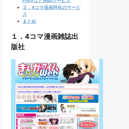
PIXIVなどwebサービス
３．4コマ漫画特化のサービ
ス
まとめ
１．4コマ漫画雑誌出
版社