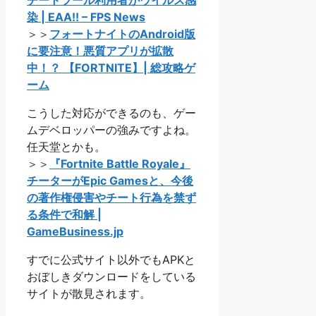
チートツール利用者がウイルス感
染 | EAA!! – FPS News
＞＞
フォートナイトのAndroid版
に要注意！悪質アプリが拡散
中！？ 【FORTNITE】| 総攻略ゲ
ーム
こうした対応ができるのも、ゲー
ムデベロッパーの強みですよね。
任天堂とかも。
＞＞
『Fortnite Battle Royale』
チーターがEpic Gamesと、今後
の著作権侵害やチート行為を禁ず
る条件で和解 |
GameBusiness.jp
すでに公式サイト以外でもAPKと
おぼしきダウンロードをしている
サイトが散見されます。