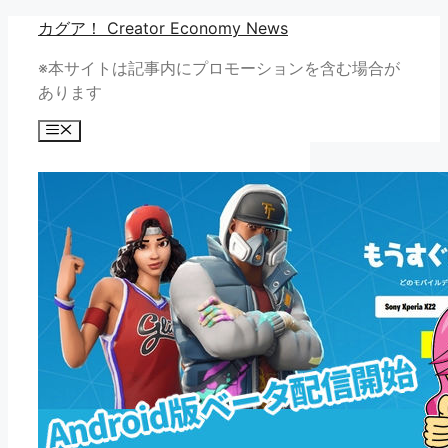
コ
カグア！ Creator Economy News
ン
※本サイトは記事内にプロモーションを含む場合が
テ
あります
ン
ツ
メ
へ
ニ
ュ
ス
ー
キ
ッ
プ