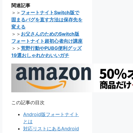
関連記事
＞＞
フォートナイトSwitch版で
固まるバグを直す方法は保存先を
変える
＞＞
お父さんのためのSwitch版
フォートナイト超初心者向け講座
＞＞
荒野行動やPUBG便利グッズ
19選おしゃれかわいいガチ
この記事の目次
Android版フォートナイト
とは
対応リストにあるAndroid