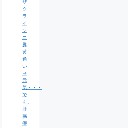
ザ
ク
ラ
イ
ン
コ
糞
黄
色
い
→
元
気・・・
で
も、
肝
臓
疾