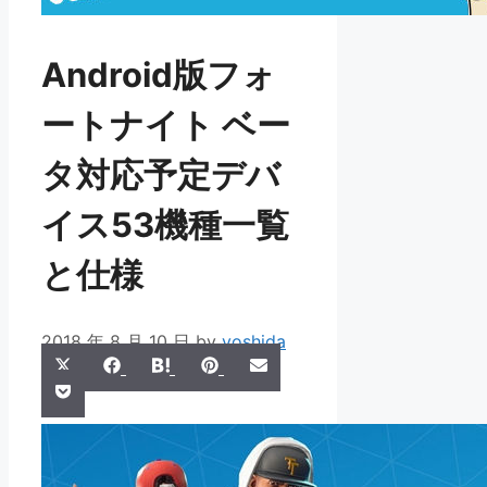
Android版フォ
ートナイト ベー
タ対応予定デバ
イス53機種一覧
と仕様
2018 年 8 月 10 日
by
yoshida
Share
Share
Share
Share
Share
X
Facebook
Hatena
Pinterest
Email
Share
on
on
on
on
on
Pocket
(Twitter)
on