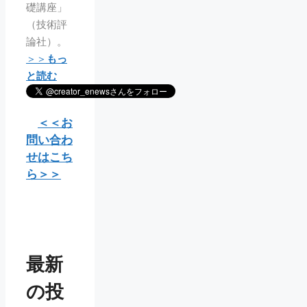
礎講座」
（技術評
論社）。
＞＞
もっ
と読む
＜＜お
問い合わ
せはこち
ら＞＞
最新
の投