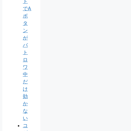
ト
でA
ボ
タ
ン
が
バ
ト
ロ
ワ
中
だ
け
効
か
な
い
コ