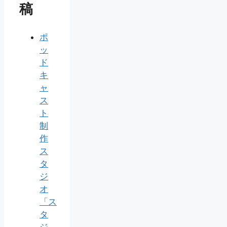
稿
ポ
ッ
ド
キ
ャ
ス
ト
制
作
ス
タ
ジ
オ
「ス
タ
ジ