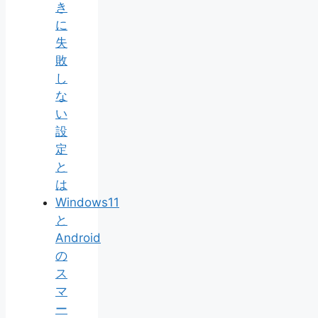
き
に
失
敗
し
な
い
設
定
と
は
Windows11
と
Android
の
ス
マ
ー