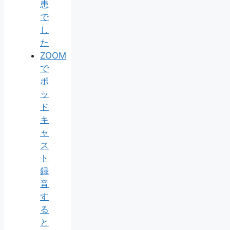
患
で
し
た
ZOOM
で
ポ
ッ
ド
キ
ャ
ス
ト
録
音
す
る
と