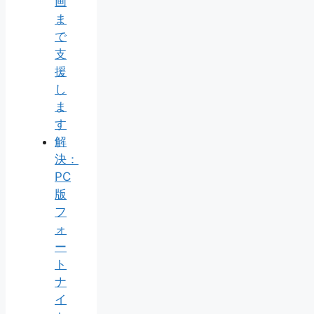
画
ま
で
支
援
し
ま
す
解
決：
PC
版
フ
ォ
ー
ト
ナ
イ