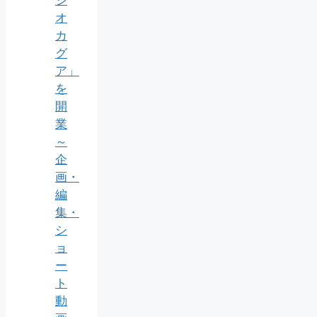
オ
カ
グ
ア」
を
開
業
～
企
画・
編
集・
シ
ョ
ー
ト
動