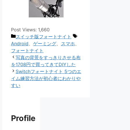
Post Views:
1,660
カ
タ
スイッチ版フォートナイト
テ
グ
Android
、
ゲーミング
、
スマホ
、
ゴ
フォートナイト
リ
写真の背景をすっきりさせる布
ー
を1708円で買ってきてDIYした
Switchフォートナイト 5つのエ
イム練習方法が初心者にわかりや
すい
Profile