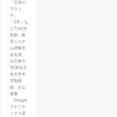
「王様の
ブラン
チ」
「ZIP」な
どTV出演
多数。教
育システ
ム情報学
会会員。
元立教大
学/第等文
化大学非
常勤講
師。主な
著書
「Google
アナリテ
ィクス基