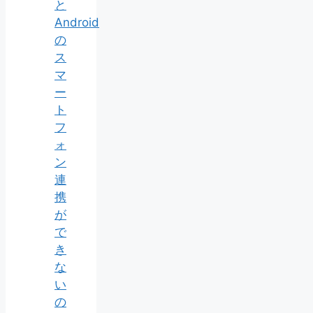
と
Android
の
ス
マ
ー
ト
フ
ォ
ン
連
携
が
で
き
な
い
の