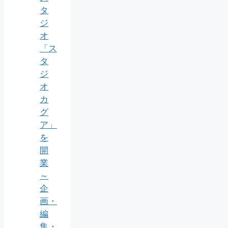
タ
ジ
オ
「ス
タ
ジ
オ
カ
グ
ア」
を
開
業
～
企
画・
編
集・