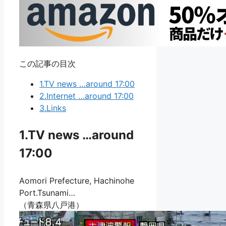
この記事の目次
1.TV news …around 17:00
2.Internet …around 17:00
3.Links
1.TV news …around
17:00
Aomori Prefecture, Hachinohe
Port.Tsunami…
（青森県八戸港）