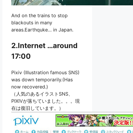
And on the trains to stop
blackouts in many
areas.Earthquke… in Japan.
2.Internet …around
17:00
Pixiv (Illustration famous SNS)
was down temporarily.(Has
now recovered.)
（人気のあるイラストSNS、
PIXIVが落ちていました。。。現
在は復旧しています。）