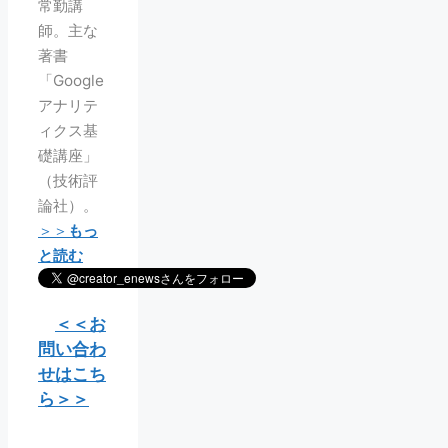
常勤講
師。主な
著書
「Google
アナリテ
ィクス基
礎講座」
（技術評
論社）。
＞＞
もっ
と読む
＜＜お
問い合わ
せはこち
ら＞＞