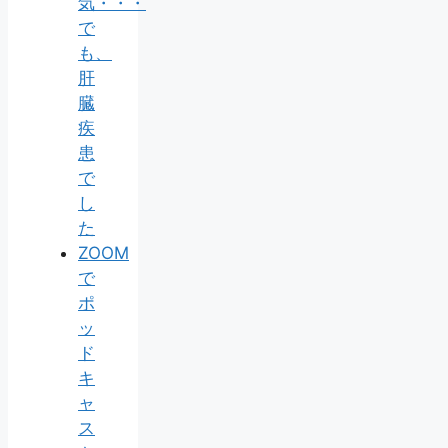
気・・・
で
も、
肝
臓
疾
患
で
し
た
ZOOM
で
ポ
ッ
ド
キ
ャ
ス