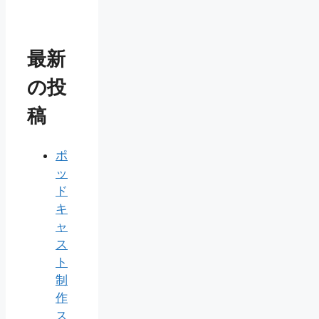
最新
の投
稿
ポ
ッ
ド
キ
ャ
ス
ト
制
作
ス