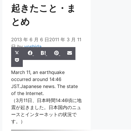
起きたこと・ま
とめ
2013 年 6 月 6 日
2011 年 3 月 11
日
by
yoshida
Share
Share
Share
Share
Share
X
Facebook
Hatena
Pinterest
Email
Share
on
on
on
on
on
Pocket
(Twitter)
on
March 11, an earthquake
occurred around 14:46
JST.Japanese news. The state
of the Internet.
（3月11日、日本時間14:46頃に地
震が起きました。日本国内のニュ
ースとインターネットの状況で
す。）