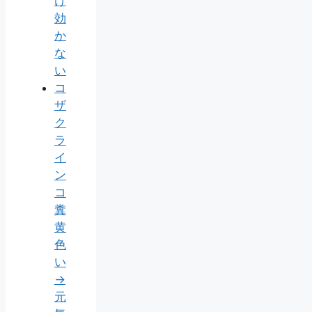
け
効
か
な
い
コ
ザ
ク
ラ
イ
ン
コ
糞
黄
色
い
→
元