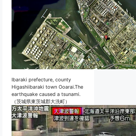
Ibaraki prefecture, county
Higashiibaraki town Ooarai.The
earthquake caused a tsunami.
（茨城県東茨城郡大洗町）