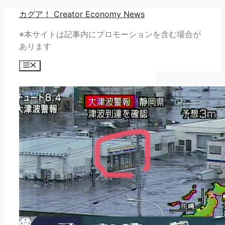
コ
カグア！ Creator Economy News
ン
※本サイトは記事内にプロモーションを含む場合が
テ
あります
ン
ツ
メ
へ
ニ
ュ
ス
ー
キ
ッ
プ