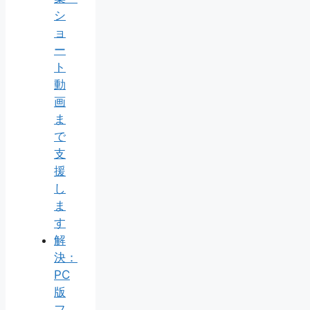
シ
ョ
ー
ト
動
画
ま
で
支
援
し
ま
す
解
決：
PC
版
フ