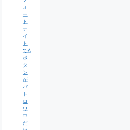
ォ
ー
ト
ナ
イ
ト
でA
ボ
タ
ン
が
バ
ト
ロ
ワ
中
だ