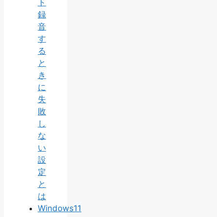
ト
録
音
す
る
と
き
に
失
敗
し
な
い
設
定
と
は
Windows11