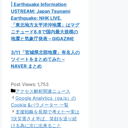
| Earthquake Information
USTREAM: Japan Tsunami
Earthquake: NHK LIVE.
「東北地方太平洋沖地震」はマグ
ニチュード8.8で国内最大規模の
地震と気象庁発表 – GIGAZINE
3/11「宮城県北部地震」有名人の
ツイートをまとめてみた –
NAVER まとめ
Post Views:
1,753
カ
アクセス解析関連ニュース
テ
Google Analytics（ga.js）の
ゴ
Cookie &パラメーター 一覧
リ
支援戦略を長期で考えた〜実は
ー
1次災害さえ半ば、笑顔を送り続
ける為に次に出来ること