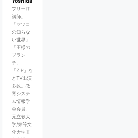
Yoshida
フリーIT
講師。
「マツコ
の知らな
い世界」
「王様の
ブラン
チ」
「ZIP」な
どTV出演
多数。教
育システ
ム情報学
会会員。
元立教大
学/第等文
化大学非