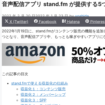
音声配信アプリ stand.fm が提供する
2022 年 2 月 20 日
2022 年 1 月 23 日
by
yoshida
Share
Share
Share
Share
X (Twitter)
Facebook
Hatena
Pinteres
on
on
on
on
2022年1月19日に、stand.fmがコンテンツ販売の機能を
つとなり、音声配信アプリ中、もっとも稼ぎやすいアプリに
この記事の目次
stand.fmで使える収益化の仕組み
収益化１：コンテンツ販売
収益化２：メンバーシップ
収益化３：SPP