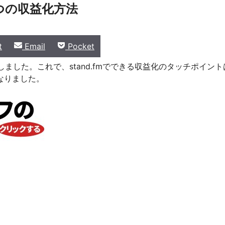
5つの収益化方法
Share
Share
t
Email
Pocket
on
on
追加しました。これで、stand.fmでできる収益化のタッチポイント
なりました。