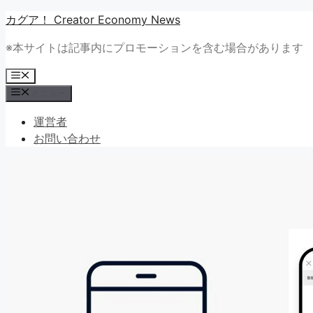
コ
カグア！ Creator Economy News
ン
※本サイトは記事内にプロモーションを含む場合があります
テ
ン
メ
ツ
ニ
メニュー
ュ
へ
ー
ス
運営者
キ
お問い合わせ
ッ
プ