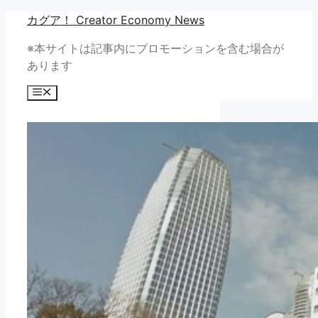
コ
カグア！ Creator Economy News
ン
※本サイトは記事内にプロモーションを含む場合が
テ
あります
ン
ツ
メ
へ
ニ
ュ
ス
ー
キ
ッ
プ