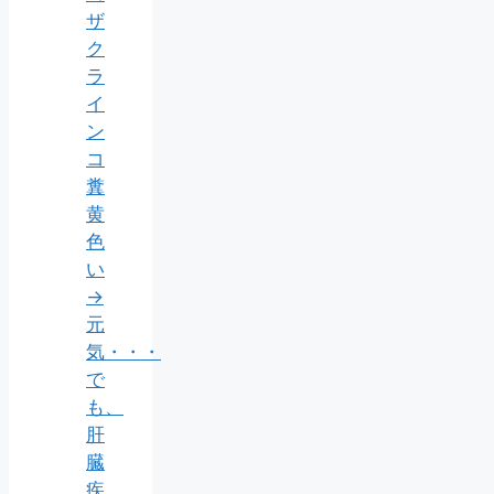
ザ
ク
ラ
イ
ン
コ
糞
黄
色
い
→
元
気・・・
で
も、
肝
臓
疾