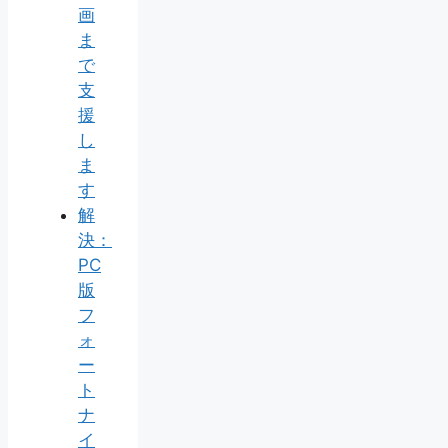
画
ま
で
支
援
し
ま
す
解
決：
PC
版
フ
ォ
ー
ト
ナ
イ