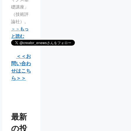
礎講座」
（技術評
論社）。
＞＞
もっ
と読む
＜＜お
問い合わ
せはこち
ら＞＞
最新
の投