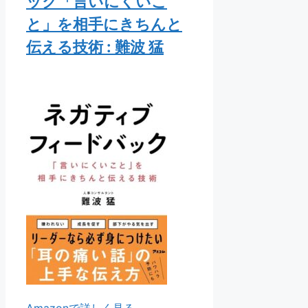
ック「言いにくいこ
と」を相手にきちんと
伝える技術 : 難波 猛