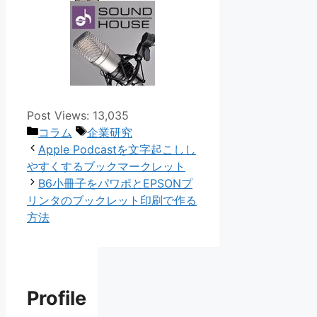
Post Views:
13,035
カ
タ
コラム
企業研究
テ
グ
Apple Podcastを文字起こしし
ゴ
やすくするブックマークレット
リ
B6小冊子をパワポとEPSONプ
ー
リンタのブックレット印刷で作る
方法
Profile