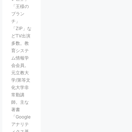
「王様の
ブラン
チ」
「ZIP」な
どTV出演
多数。教
育システ
ム情報学
会会員。
元立教大
学/第等文
化大学非
常勤講
師。主な
著書
「Google
アナリテ
ィクス基