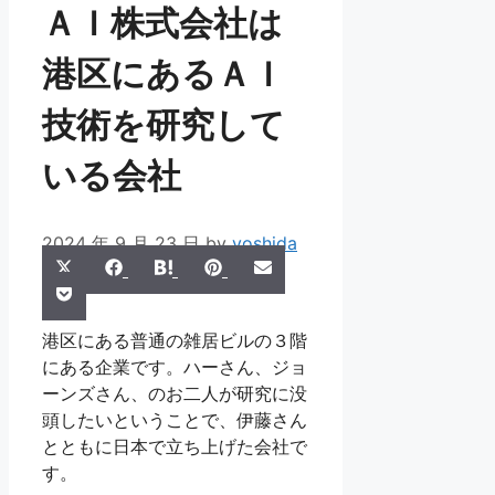
ＡＩ株式会社は
港区にあるＡＩ
技術を研究して
いる会社
2024 年 9 月 23 日
by
yoshida
Share
Share
Share
Share
Share
X
Facebook
Hatena
Pinterest
Email
Share
on
on
on
on
on
Pocket
(Twitter)
on
港区にある普通の雑居ビルの３階
にある企業です。ハーさん、ジョ
ーンズさん、のお二人が研究に没
頭したいということで、伊藤さん
とともに日本で立ち上げた会社で
す。