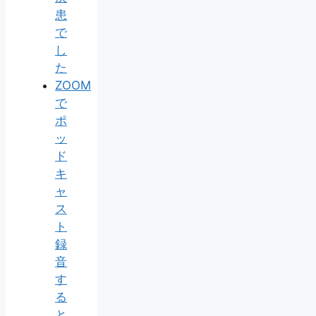
患
で
し
た
ZOOM
で
ポ
ッ
ド
キ
ャ
ス
ト
録
音
す
る
と