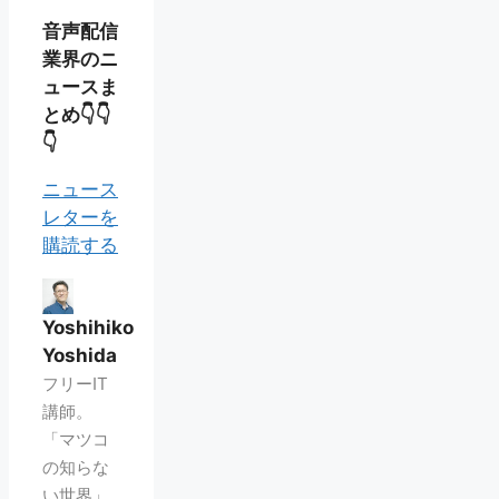
音声配信
業界のニ
ュースま
とめ👇👇
👇
ニュース
レターを
購読する
Yoshihiko
Yoshida
フリーIT
講師。
「マツコ
の知らな
い世界」