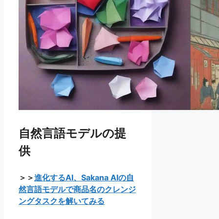
自然言語モデルの提
供
＞＞
進化するAI、Sakana AIの自
然言語モデルで商品名のクレンジ
ングタスクを解いてみる