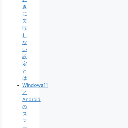
き
に
失
敗
し
な
い
設
定
と
は
Windows11
と
Android
の
ス
マ