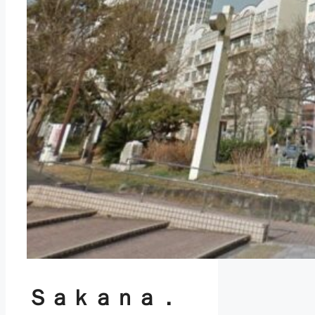
Ｓａｋａｎａ．