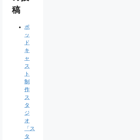
稿
ポ
ッ
ド
キ
ャ
ス
ト
制
作
ス
タ
ジ
オ
「ス
タ