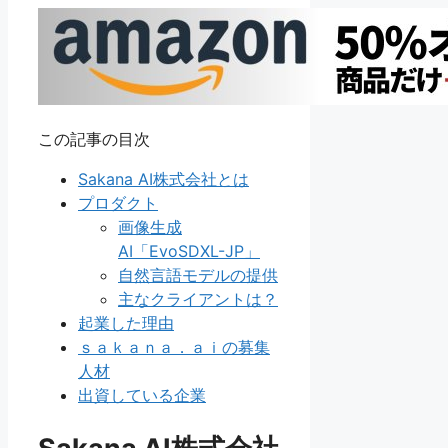
この記事の目次
Sakana AI株式会社とは
プロダクト
画像生成
AI「EvoSDXL-JP」
自然言語モデルの提供
主なクライアントは？
起業した理由
ｓａｋａｎａ．ａｉの募集
人材
出資している企業