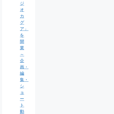
ジ
オ
カ
グ
ア」
を
開
業
～
企
画・
編
集・
シ
ョ
ー
ト
動