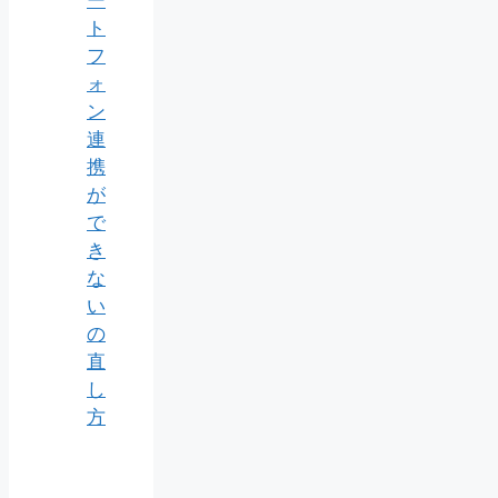
ー
ト
フ
ォ
ン
連
携
が
で
き
な
い
の
直
し
方