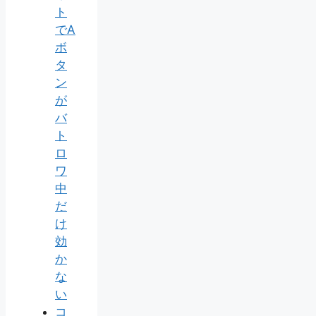
ト
でA
ボ
タ
ン
が
バ
ト
ロ
ワ
中
だ
け
効
か
な
い
コ