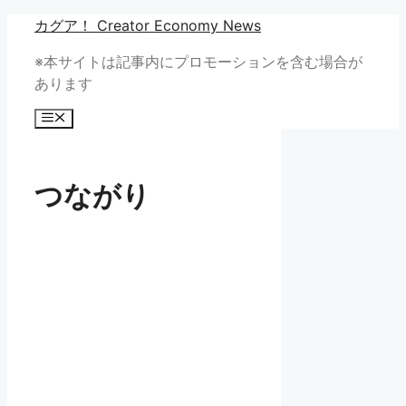
コ
カグア！ Creator Economy News
ン
※本サイトは記事内にプロモーションを含む場合が
テ
あります
ン
ツ
メ
へ
ニ
ュ
ス
ー
キ
つながり
ッ
プ