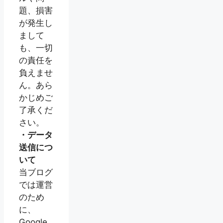
題、損害
が発生し
まして
も、一切
の責任を
負えませ
ん。あら
かじめご
了承くだ
さい。
・データ
送信につ
いて
当ブログ
では運営
のため
に、
Google