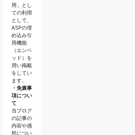
用」とし
ての利用
として、
ASPの埋
め込み引
用機能
（エンベ
ッド）を
用い掲載
をしてい
ます。
・免責事
項につい
て
当ブログ
の記事の
内容や感
想につい