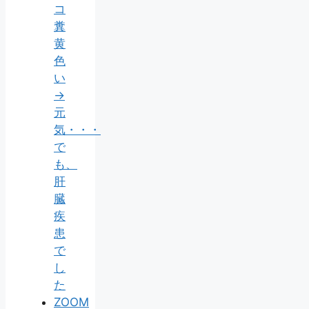
コ
糞
黄
色
い
→
元
気・・・
で
も、
肝
臓
疾
患
で
し
た
ZOOM