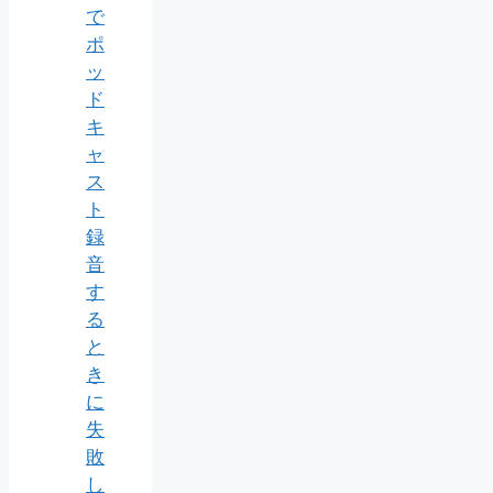
で
ポ
ッ
ド
キ
ャ
ス
ト
録
音
す
る
と
き
に
失
敗
し