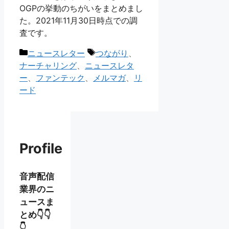
OGPの挙動のちがいをまとめまし
た。2021年11月30日時点での調
査です。
カ
タ
ニュースレター
つながり
、
テ
グ
ナーチャリング
、
ニュースレタ
ゴ
ー
、
ファンテック
、
メルマガ
、
リ
リ
ード
ー
Profile
音声配信
業界のニ
ュースま
とめ👇👇
👇