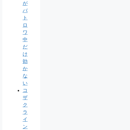
が
バ
ト
ロ
ワ
中
だ
け
効
か
な
い
コ
ザ
ク
ラ
イ
ン