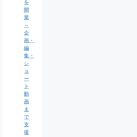
を
開
業
～
企
画・
編
集・
シ
ョ
ー
ト
動
画
ま
で
支
援