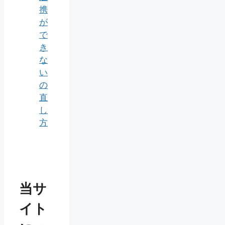
携
が
で
き
な
い
の
直
し
方
当サ
イト