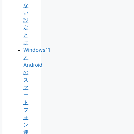
な
い
設
定
と
は
Windows11
と
Android
の
ス
マ
ー
ト
フ
ォ
ン
連