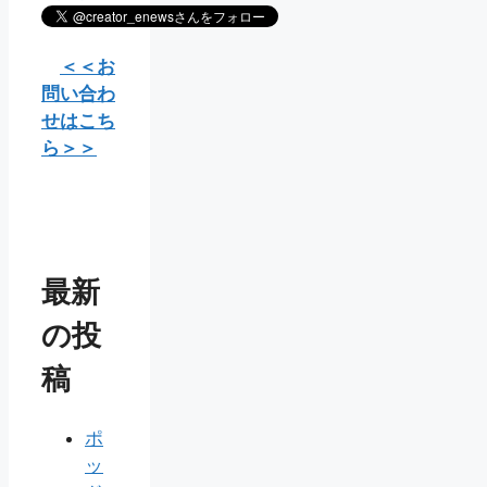
＜＜お
問い合わ
せはこち
ら＞＞
最新
の投
稿
ポ
ッ