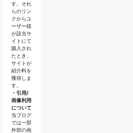
す。それ
らのリン
クからユ
ーザー様
が該当サ
イトにて
購入され
たとき、
サイトが
紹介料を
獲得しま
す。
・引用/
画像利用
について
当ブログ
では一部
外部の画