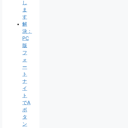
し
ま
す
解
決：
PC
版
フ
ォ
ー
ト
ナ
イ
ト
でA
ボ
タ
ン