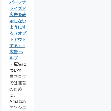
パーソナ
ライズド
広告を表
示しない
ようにす
る（オプ
トアウト
する） -
広告 ヘ
ルプ
・広告に
ついて
当ブログ
では運営
のため
に、
Amazon
アソシエ