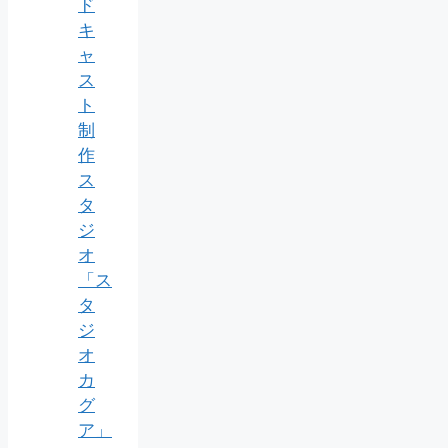
ド
キ
ャ
ス
ト
制
作
ス
タ
ジ
オ
「ス
タ
ジ
オ
カ
グ
ア」