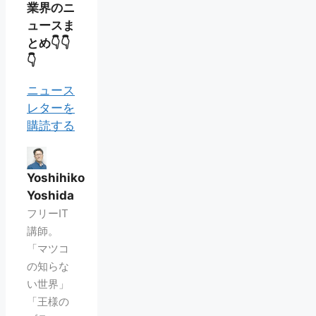
業界のニ
ュースま
とめ👇👇
👇
ニュース
レターを
購読する
Yoshihiko
Yoshida
フリーIT
講師。
「マツコ
の知らな
い世界」
「王様の