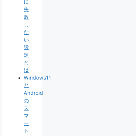
に
失
敗
し
な
い
設
定
と
は
Windows11
と
Android
の
ス
マ
ー
ト