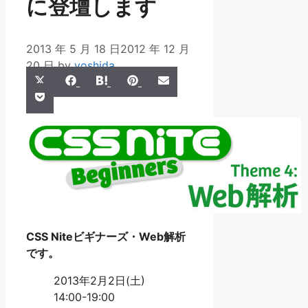
に登壇します
2013 年 5 月 18 日
2012 年 12 月
20 日
by
yoshida
Share
Share
Share
Share
Share
X
Facebook
Hatena
Pinterest
Email
Share
on
on
on
on
on
Pocket
(Twitter)
on
CSS Niteビギナーズ・Web解析
です。
2013年2月2日(土)
14:00-19:00