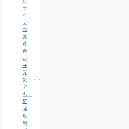
ク
ラ
イ
ン
コ
糞
黄
色
い
→
元
気・・・
で
も、
肝
臓
疾
患