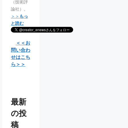
（技術評
論社）。
＞＞
もっ
と読む
＜＜お
問い合わ
せはこち
ら＞＞
最新
の投
稿