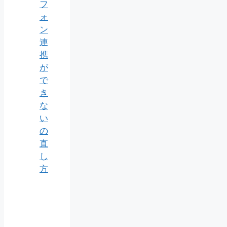
フ
ォ
ン
連
携
が
で
き
な
い
の
直
し
方