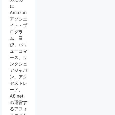
に、
Amazon
アソシエ
イト・プ
ログラ
ム、及
び、バリ
ューコマ
ース、リ
ンクシェ
アジャパ
ン、アク
セストレ
ード、
A8.net
の運営す
るアフィ