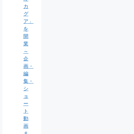
カ
グ
ア」
を
開
業
～
企
画・
編
集・
シ
ョ
ー
ト
動
画
ま