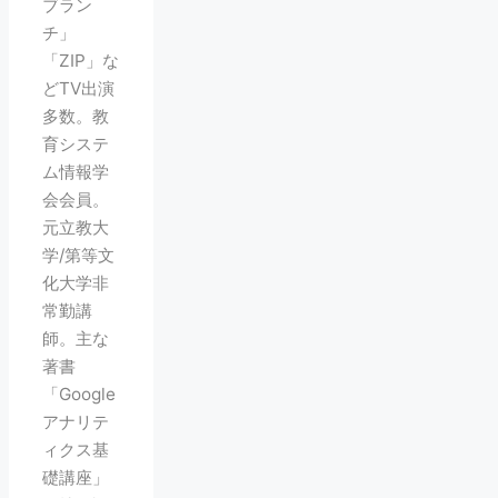
ブラン
チ」
「ZIP」な
どTV出演
多数。教
育システ
ム情報学
会会員。
元立教大
学/第等文
化大学非
常勤講
師。主な
著書
「Google
アナリテ
ィクス基
礎講座」