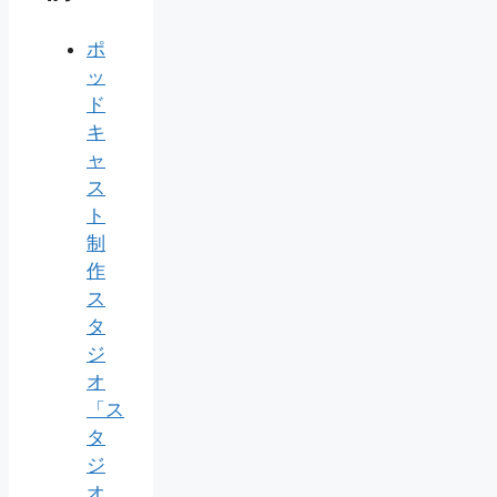
ポ
ッ
ド
キ
ャ
ス
ト
制
作
ス
タ
ジ
オ
「ス
タ
ジ
オ