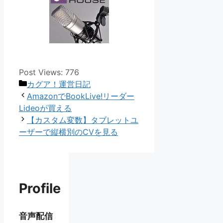
Post Views:
776
カ
カグア！運営日記
テ
AmazonでBookLive!リーダー
ゴ
Lideoが買える
リ
【カスタム変数】タブレットユ
ー
ーザーで縦横別のCVを見る
Profile
音声配信