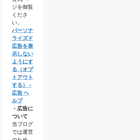
ジを御覧
くださ
い。
パーソナ
ライズド
広告を表
示しない
ようにす
る（オプ
トアウト
する） -
広告 ヘ
ルプ
・広告に
ついて
当ブログ
では運営
のため