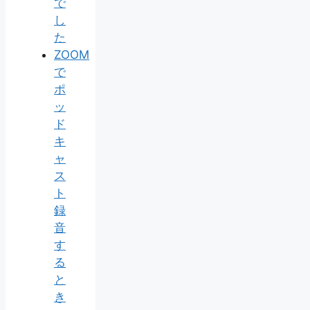
で
し
た
ZOOM
で
ポ
ッ
ド
キ
ャ
ス
ト
録
音
す
る
と
き