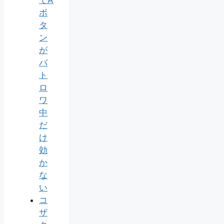
ボ
タ
ン
が
バ
ト
ロ
ワ
中
だ
け
効
か
な
い
コ
ザ