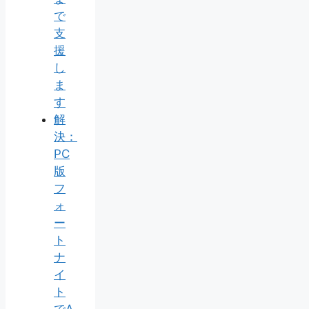
で
支
援
し
ま
す
解
決：
PC
版
フ
ォ
ー
ト
ナ
イ
ト
でA