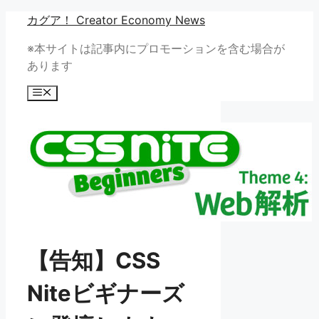
コ
カグア！ Creator Economy News
ン
※本サイトは記事内にプロモーションを含む場合が
テ
あります
ン
ツ
メ
へ
ニ
ュ
ス
ー
キ
ッ
プ
【告知】CSS
Niteビギナーズ