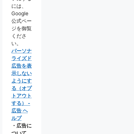
には、
Google
公式ペー
ジを御覧
くださ
い。
パーソナ
ライズド
広告を表
示しない
ようにす
る（オプ
トアウト
する） -
広告 ヘ
ルプ
・広告に
ついて