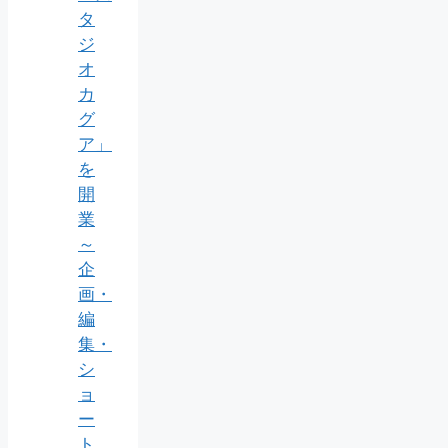
タ
ジ
オ
カ
グ
ア」
を
開
業
～
企
画・
編
集・
シ
ョ
ー
ト