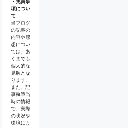
・免責事
項につい
て
当ブログ
の記事の
内容や感
想につい
ては、あ
くまでも
個人的な
見解とな
ります。
また、記
事執筆当
時の情報
で、実際
の状況や
環境によ