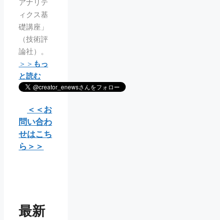
アナリテ
ィクス基
礎講座」
（技術評
論社）。
＞＞
もっ
と読む
＜＜お
問い合わ
せはこち
ら＞＞
最新