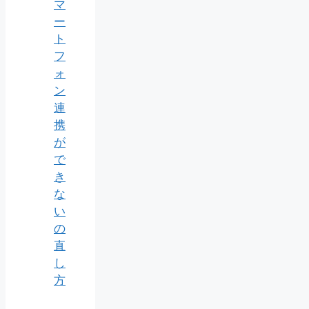
マ
ー
ト
フ
ォ
ン
連
携
が
で
き
な
い
の
直
し
方