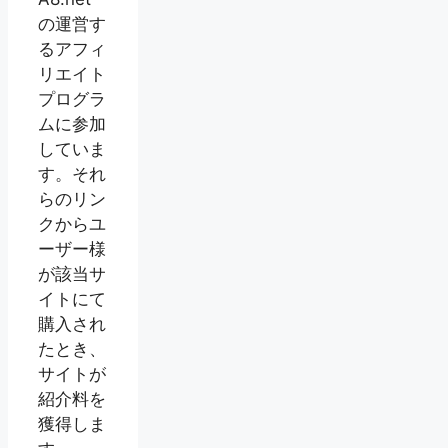
の運営す
るアフィ
リエイト
プログラ
ムに参加
していま
す。それ
らのリン
クからユ
ーザー様
が該当サ
イトにて
購入され
たとき、
サイトが
紹介料を
獲得しま