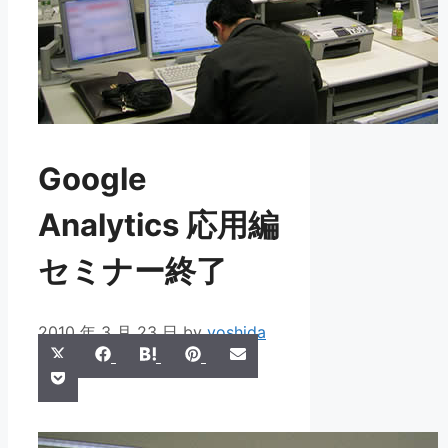
Google
Analytics 応用編
セミナー終了
2010 年 3 月 23 日
by
yoshida
Share
Share
Share
Share
Share
X
Facebook
Hatena
Pinterest
Email
Share
on
on
on
on
on
Pocket
(Twitter)
on