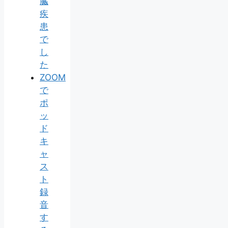
臓
疾
患
で
し
た
ZOOM
で
ポ
ッ
ド
キ
ャ
ス
ト
録
音
す