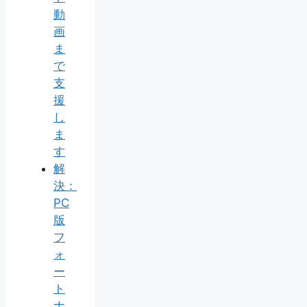
動
画
ま
で
支
援
し
ま
す
解
決：
PC
版
フ
ォ
ー
ト
ナ