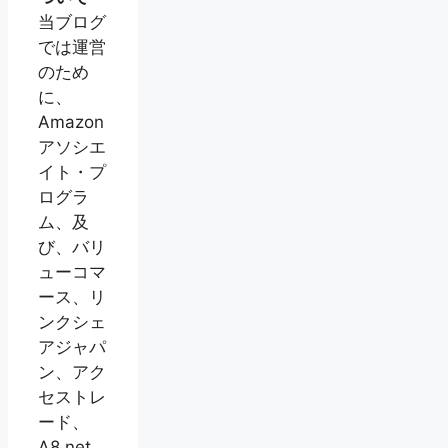
当ブログ
では運営
のため
に、
Amazon
アソシエ
イト・プ
ログラ
ム、及
び、バリ
ューコマ
ース、リ
ンクシェ
アジャパ
ン、アク
セストレ
ード、
A8.net