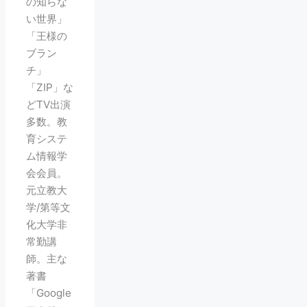
の知らな
い世界」
「王様の
ブラン
チ」
「ZIP」な
どTV出演
多数。教
育システ
ム情報学
会会員。
元立教大
学/第等文
化大学非
常勤講
師。主な
著書
「Google