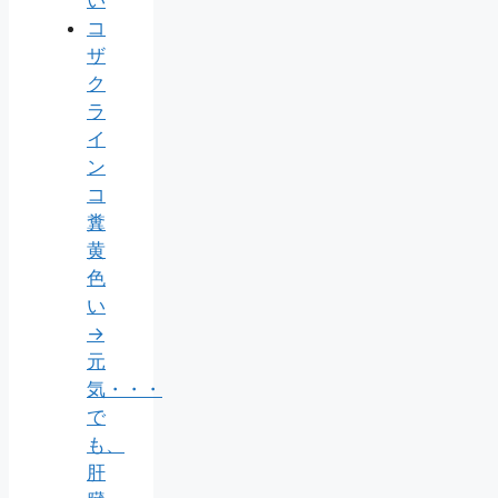
コ
ザ
ク
ラ
イ
ン
コ
糞
黄
色
い
→
元
気・・・
で
も、
肝