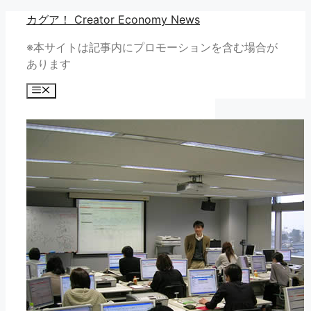
コ
カグア！ Creator Economy News
ン
※本サイトは記事内にプロモーションを含む場合が
テ
あります
ン
ツ
メ
へ
ニ
ュ
ス
ー
キ
ッ
プ