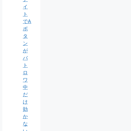
イ
ト
でA
ボ
タ
ン
が
バ
ト
ロ
ワ
中
だ
け
効
か
な
い