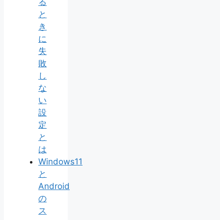
る
と
き
に
失
敗
し
な
い
設
定
と
は
Windows11
と
Android
の
ス