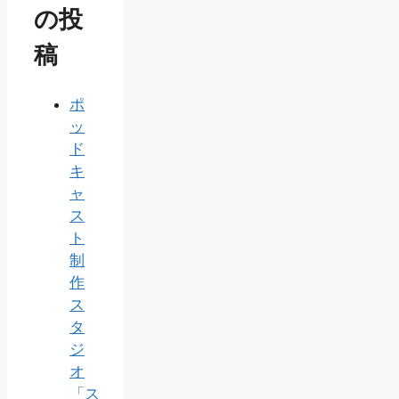
の投
稿
ポ
ッ
ド
キ
ャ
ス
ト
制
作
ス
タ
ジ
オ
「ス