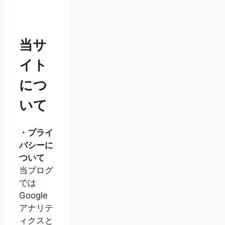
当サ
イト
につ
いて
・プライ
バシーに
ついて
当ブログ
では
Google
アナリテ
ィクスと