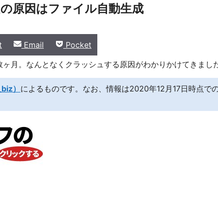
ン問題の原因はファイル自動生成
Share
Share
t
Email
Pocket
on
on
続けて数ヶ月。なんとなくクラッシュする原因がわかりかけてきまし
biz）
によるものです。なお、情報は2020年12月17日時点で