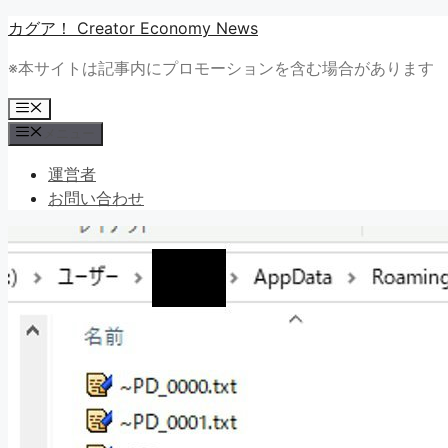
コ
カグア！ Creator Economy News
ン
※本サイトは記事内にプロモーションを含む場合があります
テ
ン
メ
ツ
ニ
メニュー
ュ
へ
ー
ス
運営者
キ
お問い合わせ
ッ
プ