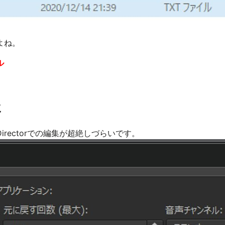
よね。
ル
に
rectorでの編集が超絶しづらいです。