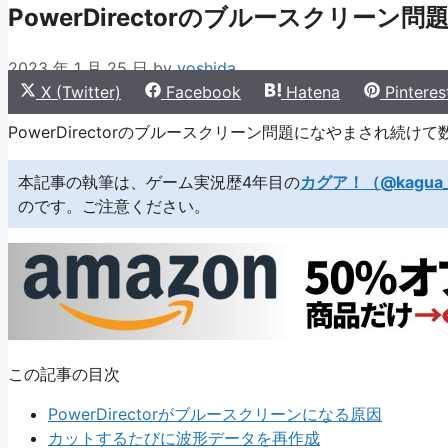
PowerDirectorのブルースクリー
2023 年 1 月 25 日
by
yoshida
Share
Share
Share
Share
X (Twitter)
Facebook
Hatena
Pinteres
on
on
on
on
PowerDirectorのブルースクリーン問題になやまされ
本記事の執筆は、ゲーム実況歴4年目の
カグア！（@kagua_
のです。ご注意ください。
この記事の目次
PowerDirectorがブルースクリーンになる原因
カットするたびに波形データを再作成