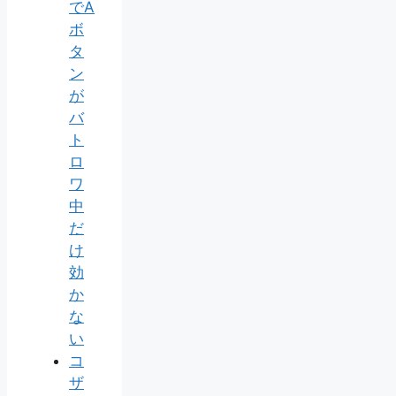
でA
ボ
タ
ン
が
バ
ト
ロ
ワ
中
だ
け
効
か
な
い
コ
ザ