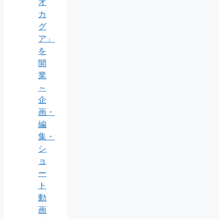
オ
カ
グ
ア」
を
開
業
～
企
画・
編
集・
シ
ョ
ー
ト
動
画