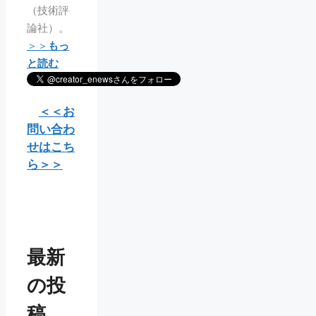
（技術評
論社）。
＞＞
もっ
と読む
＜＜お
問い合わ
せはこち
ら＞＞
最新
の投
稿