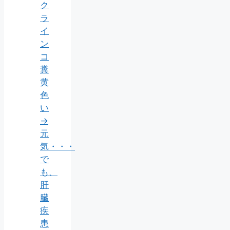
ク
ラ
イ
ン
コ
糞
黄
色
い
→
元
気・・・
で
も、
肝
臓
疾
患