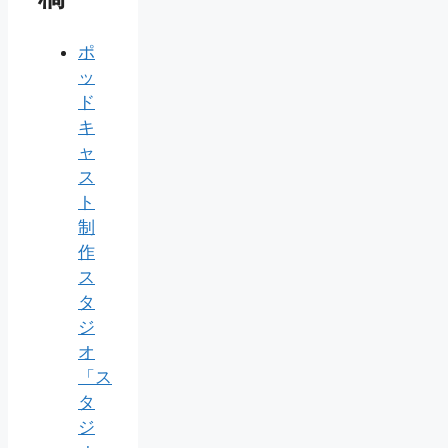
ポ
ッ
ド
キ
ャ
ス
ト
制
作
ス
タ
ジ
オ
「ス
タ
ジ