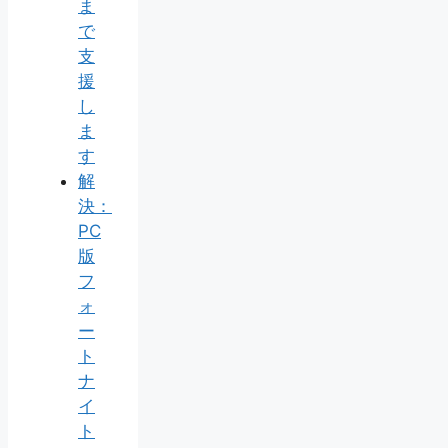
ま
で
支
援
し
ま
す
解
決：
PC
版
フ
ォ
ー
ト
ナ
イ
ト