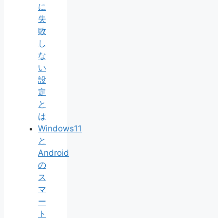
に
失
敗
し
な
い
設
定
と
は
Windows11
と
Android
の
ス
マ
ー
ト