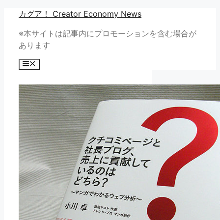
コ
カグア！ Creator Economy News
ン
※本サイトは記事内にプロモーションを含む場合が
テ
あります
ン
ツ
メ
へ
ニ
ュ
ス
ー
キ
ッ
プ