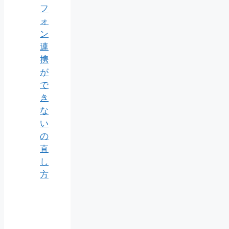
フ
ォ
ン
連
携
が
で
き
な
い
の
直
し
方