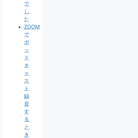
で
し
た
ZOOM
で
ポ
ッ
ド
キ
ャ
ス
ト
録
音
す
る
と
き