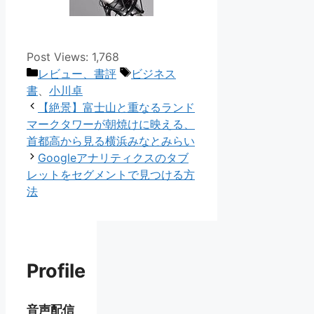
Post Views:
1,768
カ
タ
レビュー、書評
ビジネス
テ
グ
書
、
小川卓
ゴ
【絶景】富士山と重なるランド
リ
マークタワーが朝焼けに映える、
ー
首都高から見る横浜みなとみらい
Googleアナリティクスのタブ
レットをセグメントで見つける方
法
Profile
音声配信