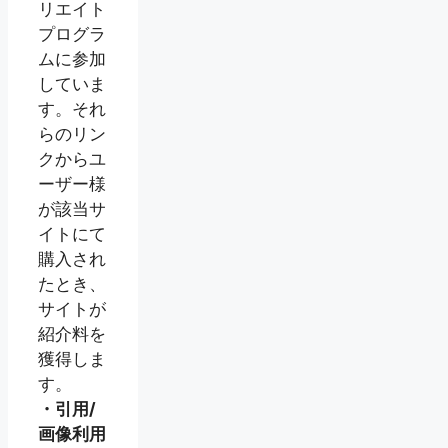
リエイト
プログラ
ムに参加
していま
す。それ
らのリン
クからユ
ーザー様
が該当サ
イトにて
購入され
たとき、
サイトが
紹介料を
獲得しま
す。
・引用/
画像利用