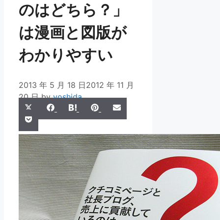
のはどちら？」
は漫画と図版が
わかりやすい
2013 年 5 月 18 日
2012 年 11 月
20 日
by
yoshida
Share
Share
Share
Share
Share
X
Facebook
Hatena
Pinterest
Email
Share
on
on
on
on
on
Pocket
(Twitter)
on