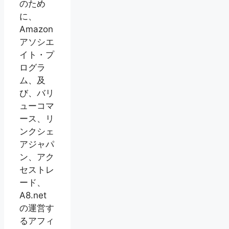
のため
に、
Amazon
アソシエ
イト・プ
ログラ
ム、及
び、バリ
ューコマ
ース、リ
ンクシェ
アジャパ
ン、アク
セストレ
ード、
A8.net
の運営す
るアフィ