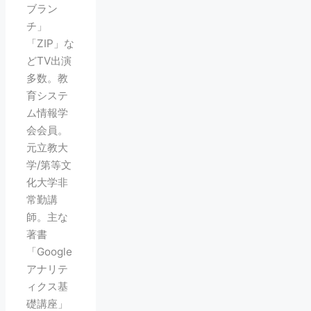
ブラン
チ」
「ZIP」な
どTV出演
多数。教
育システ
ム情報学
会会員。
元立教大
学/第等文
化大学非
常勤講
師。主な
著書
「Google
アナリテ
ィクス基
礎講座」