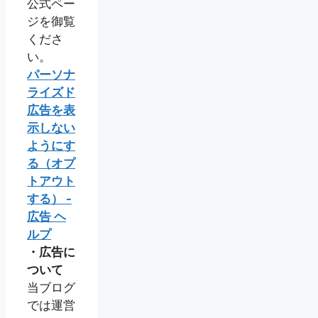
公式ペー
ジを御覧
くださ
い。
パーソナ
ライズド
広告を表
示しない
ようにす
る（オプ
トアウト
する） -
広告 ヘ
ルプ
・広告に
ついて
当ブログ
では運営