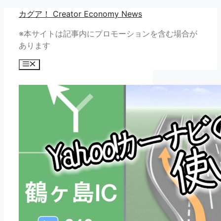
コ
カグア！ Creator Economy News
ン
※本サイトは記事内にプロモーションを含む場合が
テ
あります
ン
ツ
メ
へ
ニ
ュ
ス
ー
キ
ッ
プ