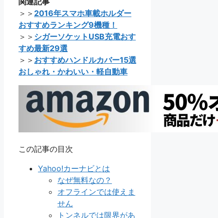
関連記事
＞＞
2016年スマホ車載ホルダー
おすすめランキング9機種！
＞＞
シガーソケットUSB充電おす
すめ最新29選
＞＞
おすすめハンドルカバー15選
おしゃれ・かわいい・軽自動車
この記事の目次
Yahoo!カーナビとは
なぜ無料なの？
オフラインでは使えま
せん
トンネルでは限界があ