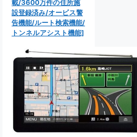
載/3600万件の住所施
設登録済み/オービス警
告機能/ルート検索機能/
トンネルアシスト機能]