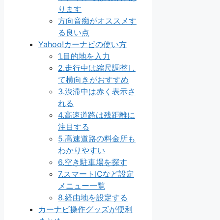
ります
方向音痴がオススメす
る良い点
Yahoo!カーナビの使い方
1.目的地を入力
2.走行中は縮尺調整し
て横向きがおすすめ
3.渋滞中は赤く表示さ
れる
4.高速道路は残距離に
注目する
5.高速道路の料金所も
わかりやすい
6.空き駐車場を探す
7.スマートICなど設定
メニュー一覧
8.経由地を設定する
カーナビ操作グッズが便利