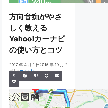
方向音痴がやさ
しく教える
Yahoo!カーナビ
の使い方とコツ
2017 年 4 月 1 日
2015 年 10 月 2
日
by
yoshida
Share
Share
Share
Share
Share
X
Facebook
Hatena
Pinterest
Email
Share
on
on
on
on
on
Pocket
(Twitter)
on