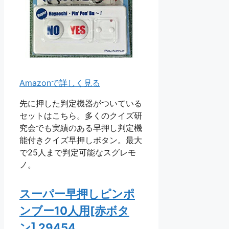
Amazonで詳しく見る
先に押した判定機器がついている
セットはこちら。多くのクイズ研
究会でも実績のある早押し判定機
能付きクイズ早押しボタン。最大
で25人まで判定可能なスグレモ
ノ。
スーパー早押しピンポ
ンブー10人用[赤ボタ
ン] 29454