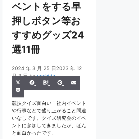
ベントをする早
押しボタン等お
すすめグッズ24
選11冊
2024 年 3 月 25 日
2023 年 12
月 3 日
by
yoshida
Share
Share
Share
Share
Share
X
Facebook
Hatena
Pinterest
Email
Share
on
on
on
on
on
Pocket
(Twitter)
on
競技クイズ面白い！社内イベント
や行事などで盛り上がること間違
いなしです。クイズ研究会のイベ
ントに参加してきましたが、ほん
と面白かったです。