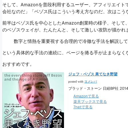
そして、Amazonを普段利用するユーザー、アフィリエイト
会社なのだ」「ベゾス氏はこういう考え方なのだ、次はこう
前半はベゾス氏を中心としたAmazon創業時の様子、そし
のベゾスウェイが、たんたんと、そして激しい攻防が描かれ
数字と情熱を重要視する合理的で冷徹な手法を解説して
という具体的な手法の連続に、ページを捲る手が止まらなく
おすすめです。
ジェフ・ベゾス 果てなき野望
posted with
ヨメレバ
ブラッド・ストーン 日経BP社 2014-
Amazonで見る
楽天ブックスで見る
7netで見る