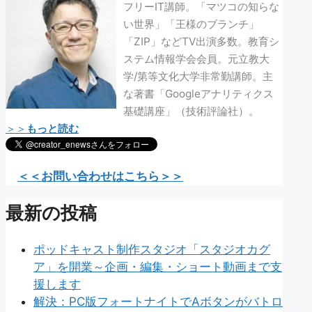
フリーIT講師。「マツコの知らな
い世界」「王様のブランチ」
「ZIP」などTV出演多数。教育シ
ステム情報学会会員。元立教大
学/第等文化大学非常勤講師。主
な著書「Googleアナリティクス
基礎講座」（技術評論社）。
＞＞
もっと読む
＜＜お問い合わせはこちら＞＞
最新の投稿
ポッドキャスト制作スタジオ「スタジオカグ
ア」を開業～企画・編集・ショート動画まで支
援します
解決：PC版フォートナイトでAボタンがバトロ