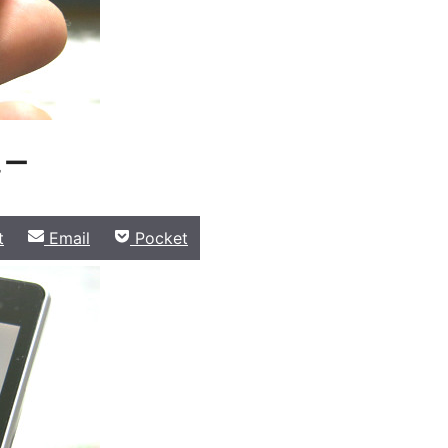
ュー
Share
Share
t
Email
Pocket
on
on