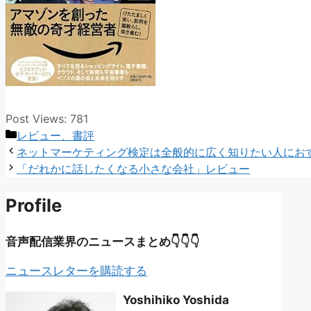
Post Views:
781
カ
レビュー、書評
テ
ネットマーケティング検定は全般的に広く知りたい人にお
ゴ
「だれかに話したくなる小さな会社」レビュー
リ
Profile
ー
音声配信業界のニュースまとめ👇👇👇
ニュースレターを購読する
Yoshihiko Yoshida