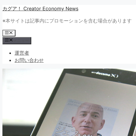
コ
カグア！ Creator Economy News
ン
※本サイトは記事内にプロモーションを含む場合があります
テ
ン
メ
ツ
ニ
メニュー
ュ
へ
ー
ス
運営者
キ
お問い合わせ
ッ
プ