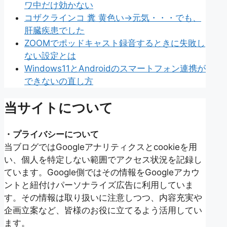
ワ中だけ効かない
コザクラインコ 糞 黄色い→元気・・・でも、
肝臓疾患でした
ZOOMでポッドキャスト録音するときに失敗し
ない設定とは
Windows11とAndroidのスマートフォン連携が
できないの直し方
当サイトについて
・プライバシーについて
当ブログではGoogleアナリティクスとcookieを用
い、個人を特定しない範囲でアクセス状況を記録し
ています。Google側ではその情報をGoogleアカウ
ントと紐付けパーソナライズ広告に利用していま
す。その情報は取り扱いに注意しつつ、内容充実や
企画立案など、皆様のお役に立てるよう活用してい
ます。