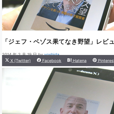
「ジェフ・ベゾス果てなき野望」レビ
2014 年 2 月 19 日
by
yoshida
Share
Share
Share
Share
X (Twitter)
Facebook
Hatena
Pinteres
on
on
on
on