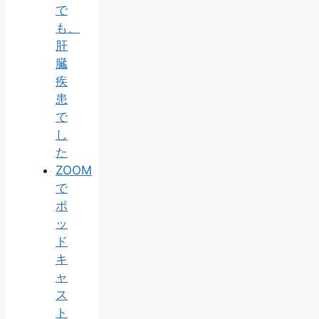
で
も、
肝
臓
疾
患
で
し
た
ZOOM
で
ポ
ッ
ド
キ
ャ
ス
ト