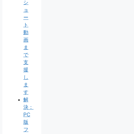
シ
ョ
ー
ト
動
画
ま
で
支
援
し
ま
す
解
決：
PC
版
フ