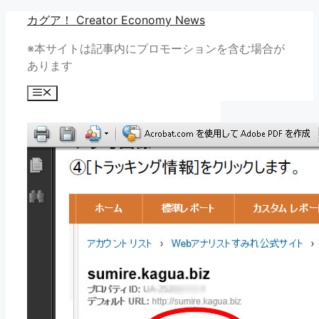
コ
カグア！ Creator Economy News
ン
※本サイトは記事内にプロモーションを含む場合が
テ
あります
ン
ツ
メ
へ
ニ
ュ
ス
ー
キ
ッ
プ