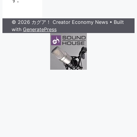
す。
© 2026 カグア！ Creator Economy News
• Built
with
GeneratePress