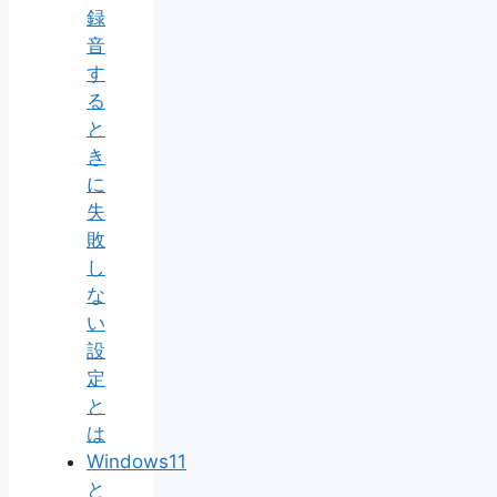
録
音
す
る
と
き
に
失
敗
し
な
い
設
定
と
は
Windows11
と