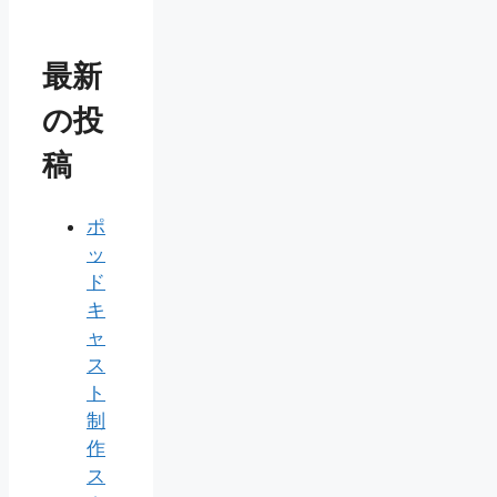
最新
の投
稿
ポ
ッ
ド
キ
ャ
ス
ト
制
作
ス