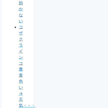
効
か
な
い
コ
ザ
ク
ラ
イ
ン
コ
糞
黄
色
い
→
元
気・・・