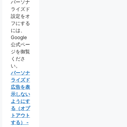
パーソナ
ライズド
設定をオ
フにする
には、
Google
公式ペー
ジを御覧
くださ
い。
パーソナ
ライズド
広告を表
示しない
ようにす
る（オプ
トアウト
する） -