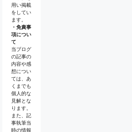
用い掲載
をしてい
ます。
・免責事
項につい
て
当ブログ
の記事の
内容や感
想につい
ては、あ
くまでも
個人的な
見解とな
ります。
また、記
事執筆当
時の情報