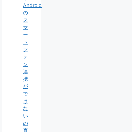
Android
の
ス
マ
ー
ト
フ
ォ
ン
連
携
が
で
き
な
い
の
直