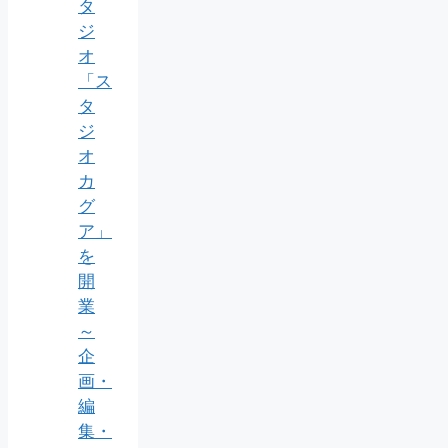
タ
ジ
オ
「ス
タ
ジ
オ
カ
グ
ア」
を
開
業
～
企
画・
編
集・