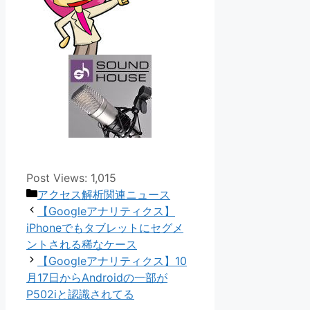
Post Views:
1,015
カ
アクセス解析関連ニュース
テ
【Googleアナリティクス】
ゴ
iPhoneでもタブレットにセグメ
リ
ントされる稀なケース
ー
【Googleアナリティクス】10
月17日からAndroidの一部が
P502iと認識されてる