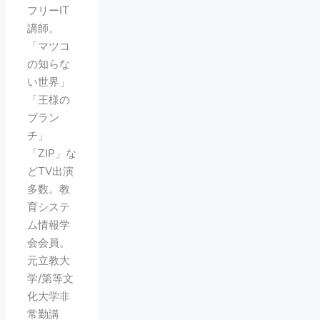
フリーIT
講師。
「マツコ
の知らな
い世界」
「王様の
ブラン
チ」
「ZIP」な
どTV出演
多数。教
育システ
ム情報学
会会員。
元立教大
学/第等文
化大学非
常勤講