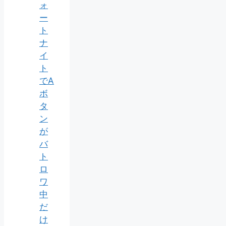
ォ
ー
ト
ナ
イ
ト
でA
ボ
タ
ン
が
バ
ト
ロ
ワ
中
だ
け