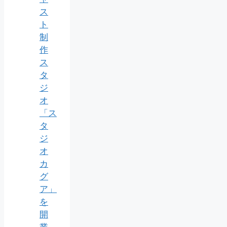
ス
ト
制
作
ス
タ
ジ
オ
「ス
タ
ジ
オ
カ
グ
ア」
を
開