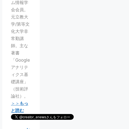
ム情報学
会会員。
元立教大
学/第等文
化大学非
常勤講
師。主な
著書
「Google
アナリテ
ィクス基
礎講座」
（技術評
論社）。
＞＞
もっ
と読む