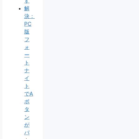
す
解
決：
PC
版
フ
ォ
ー
ト
ナ
イ
ト
でA
ボ
タ
ン
が
バ