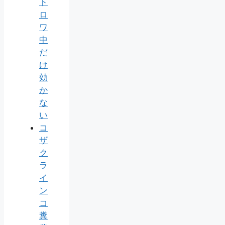
ト
ロ
ワ
中
だ
け
効
か
な
い
コ
ザ
ク
ラ
イ
ン
コ
糞