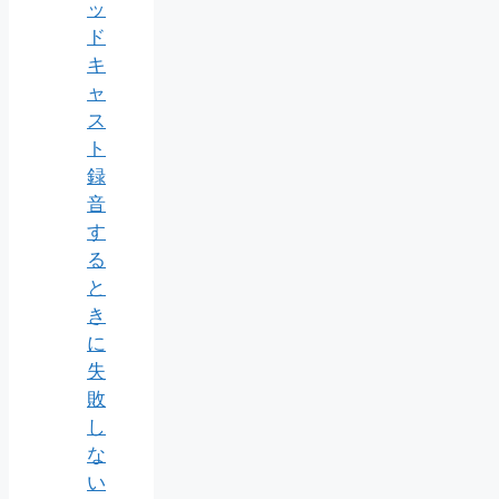
ッ
ド
キ
ャ
ス
ト
録
音
す
る
と
き
に
失
敗
し
な
い