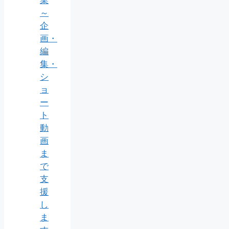
業
～
企
画・
編
集・
シ
ョ
ー
ト
動
画
ま
で
支
援
し
ま