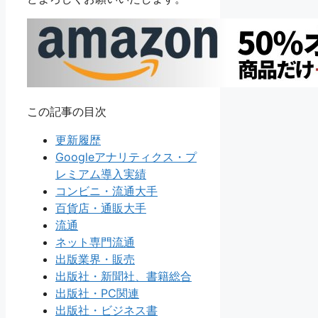
この記事の目次
更新履歴
Googleアナリティクス・プ
レミアム導入実績
コンビニ・流通大手
百貨店・通販大手
流通
ネット専門流通
出版業界・販売
出版社・新聞社、書籍総合
出版社・PC関連
出版社・ビジネス書