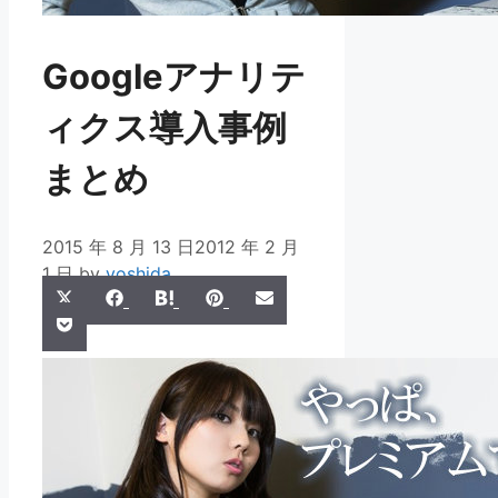
Googleアナリテ
ィクス導入事例
まとめ
2015 年 8 月 13 日
2012 年 2 月
1 日
by
yoshida
Share
Share
Share
Share
Share
X
Facebook
Hatena
Pinterest
Email
Share
on
on
on
on
on
Pocket
(Twitter)
on