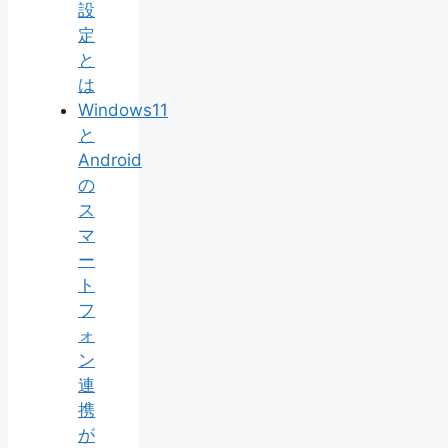
設
定
と
は
Windows11
と
Android
の
ス
マ
ー
ト
フ
ォ
ン
連
携
が