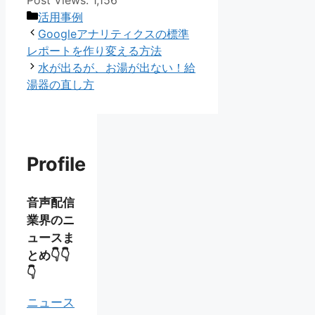
カ
活用事例
テ
Googleアナリティクスの標準
ゴ
レポートを作り変える方法
リ
水が出るが、お湯が出ない！給
ー
湯器の直し方
Profile
音声配信
業界のニ
ュースま
とめ👇👇
👇
ニュース