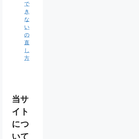
で
き
な
い
の
直
し
方
当サ
イト
につ
いて