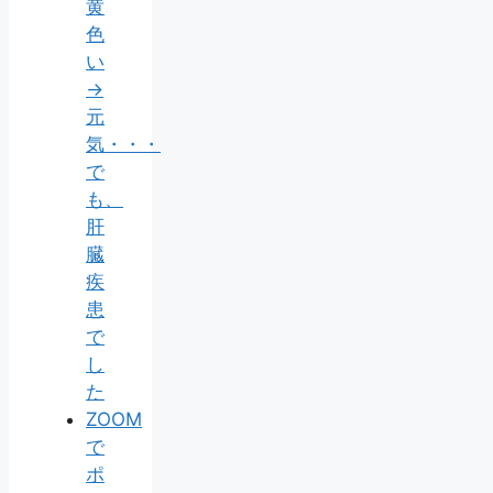
黄
色
い
→
元
気・・・
で
も、
肝
臓
疾
患
で
し
た
ZOOM
で
ポ