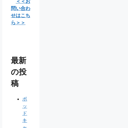
＜＜お
問い合わ
せはこち
ら＞＞
最新
の投
稿
ポ
ッ
ド
キ
ャ