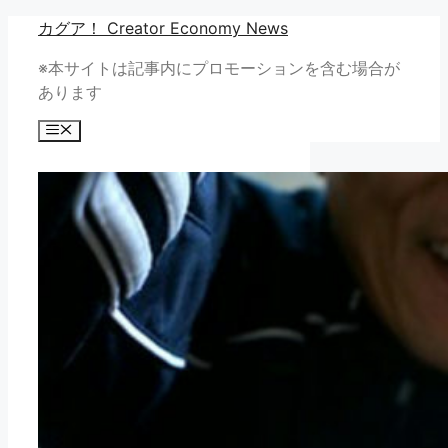
コ
カグア！ Creator Economy News
ン
※本サイトは記事内にプロモーションを含む場合が
テ
あります
ン
ツ
メ
へ
ニ
ュ
ス
ー
キ
ッ
プ