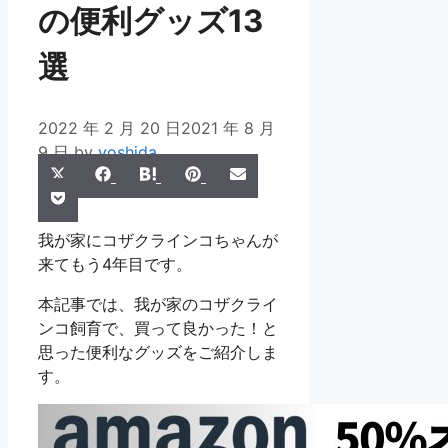
の便利グッズ13
選
2022 年 2 月 20 日
2021 年 8 月
9 日
by
yoshida
Share
Share
Share
Share
Share
X
Facebook
Hatena
Pinterest
Email
Share
on
on
on
on
on
Pocket
(Twitter)
on
我が家にコザクラインコちゃんが
来てもう4年目です。
本記事では、我が家のコザクライ
ンコ飼育で、買って良かった！と
思った便利なグッズをご紹介しま
す。