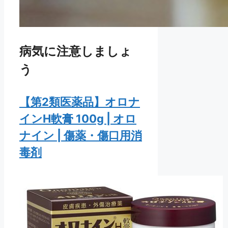
病気に注意しましょ
う
【第2類医薬品】オロナ
インH軟膏 100g | オロ
ナイン | 傷薬・傷口用消
毒剤