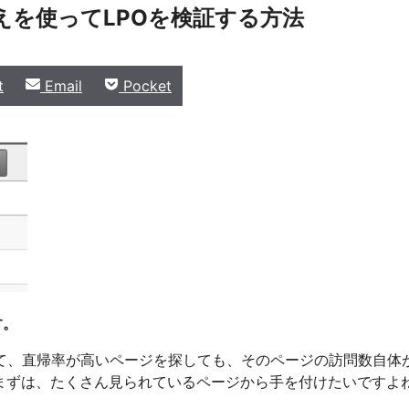
替えを使ってLPOを検証する方法
Share
Share
t
Email
Pocket
on
on
す。
て、直帰率が高いページを探しても、そのページの訪問数自体
まずは、たくさん見られているページから手を付けたいですよ