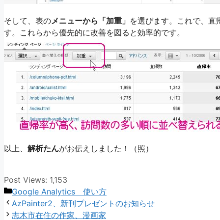
そして、表の
メニューから「加重」
を選びます。これで、直
す。これらから優先的に改善を図ると効率的です。
以上、
解析たん
がお伝えしました！（照）
Post Views:
1,153
カ
Google Analytics 使い方
テ
AzPainter2、新刊プレゼントのお知らせ
ゴ
志木市在住の作家、漫画家