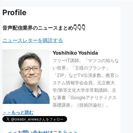
リ
Profile
ー
音声配信業界のニュースまとめ👇👇👇
ニュースレターを購読する
Yoshihiko Yoshida
フリーIT講師。「マツコの知らな
い世界」「王様のブランチ」
「ZIP」などTV出演多数。教育シ
ステム情報学会会員。元立教大
学/第等文化大学非常勤講師。主
な著書「Googleアナリティクス
基礎講座」（技術評論社）。
＞＞
もっと読む
＜＜お問い合わせはこちら＞＞