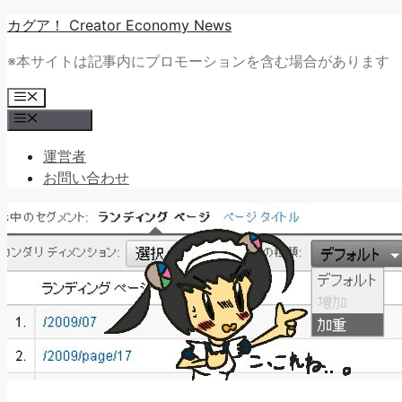
コ
カグア！ Creator Economy News
ン
※本サイトは記事内にプロモーションを含む場合があります
テ
ン
メ
ツ
ニ
メニュー
ュ
へ
ー
ス
運営者
キ
お問い合わせ
ッ
プ