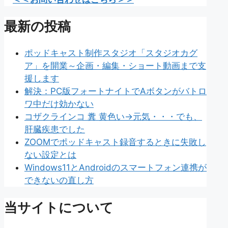
最新の投稿
ポッドキャスト制作スタジオ「スタジオカグ
ア」を開業～企画・編集・ショート動画まで支
援します
解決：PC版フォートナイトでAボタンがバトロ
ワ中だけ効かない
コザクラインコ 糞 黄色い→元気・・・でも、
肝臓疾患でした
ZOOMでポッドキャスト録音するときに失敗し
ない設定とは
Windows11とAndroidのスマートフォン連携が
できないの直し方
当サイトについて