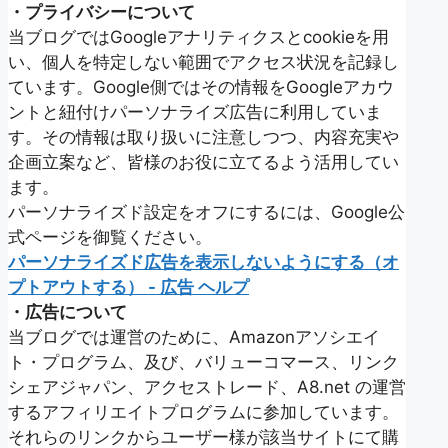
・プライバシーについて
当ブログではGoogleアナリティクスとcookieを用
い、個人を特定しない範囲でアクセス状況を記録し
ています。Google側ではその情報をGoogleアカウ
ントと紐付けパーソナライズ広告に利用していま
す。その情報は取り扱いに注意しつつ、内容充実や
企画立案など、皆様のお役に立てるよう活用してい
ます。
パーソナライズド設定をオフにするには、Google公
式ページを御覧ください。
パーソナライズド広告を表示しないようにする（オ
プトアウトする） - 広告 ヘルプ
・広告について
当ブログでは運営のために、Amazonアソシエイ
ト・プログラム、及び、バリューコマース、リンク
シェアジャパン、アクセストレード、A8.net の運営
するアフィリエイトプログラムに参加しています。
それらのリンクからユーザー様が該当サイトにて購