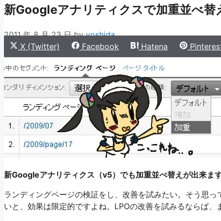
新Googleアナリティクスで加重並べ
2011 年 8 月 23 日
by
yoshida
Share
Share
Share
Share
X (Twitter)
Facebook
Hatena
Pinteres
on
on
on
on
新Googleアナリティクス（v5）でも加重並べ替えが出来ま
ランディングページの検証をし、改善を試みたい。そう思っ
いと、効果は限定的ですよね。LPOの改善を試みるならば、