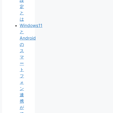
設
定
と
は
Windows11
と
Android
の
ス
マ
ー
ト
フ
ォ
ン
連
携
が