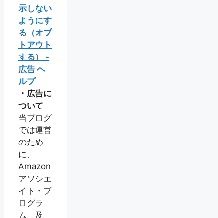
示しない
ようにす
る（オプ
トアウト
する） -
広告 ヘ
ルプ
・広告に
ついて
当ブログ
では運営
のため
に、
Amazon
アソシエ
イト・プ
ログラ
ム、及