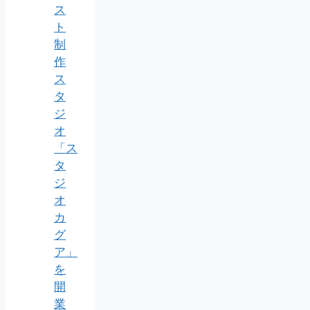
ス
ト
制
作
ス
タ
ジ
オ
「ス
タ
ジ
オ
カ
グ
ア」
を
開
業