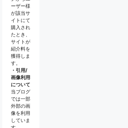
ーザー様
が該当サ
イトにて
購入され
たとき、
サイトが
紹介料を
獲得しま
す。
・引用/
画像利用
について
当ブログ
では一部
外部の画
像を利用
していま
す。