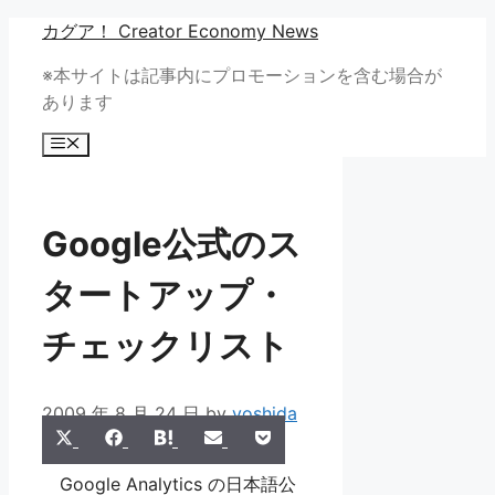
コ
カグア！ Creator Economy News
ン
※本サイトは記事内にプロモーションを含む場合が
テ
あります
ン
ツ
メ
へ
ニ
ュ
ス
ー
キ
Google公式のス
ッ
プ
タートアップ・
チェックリスト
2009 年 8 月 24 日
by
yoshida
Share
Share
Share
Share
Share
X
Facebook
Hatena
Email
Pocket
on
on
on
on
on
(Twitter)
Google Analytics の日本語公