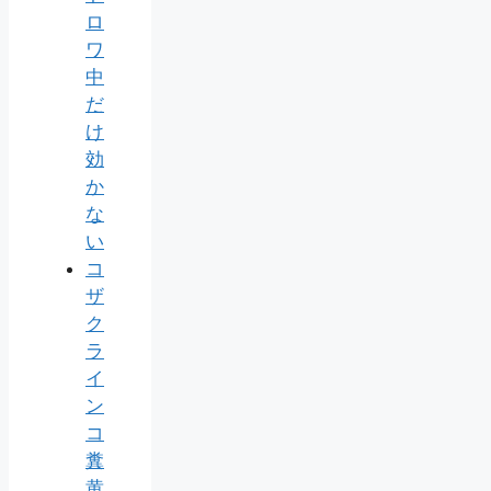
ロ
ワ
中
だ
け
効
か
な
い
コ
ザ
ク
ラ
イ
ン
コ
糞
黄