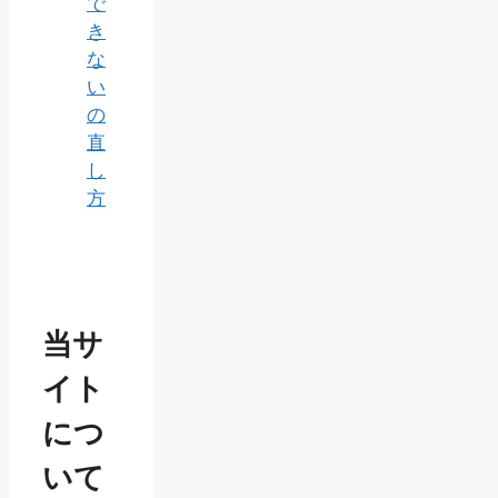
で
き
な
い
の
直
し
方
当サ
イト
につ
いて