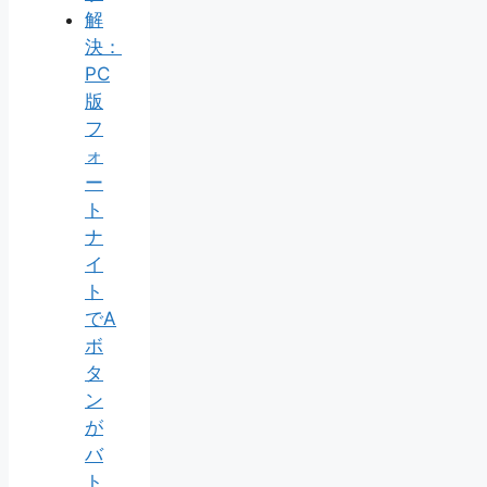
解
決：
PC
版
フ
ォ
ー
ト
ナ
イ
ト
でA
ボ
タ
ン
が
バ
ト