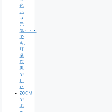
色
い
→
元
気・・・
で
も、
肝
臓
疾
患
で
し
た
ZOOM
で
ポ
ッ