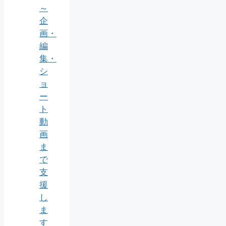
～
企
画・
編
集・
シ
ョ
ー
ト
動
画
ま
で
支
援
し
ま
す