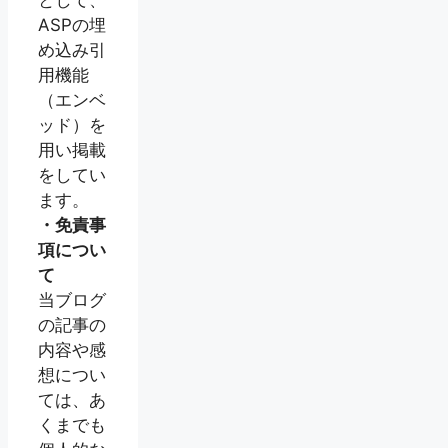
として、
ASPの埋
め込み引
用機能
（エンベ
ッド）を
用い掲載
をしてい
ます。
・免責事
項につい
て
当ブログ
の記事の
内容や感
想につい
ては、あ
くまでも