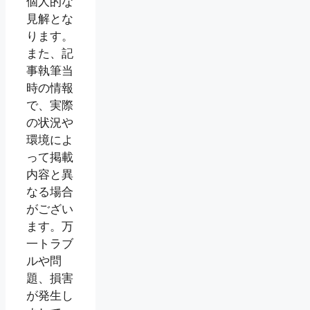
個人的な
見解とな
ります。
また、記
事執筆当
時の情報
で、実際
の状況や
環境によ
って掲載
内容と異
なる場合
がござい
ます。万
一トラブ
ルや問
題、損害
が発生し