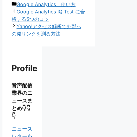
カ
Google Analytics 使い方
テ
Google Analytics IQ Test に合
ゴ
格する5つのコツ
リ
Yahoo!アクセス解析で外部へ
ー
の発リンクを測る方法
Profile
音声配信
業界のニ
ュースま
とめ👇👇
👇
ニュース
レターを