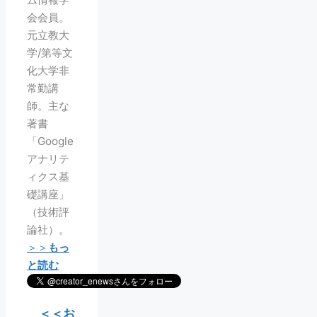
会会員。
元立教大
学/第等文
化大学非
常勤講
師。主な
著書
「Google
アナリテ
ィクス基
礎講座」
（技術評
論社）。
＞＞
もっ
と読む
＜＜お