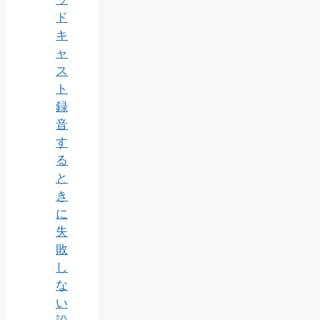
ド
キ
ャ
ス
ト
録
音
す
る
と
き
に
失
敗
し
な
い