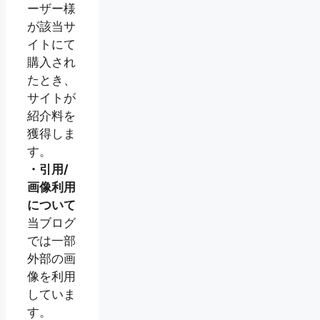
ーザー様
が該当サ
イトにて
購入され
たとき、
サイトが
紹介料を
獲得しま
す。
・引用/
画像利用
について
当ブログ
では一部
外部の画
像を利用
していま
す。