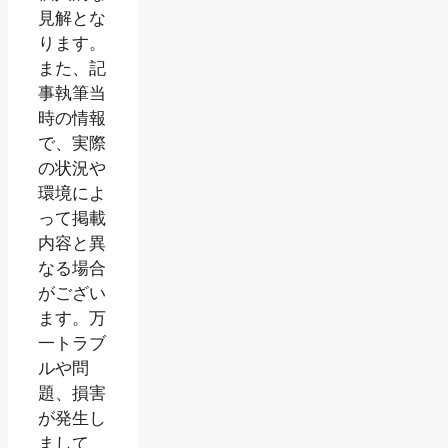
見解とな
ります。
また、記
事執筆当
時の情報
で、実際
の状況や
環境によ
って掲載
内容と異
なる場合
がござい
ます。万
一トラブ
ルや問
題、損害
が発生し
まして