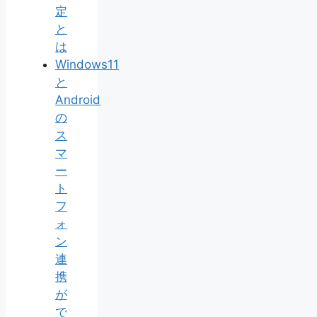
定
と
は
Windows11
と
Android
の
ス
マ
ー
ト
フ
ォ
ン
連
携
が
で