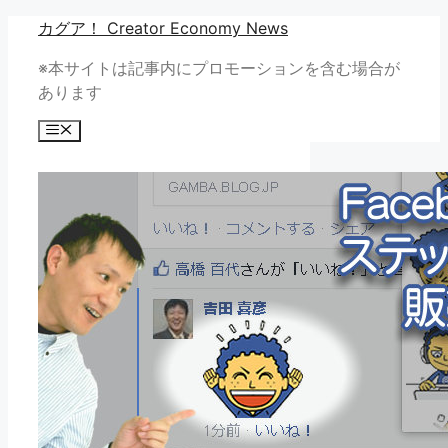
コ
カグア！ Creator Economy News
ン
※本サイトは記事内にプロモーションを含む場合が
テ
あります
ン
ツ
メ
へ
ニ
ュ
ス
ー
キ
ッ
プ