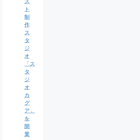
ス
ト
制
作
ス
タ
ジ
オ
「ス
タ
ジ
オ
カ
グ
ア」
を
開
業