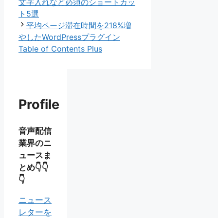
リ
文字入れなど必須のショートカッ
ー
ト5選
平均ページ滞在時間を218%増
やしたWordPressプラグイン
Table of Contents Plus
Profile
音声配信
業界のニ
ュースま
とめ👇👇
👇
ニュース
レターを