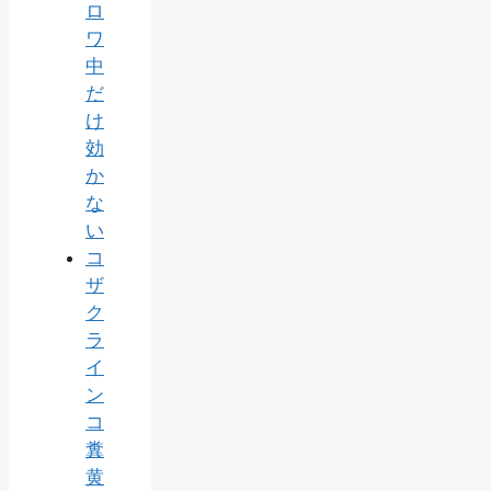
ロ
ワ
中
だ
け
効
か
な
い
コ
ザ
ク
ラ
イ
ン
コ
糞
黄