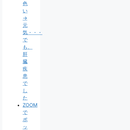
色
い
→
元
気・・・
で
も、
肝
臓
疾
患
で
し
た
ZOOM
で
ポ
ッ