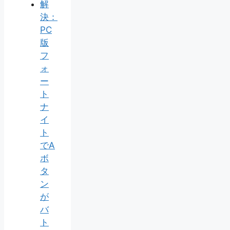
解
決：
PC
版
フ
ォ
ー
ト
ナ
イ
ト
でA
ボ
タ
ン
が
バ
ト