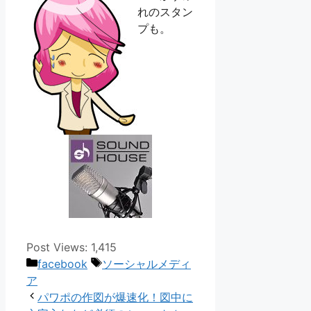
れのスタン
プも。
Post Views:
1,415
カ
タ
facebook
ソーシャルメディ
テ
グ
ア
ゴ
パワポの作図が爆速化！図中に