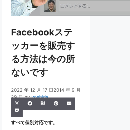
Facebookステ
ッカーを販売す
る方法は今の所
ないです
2022 年 12 月 17 日
2014 年 9 月
29 日
by
yoshida
Share
Share
Share
Share
Share
X
Facebook
Hatena
Pinterest
Email
Share
on
on
on
on
on
Pocket
(Twitter)
on
すべて個別対応です。