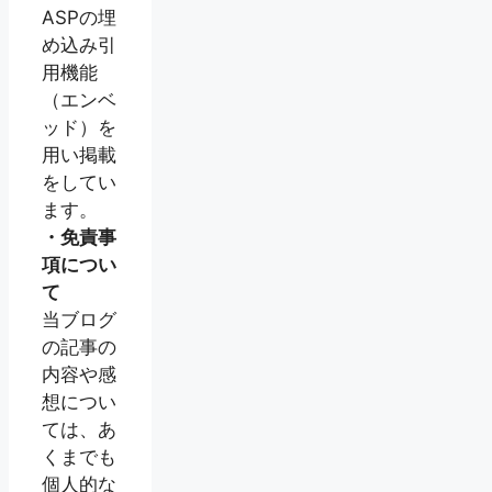
ASPの埋
め込み引
用機能
（エンベ
ッド）を
用い掲載
をしてい
ます。
・免責事
項につい
て
当ブログ
の記事の
内容や感
想につい
ては、あ
くまでも
個人的な