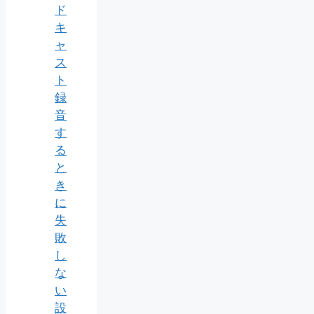
ド
キ
ャ
ス
ト
録
音
す
る
と
き
に
失
敗
し
な
い
設