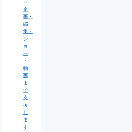
～
企
画・
編
集・
シ
ョ
ー
ト
動
画
ま
で
支
援
し
ま
す