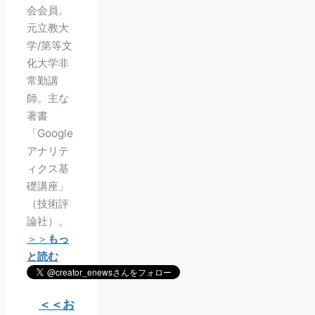
会会員。
元立教大
学/第等文
化大学非
常勤講
師。主な
著書
「Google
アナリテ
ィクス基
礎講座」
（技術評
論社）。
＞＞
もっ
と読む
＜＜お