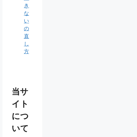
き
な
い
の
直
し
方
当サ
イト
につ
いて