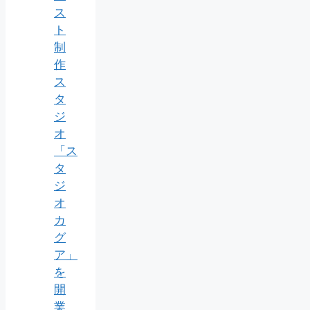
ス
ト
制
作
ス
タ
ジ
オ
「ス
タ
ジ
オ
カ
グ
ア」
を
開
業