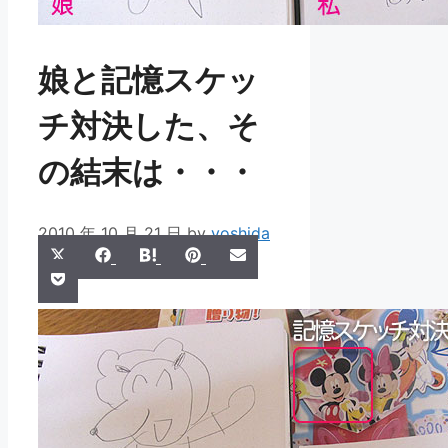
娘と記憶スケッ
チ対決した、そ
の結末は・・・
2010 年 10 月 21 日
by
yoshida
Share
Share
Share
Share
Share
X
Facebook
Hatena
Pinterest
Email
Share
on
on
on
on
on
Pocket
(Twitter)
on