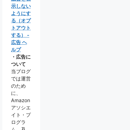
示しない
ようにす
る（オプ
トアウト
する） -
広告 ヘ
ルプ
・広告に
ついて
当ブログ
では運営
のため
に、
Amazon
アソシエ
イト・プ
ログラ
ム、及