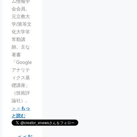
ム情報学
会会員。
元立教大
学/第等文
化大学非
常勤講
師。主な
著書
「Google
アナリテ
ィクス基
礎講座」
（技術評
論社）。
＞＞
もっ
と読む
＜＜お