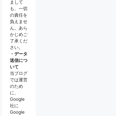
まして
も、一切
の責任を
負えませ
ん。あら
かじめご
了承くだ
さい。
・データ
送信につ
いて
当ブログ
では運営
のため
に、
Google
社に
Google