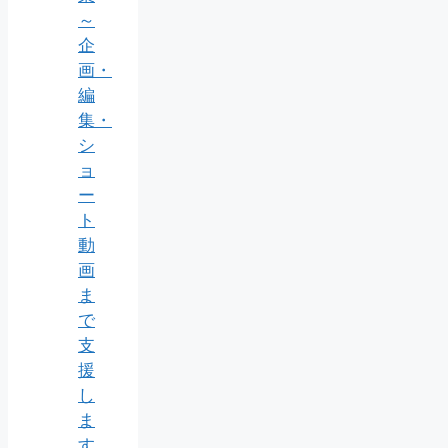
～
企
画・
編
集・
シ
ョ
ー
ト
動
画
ま
で
支
援
し
ま
す