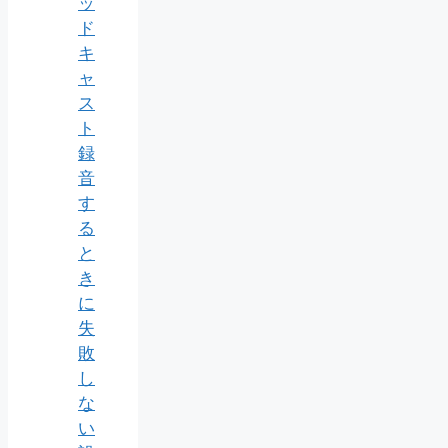
ッ
ド
キ
ャ
ス
ト
録
音
す
る
と
き
に
失
敗
し
な
い