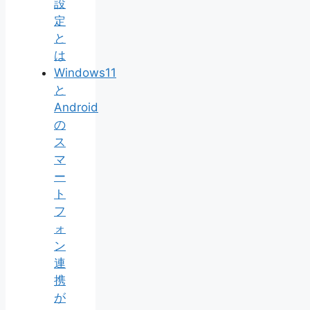
設
定
と
は
Windows11
と
Android
の
ス
マ
ー
ト
フ
ォ
ン
連
携
が