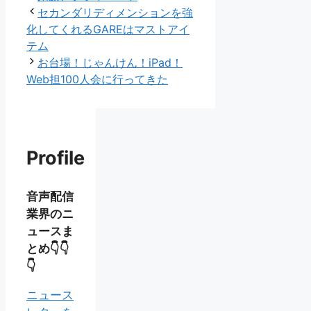
テ
セカンダリディメンションを強
ゴ
化してくれるGAREはマストアイ
リ
テム
ー
お台場！じゃんけん！iPad！
Web担100人会に行ってきた
Profile
音声配信
業界のニ
ュースま
とめ👇👇
👇
ニュース