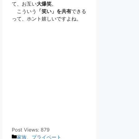
て、お互い
大爆笑
。
こういう
「笑い」を共有
できる
って、ホント嬉しいですよね。
Post Views:
879
カ
家族、プライベート