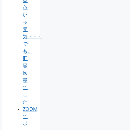
黄
色
い
→
元
気・・・
で
も、
肝
臓
疾
患
で
し
た
ZOOM
で
ポ