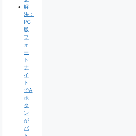
解
決：
PC
版
フ
ォ
ー
ト
ナ
イ
ト
でA
ボ
タ
ン
が
バ
ト