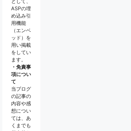
として、
ASPの埋
め込み引
用機能
（エンベ
ッド）を
用い掲載
をしてい
ます。
・免責事
項につい
て
当ブログ
の記事の
内容や感
想につい
ては、あ
くまでも