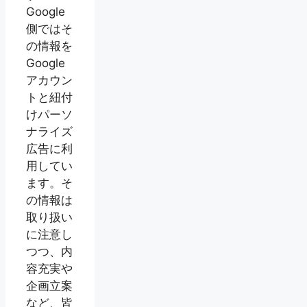
Google
側ではそ
の情報を
Google
アカウン
トと紐付
けパーソ
ナライズ
広告に利
用してい
ます。そ
の情報は
取り扱い
に注意し
つつ、内
容充実や
企画立案
など、皆