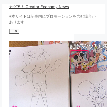
コ
カグア！ Creator Economy News
ン
※本サイトは記事内にプロモーションを含む場合が
テ
あります
ン
ツ
メ
へ
ニ
ュ
ス
ー
キ
ッ
プ