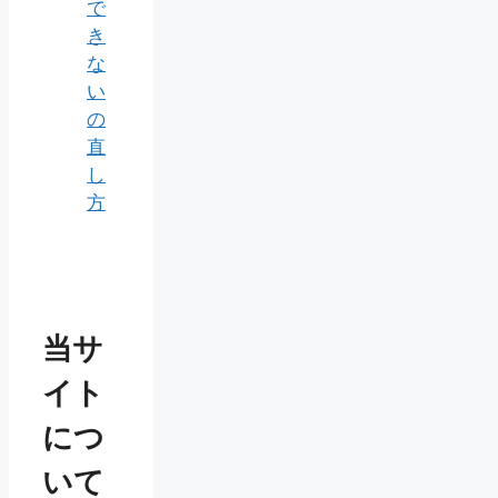
で
き
な
い
の
直
し
方
当サ
イト
につ
いて