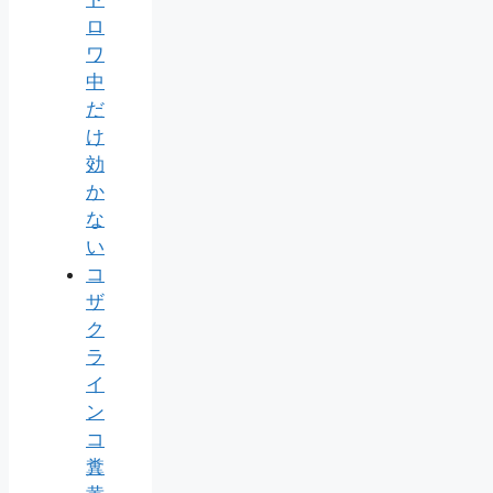
ロ
ワ
中
だ
け
効
か
な
い
コ
ザ
ク
ラ
イ
ン
コ
糞