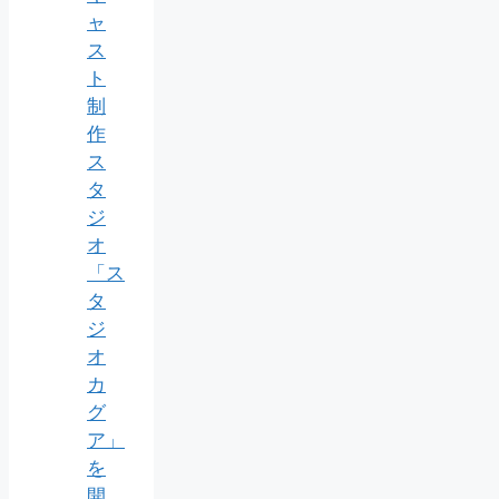
ャ
ス
ト
制
作
ス
タ
ジ
オ
「ス
タ
ジ
オ
カ
グ
ア」
を
開