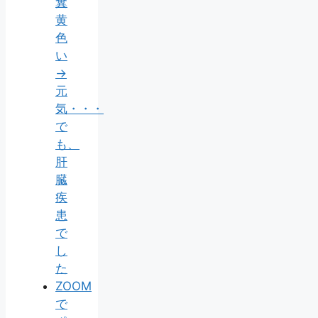
糞
黄
色
い
→
元
気・・・
で
も、
肝
臓
疾
患
で
し
た
ZOOM
で