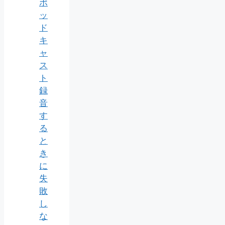
ポ
ッ
ド
キ
ャ
ス
ト
録
音
す
る
と
き
に
失
敗
し
な