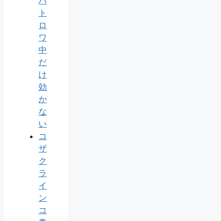
バ
ト
ロ
ワ
中
だ
け
効
か
な
い
コ
ザ
ク
ラ
イ
ン
コ