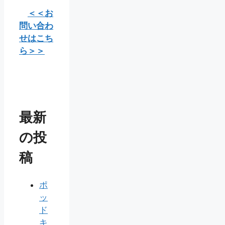
＜＜お
問い合わ
せはこち
ら＞＞
最新
の投
稿
ポ
ッ
ド
キ