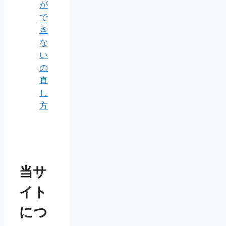
が
で
き
な
い
の
直
し
方
当サ
イト
につ