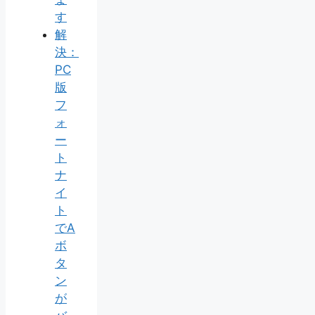
す
解
決：
PC
版
フ
ォ
ー
ト
ナ
イ
ト
でA
ボ
タ
ン
が