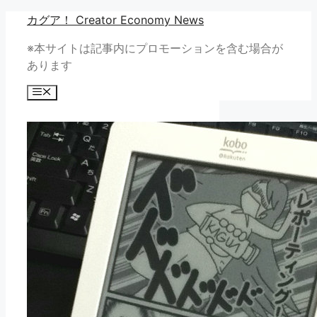
コ
カグア！ Creator Economy News
ン
※本サイトは記事内にプロモーションを含む場合が
テ
あります
ン
ツ
メ
へ
ニ
ュ
ス
ー
キ
ッ
プ