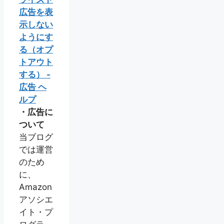
広告を表
示しない
ようにす
る（オプ
トアウト
する） -
広告 ヘ
ルプ
・広告に
ついて
当ブログ
では運営
のため
に、
Amazon
アソシエ
イト・プ