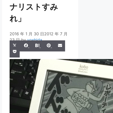
ナリストすみ
れ」
2016 年 1 月 30 日
2012 年 7 月
23 日
by
yoshida
Share
Share
Share
Share
Share
X
Facebook
Hatena
Pinterest
Email
Share
on
on
on
on
on
Pocket
(Twitter)
on