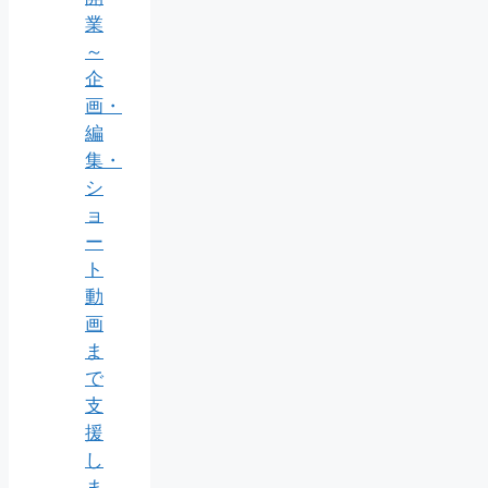
業
～
企
画・
編
集・
シ
ョ
ー
ト
動
画
ま
で
支
援
し
ま