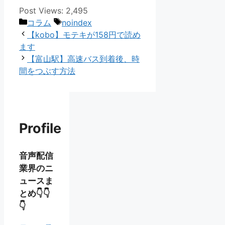
Post Views:
2,495
カ
タ
コラム
noindex
テ
グ
【kobo】モテキが158円で読め
ゴ
ます
リ
【富山駅】高速バス到着後、時
ー
間をつぶす方法
Profile
音声配信
業界のニ
ュースま
とめ👇👇
👇