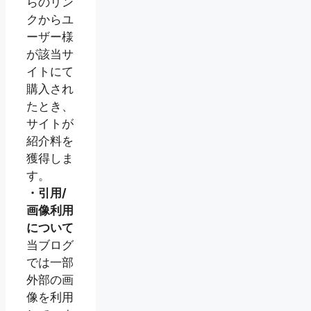
らのリン
クからユ
ーザー様
が該当サ
イトにて
購入され
たとき、
サイトが
紹介料を
獲得しま
す。
・引用/
画像利用
について
当ブログ
では一部
外部の画
像を利用