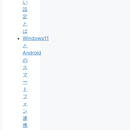
い
設
定
と
は
Windows11
と
Android
の
ス
マ
ー
ト
フ
ォ
ン
連
携