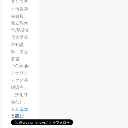
育システ
ム情報学
会会員。
元立教大
学/第等文
化大学非
常勤講
師。主な
著書
「Google
アナリテ
ィクス基
礎講座」
（技術評
論社）。
＞＞
もっ
と読む