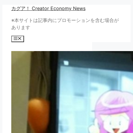
コ
カグア！ Creator Economy News
ン
※本サイトは記事内にプロモーションを含む場合が
テ
あります
ン
ツ
メ
へ
ニ
ュ
ス
ー
キ
ッ
プ