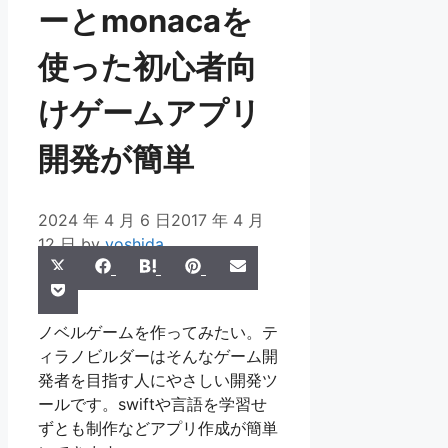
ーとmonacaを
使った初心者向
けゲームアプリ
開発が簡単
2024 年 4 月 6 日
2017 年 4 月
12 日
by
yoshida
Share
Share
Share
Share
Share
X
Facebook
Hatena
Pinterest
Email
Share
on
on
on
on
on
Pocket
(Twitter)
on
ノベルゲームを作ってみたい。テ
ィラノビルダーはそんなゲーム開
発者を目指す人にやさしい開発ツ
ールです。swiftや言語を学習せ
ずとも制作などアプリ作成が簡単