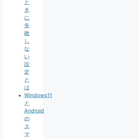
と
き
に
失
敗
し
な
い
設
定
と
は
Windows11
と
Android
の
ス
マ