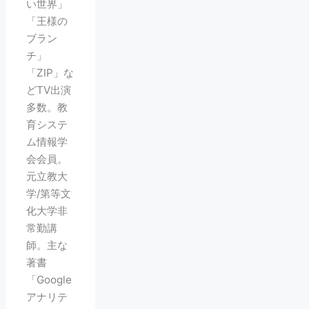
い世界」
「王様の
ブラン
チ」
「ZIP」な
どTV出演
多数。教
育システ
ム情報学
会会員。
元立教大
学/第等文
化大学非
常勤講
師。主な
著書
「Google
アナリテ