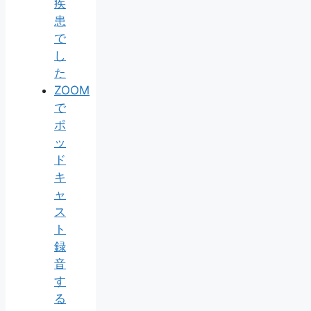
疾
患
で
し
た
ZOOM
で
ポ
ッ
ド
キ
ャ
ス
ト
録
音
す
る