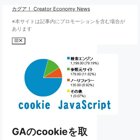
コ
カグア！ Creator Economy News
ン
※本サイトは記事内にプロモーションを含む場合が
テ
あります
ン
ツ
メ
へ
ニ
ュ
ス
ー
キ
ッ
プ
GAのcookieを取