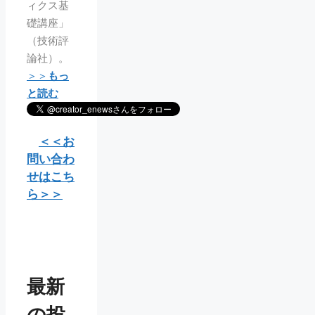
ィクス基
礎講座」
（技術評
論社）。
＞＞
もっ
と読む
＜＜お
問い合わ
せはこち
ら＞＞
最新
の投