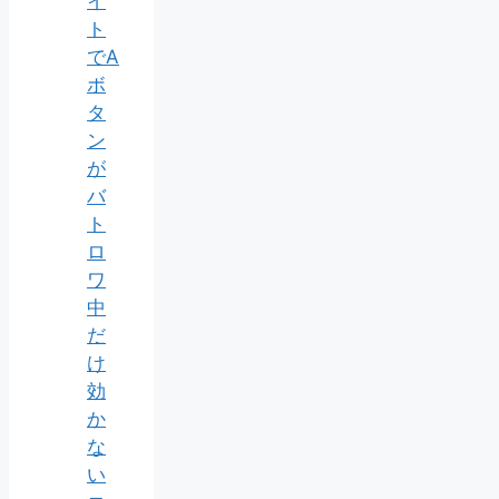
イ
ト
でA
ボ
タ
ン
が
バ
ト
ロ
ワ
中
だ
け
効
か
な
い