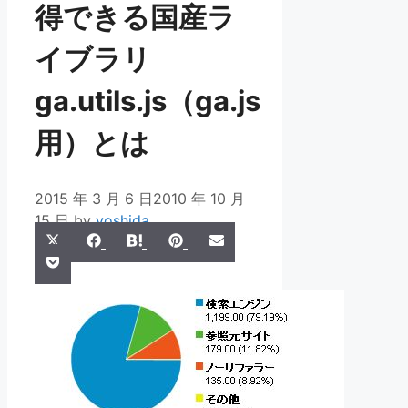
得できる国産ラ
イブラリ
ga.utils.js（ga.js
用）とは
2015 年 3 月 6 日
2010 年 10 月
15 日
by
yoshida
Share
Share
Share
Share
Share
X
Facebook
Hatena
Pinterest
Email
Share
on
on
on
on
on
Pocket
(Twitter)
on