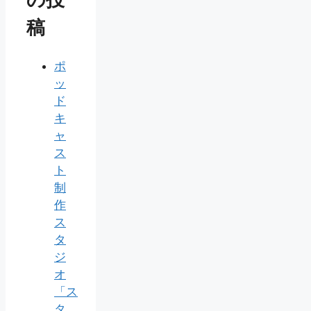
稿
ポ
ッ
ド
キ
ャ
ス
ト
制
作
ス
タ
ジ
オ
「ス
タ