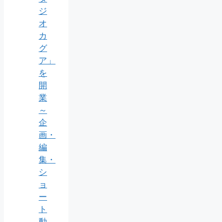
ジ
オ
カ
グ
ア」
を
開
業
～
企
画・
編
集・
シ
ョ
ー
ト
動