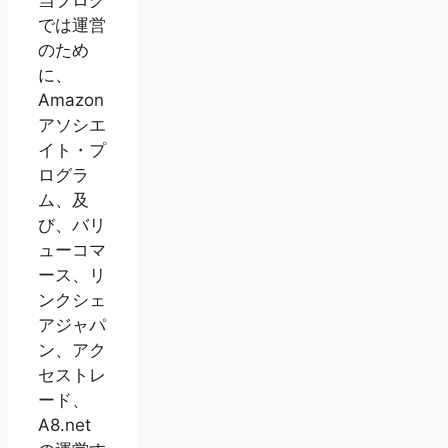
当ブログ
では運営
のため
に、
Amazon
アソシエ
イト・プ
ログラ
ム、及
び、バリ
ューコマ
ース、リ
ンクシェ
アジャパ
ン、アク
セストレ
ード、
A8.net