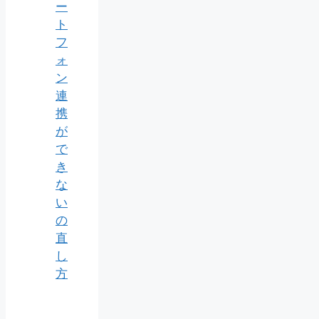
ー
ト
フ
ォ
ン
連
携
が
で
き
な
い
の
直
し
方