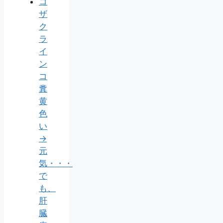
コ
ザ
ク
ラ
イ
ン
コ
糞
黄
色
い
→
元
気・・・
で
も、
肝
臓