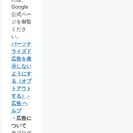
Google
公式ペー
ジを御覧
くださ
い。
パーソナ
ライズド
広告を表
示しない
ようにす
る（オプ
トアウト
する） -
広告 ヘ
ルプ
・広告に
ついて