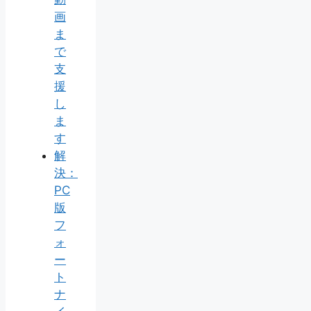
画
ま
で
支
援
し
ま
す
解
決：
PC
版
フ
ォ
ー
ト
ナ