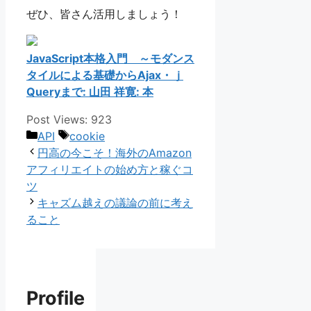
ぜひ、皆さん活用しましょう！
JavaScript本格入門 ～モダンス
タイルによる基礎からAjax・ｊ
Queryまで: 山田 祥寛: 本
Post Views:
923
カ
タ
API
cookie
テ
グ
円高の今こそ！海外のAmazon
ゴ
アフィリエイトの始め方と稼ぐコ
リ
ツ
ー
キャズム越えの議論の前に考え
ること
Profile