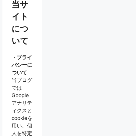
当サ
イト
につ
いて
・プライ
バシーに
ついて
当ブログ
では
Google
アナリテ
ィクスと
cookieを
用い、個
人を特定