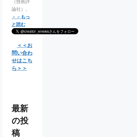
（技術評
論社）。
＞＞
もっ
と読む
＜＜お
問い合わ
せはこち
ら＞＞
最新
の投
稿