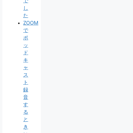
で
し
た
ZOOM
で
ポ
ッ
ド
キ
ャ
ス
ト
録
音
す
る
と
き