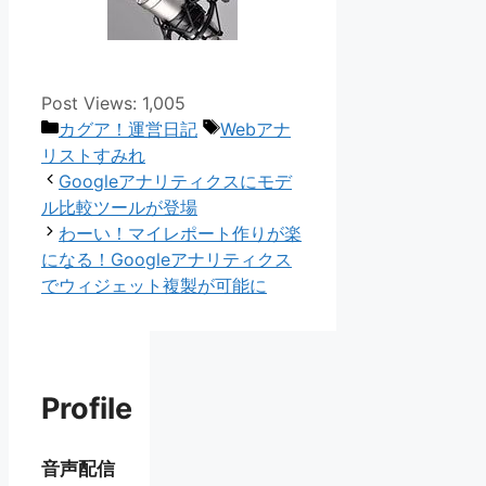
Post Views:
1,005
カ
タ
カグア！運営日記
Webアナ
テ
グ
リストすみれ
ゴ
Googleアナリティクスにモデ
リ
ル比較ツールが登場
ー
わーい！マイレポート作りが楽
になる！Googleアナリティクス
でウィジェット複製が可能に
Profile
音声配信