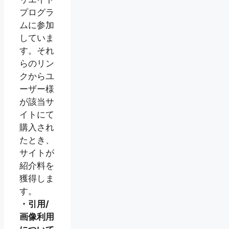
プログラ
ムに参加
していま
す。それ
らのリン
クからユ
ーザー様
が該当サ
イトにて
購入され
たとき、
サイトが
紹介料を
獲得しま
す。
・引用/
画像利用