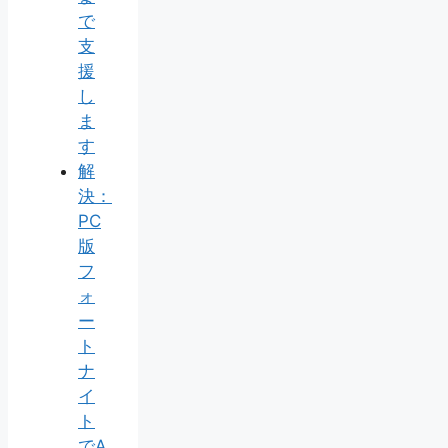
で
支
援
し
ま
す
解
決：
PC
版
フ
ォ
ー
ト
ナ
イ
ト
でA