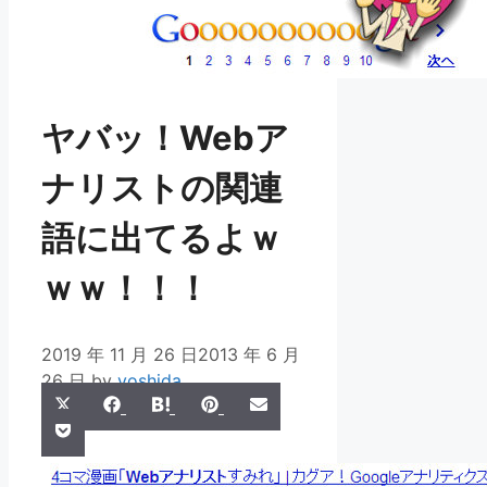
ヤバッ！Webア
ナリストの関連
語に出てるよｗ
ｗｗ！！！
2019 年 11 月 26 日
2013 年 6 月
26 日
by
yoshida
Share
Share
Share
Share
Share
X
Facebook
Hatena
Pinterest
Email
Share
on
on
on
on
on
Pocket
(Twitter)
on