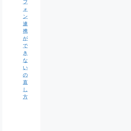
フ
ォ
ン
連
携
が
で
き
な
い
の
直
し
方