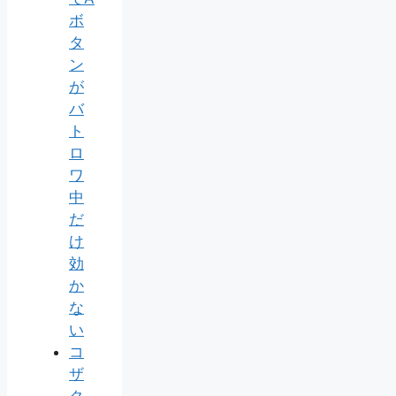
ボ
タ
ン
が
バ
ト
ロ
ワ
中
だ
け
効
か
な
い
コ
ザ
ク