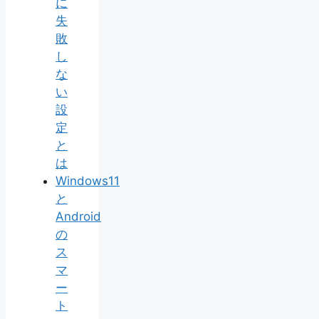
に
失
敗
し
な
い
設
定
と
は
Windows11
と
Android
の
ス
マ
ー
ト