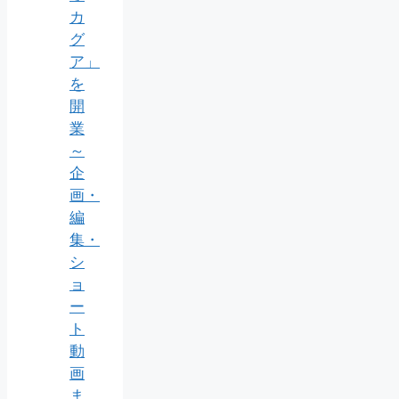
カ
グ
ア」
を
開
業
～
企
画・
編
集・
シ
ョ
ー
ト
動
画
ま