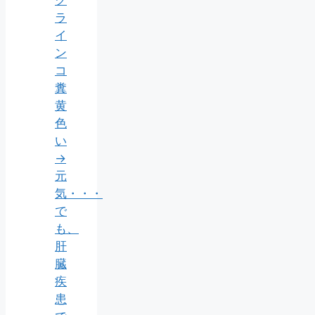
ラ
イ
ン
コ
糞
黄
色
い
→
元
気・・・
で
も、
肝
臓
疾
患