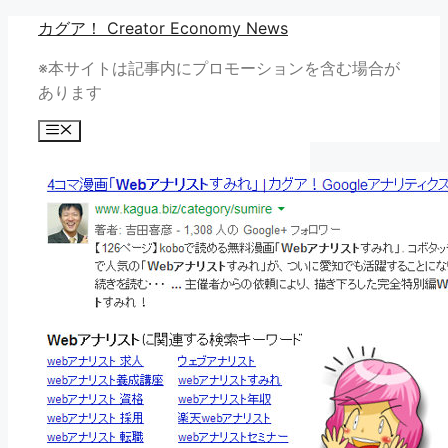
コ
カグア！ Creator Economy News
ン
※本サイトは記事内にプロモーションを含む場合が
テ
あります
ン
ツ
メ
へ
ニ
ュ
ス
ー
キ
ッ
プ