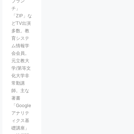
ブラン
チ」
「ZIP」な
どTV出演
多数。教
育システ
ム情報学
会会員。
元立教大
学/第等文
化大学非
常勤講
師。主な
著書
「Google
アナリテ
ィクス基
礎講座」