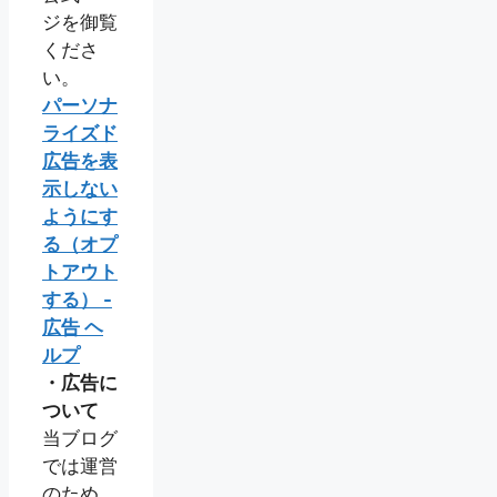
ジを御覧
くださ
い。
パーソナ
ライズド
広告を表
示しない
ようにす
る（オプ
トアウト
する） -
広告 ヘ
ルプ
・広告に
ついて
当ブログ
では運営
のため