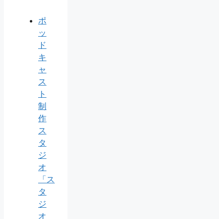
ポ
ッ
ド
キ
ャ
ス
ト
制
作
ス
タ
ジ
オ
「ス
タ
ジ
オ