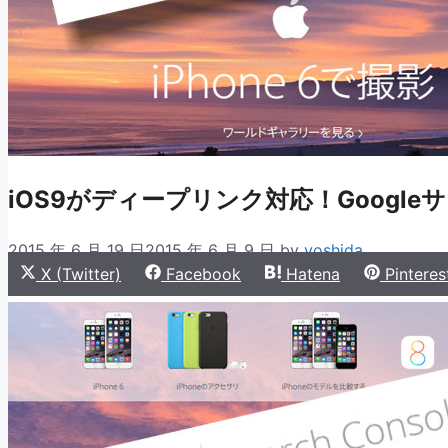
iOS9がディープリンク対応！Googl
2015 年 6 月 19 日
2015 年 6 月 9 日
by
yoshida
Share
Share
Share
Share
X (Twitter)
Facebook
Hatena
Pinteres
on
on
on
on