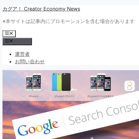
コ
カグア！ Creator Economy News
ン
※本サイトは記事内にプロモーションを含む場合があります
テ
ン
メ
ツ
ニ
メニュー
ュ
へ
ー
ス
運営者
キ
お問い合わせ
ッ
プ