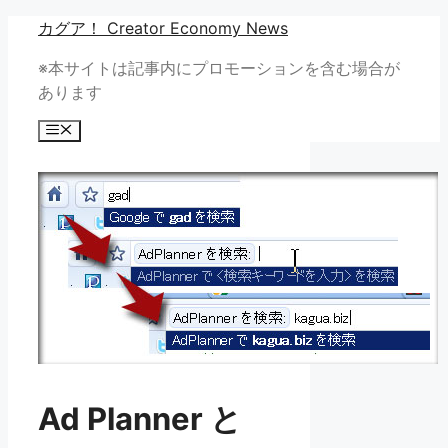
コ
カグア！ Creator Economy News
ン
※本サイトは記事内にプロモーションを含む場合が
テ
あります
ン
ツ
メ
へ
ニ
ュ
ス
ー
キ
ッ
プ
Ad Planner と