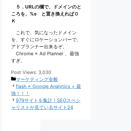
５．URLの欄で、ドメインのと
ころを、
%s
と置き換えればＯ
Ｋ
これで、気になったドメイン
を、すぐにロケーションバーで、
アドプランナー出来るぞ。
Chrome × Ad Planner 、最強
すぎ。
Post Views:
3,030
カ
マーケティング全般
テ
flash × Google Analytics = 最
ゴ
強！！！
リ
979サイトを集計！SEOスペシ
ー
ャリストが見ているサイト24