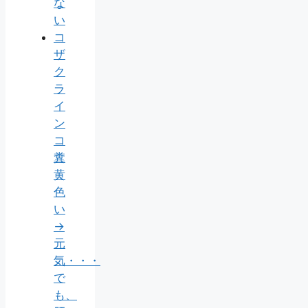
な
い
コ
ザ
ク
ラ
イ
ン
コ
糞
黄
色
い
→
元
気・・・
で
も、