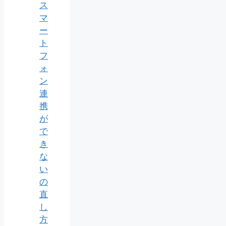
ス
マ
ー
ト
フ
ォ
ン
連
携
が
で
き
な
い
の
直
し
方