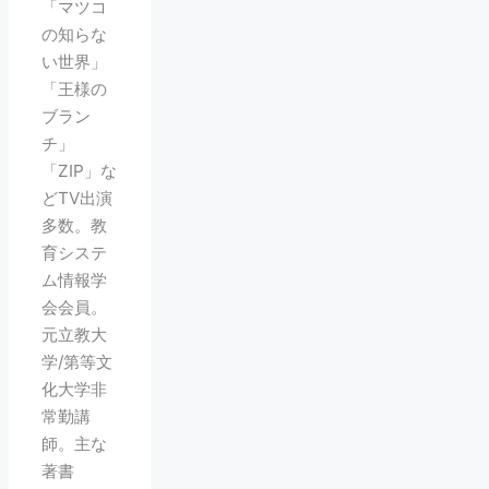
「マツコ
の知らな
い世界」
「王様の
ブラン
チ」
「ZIP」な
どTV出演
多数。教
育システ
ム情報学
会会員。
元立教大
学/第等文
化大学非
常勤講
師。主な
著書