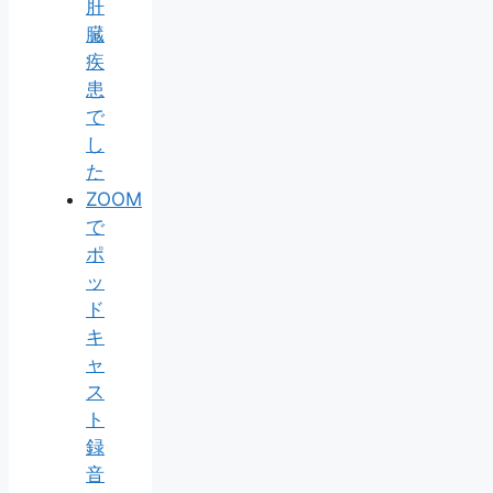
肝
臓
疾
患
で
し
た
ZOOM
で
ポ
ッ
ド
キ
ャ
ス
ト
録
音