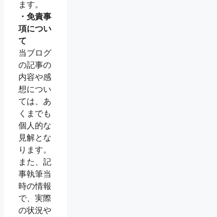
ます。
・免責事
項につい
て
当ブログ
の記事の
内容や感
想につい
ては、あ
くまでも
個人的な
見解とな
ります。
また、記
事執筆当
時の情報
で、実際
の状況や