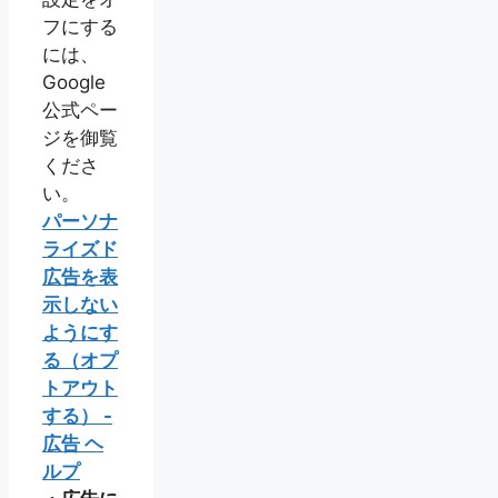
フにする
には、
Google
公式ペー
ジを御覧
くださ
い。
パーソナ
ライズド
広告を表
示しない
ようにす
る（オプ
トアウト
する） -
広告 ヘ
ルプ