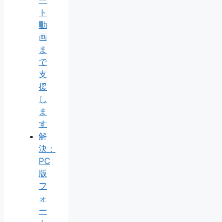
ト
動
画
ま
で
支
援
し
ま
す
解
決：
PC
版
フ
ォ
ー