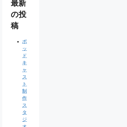
最新
の投
稿
ポ
ッ
ド
キ
ャ
ス
ト
制
作
ス
タ
ジ
オ