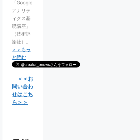
「Google
アナリテ
ィクス基
礎講座」
（技術評
論社）。
＞＞
もっ
と読む
＜＜お
問い合わ
せはこち
ら＞＞