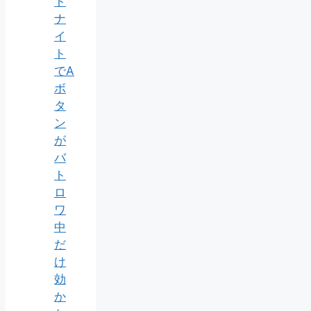
ト
ナ
イ
ト
でA
ボ
タ
ン
が
バ
ト
ロ
ワ
中
だ
け
効
か