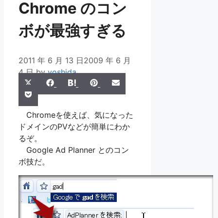
Chrome のコン
ボが最強すぎる
2011 年 6 月 13 日
2009 年 6 月
4 日
by
yoshida
Share
Share
Share
Share
Share
X
Facebook
Hatena
Pinterest
Email
Share
on
on
on
on
on
Pocket
(Twitter)
on
Chromeを使えば、気になった
ドメインのPVなどが簡単にわか
るぞ。
Google Ad Planner とのコン
ボ技だ。