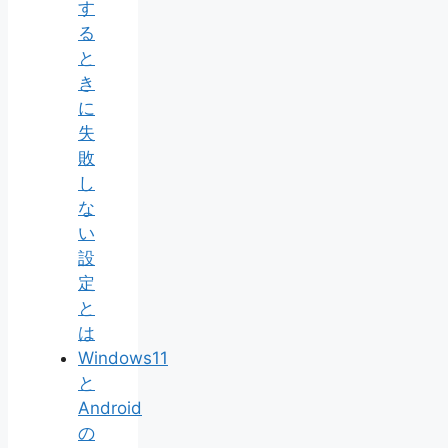
す
る
と
き
に
失
敗
し
な
い
設
定
と
は
Windows11
と
Android
の