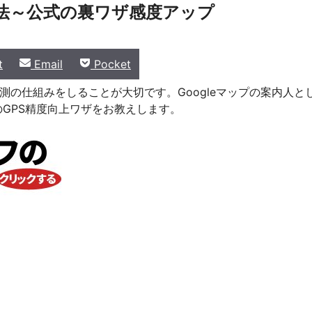
方法～公式の裏ワザ感度アップ
Share
Share
t
Email
Pocket
on
on
置計測の仕組みをしることが大切です。Googleマップの案内人と
のGPS精度向上ワザをお教えします。