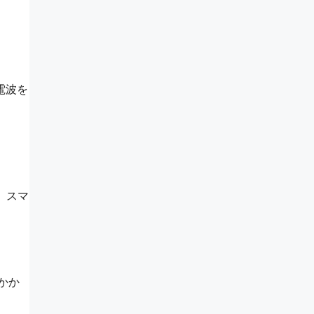
電波を
。スマ
かか