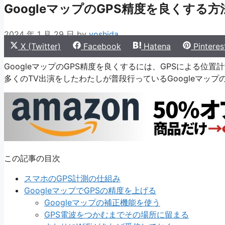
GoogleマップのGPS精度を良くする
2024 年 1 月 29 日
by
yoshida
Share
Share
Share
Share
X (Twitter)
Facebook
Hatena
Pinteres
on
on
on
on
GoogleマップのGPS精度を良くするには、GPSによる位
多くのTV出演をしたわたしが普段行っているGoogleマップ
この記事の目次
スマホのGPS計測の仕組み
GoogleマップでGPSの精度を上げる
Googleマップの補正機能を使う
GPS電波をつかむまでその場所に留まる