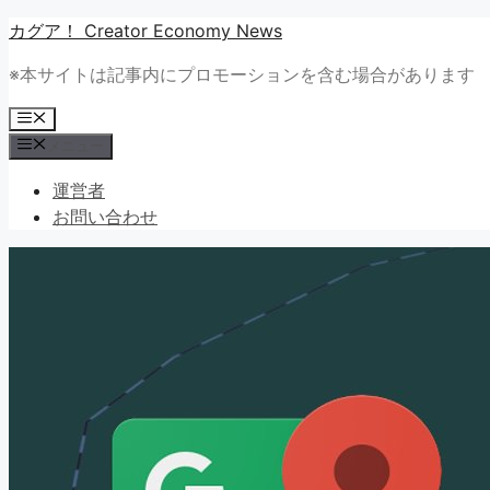
コ
カグア！ Creator Economy News
ン
※本サイトは記事内にプロモーションを含む場合があります
テ
ン
メ
ツ
ニ
メニュー
ュ
へ
ー
ス
運営者
キ
お問い合わせ
ッ
プ